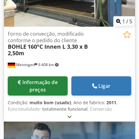
1
/
5
Forno de convecção, modificado
conforme o pedido do cliente
BOHLE
160°C Innen L 3,30 x B
2,50m
Meiningen
9.408 km
Informação de
Ligar
preços
Condição:
muito bom (usado)
, Ano de fabrico:
2011
,
Funcionalidade:
totalmente funcional
, Conversão
conforme solicitação do cliente! - Tmax 160°C - Porta
basculante Dodoxd A N Tepfx Acwokr - Dimensões internas
(C x L x A): 3300 x 2500 x 1150 mm - Controlador JUMO
IMAGO - Controle de ar: 6 ventiladores, 6000 m³/h por