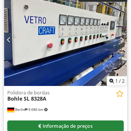
1
/
2
Polidora de bordas
Bohle
SL 8328A
Berlin
9.686 km
Informação de preços