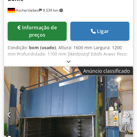
Aschersleben
9.539 km
Informação de
Ligar
preços
Condição:
bom (usado)
, Altura: 1600 mm Largura: 1200
mm Profundidade: 1100 mm Dkedpozqf Edofx Acwsr Peso:
aproximadamente 250 kg Estado: bom, usado.
Anúncio classificado