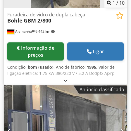
1
/
10
Furadeira de vidro de dupla cabeça
Bohle
GBM 2/800
Alemanha
9.442 km
Informação de
Ligar
preços
Condição:
bom (usado)
, Ano de fabrico:
1995
, Valor de
ligação elétrica: 1,75 kW 380/220 V / 5,2 A Dodpfx Ajxrp
Nijcwokr Comprimento total com mesas auxiliares: aprox.
2520 mm Profundidade máxima: aprox. 1170 mm Altura
Anúncio classificado
máxima: 1550 mm