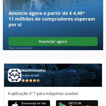
Bolo
Anuncie agora a partir de € 4,49
*
11 milhões de compradores
esperam
Bovone Elb 10/45
por si
Brno
Bystronic
Anunciar agora
Bystronic Byjet 4022
*por anúncio/mês
Bystronic Byspeed 3015
Bystronic Bystar 3015
Machineseeker
Grátis na loja
Cerâmica
Curto Hobler
A aplicação nº 1 para máquinas usadas!
Ingersoll Bohle
Koch Bohrer