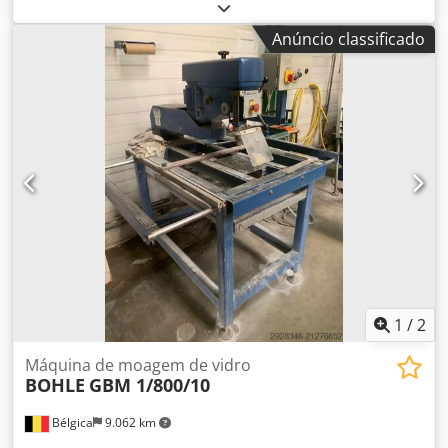
m2 • Material do reservatório: polietileno (estabilizado UV)
• Granulado de sedimentação Sediflock: em pó (segundo o
Anúncio classificado
fabricante) • Saco de lodo aprox.: 70 kg • Ar comprimido: 6
bar Dkjdpfxoywizxs Acwsr • Ligação elétrica (dependendo
das bombas): 2 kW, 400 V/50Hz – 3NPE • Dosagem do
granulado de sedimentação: automática • Nº de série –
B085.23 • Mais informações abaixo • Preço sob consulta
1
/
2
Máquina de moagem de vidro
BOHLE
GBM 1/800/10
Bélgica
9.062 km