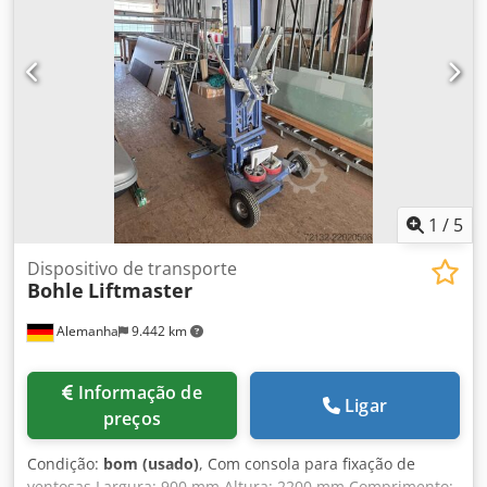
1
/
5
Dispositivo de transporte
Bohle
Liftmaster
Alemanha
9.442 km
Informação de
Ligar
preços
Condição:
bom (usado)
, Com consola para fixação de
ventosas Largura: 900 mm Altura: 2200 mm Comprimento: