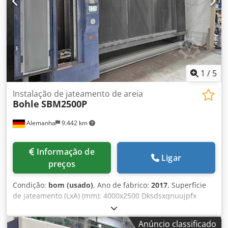
1
/
5
Instalação de jateamento de areia
Bohle
SBM2500P
Alemanha
9.442 km
Informação de
Ligar
preços
Condição:
bom (usado)
, Ano de fabrico:
2017
, Superfície
de jateamento (LxA) (mm): 4000x2500 Dksdsxqnuujpfx
Acwjr Altura máxima da chapa: 2600 mm Espessura do
vidro: 3-30 mm Altura: aprox. 2640 mm Largura: aprox.
Anúncio classificado
5100 mm Profundidade: aprox. 2000 mm