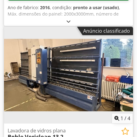
Ano de fabrico:
2016
, condição:
pronto a usar (usado)
,
Máx. dimensões do painel: 2000x3000mm, número de
fusos: 8, espessura do vidro: 3-28mm, comprimento:
6500mm, largura: 1600mm, altura: 2600mm, peso: 3,2t.
Anúncio classificado
Dsdsin U I Ujpfx Acwekr
1
/
4
Lavadora de vidros plana
Bohle
Vericlean 13.2