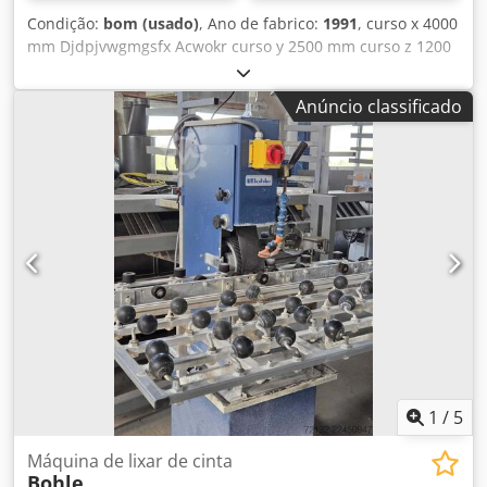
Condição:
bom (usado)
, Ano de fabrico:
1991
, curso x 4000
mm Djdpjvwgmgsfx Acwokr curso y 2500 mm curso z 1200
mm Sistema de controle FIDIA M30 fuso 37 kW velocidade
4500 rpm distância da coluna 2300 mm Distância entre o
Anúncio classificado
fuso de fresagem e a superfície de fixação 1250 mm
Gravação ISO SK-50 dimensões da mesa -
longitudinalmente 3000 mm Dimensões da mesa -
transversalmente 1500 mm A fresadora de portal de 5
eixos Ingersoll-Bohle está em boas condições e pode ser
inspecionado mediante acordo com o vendedor.
Acessórios: - Fuso de alta frequência e alta velocidade de
3,8 kW com 25.000 rpm. Descrição: - cabeça de fresagem
de eixo chanfrado continuamente ajustável (velocidade
4500 rpm)
1
/
5
Máquina de lixar de cinta
Bohle