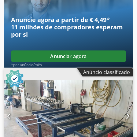
ventilador - Peso próprio: 3000 kg - Potência de conexão:
65 kW - Conexão: 400V 50Hz-3/N/PE 100A/fase Forno,
fornos, forno industrial, forno de pré-aquecimento, forno
Anuncie agora a partir de € 4,49
*
de secagem, forno de têmpera
11 milhões de compradores
esperam
por si
Anunciar agora
*por anúncio/mês
Anúncio classificado