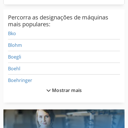
Percorra as designações de máquinas
mais populares:
Bko
Blohm
Boegli
Boehl
Boehringer
Mostrar mais
Boellhoff
Bof
Bohm Kruse
Bohner