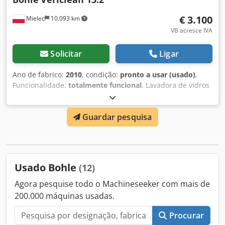
€ 3.100
Mielec
10.093 km
VB acresce IVA
Solicitar
Ligar
Ano de fabrico:
2010
, condição:
pronto a usar (usado)
,
Funcionalidade:
totalmente funcional
, Lavadora de vidros
plana Bohle Verticlean13.2 Dkedpfx Acewqq Dujwsr ano de
produção: 2010
Guardar pesquisa
Usado Bohle
(12)
Agora pesquise todo o Machineseeker com mais de
200.000 máquinas usadas.
Procurar