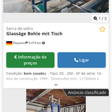
1
/
3
Serra de vidro
Glassäge Bohle mit Tisch
Pleystein
9.479 km
Informação de
Ligar
preços
Condição:
bom (usado)
, - Tipo: GS - 250 - Nº de série: 14 -
Ano de construção: 1999 - Dimensões mín.: L1100mm x
W800mm x H900mm - máx.: L1700mm x W1300mm x
H900mm - Tipo de alimentação: 1 x 220V / 50HZ / 7,8 A -
Anúncio classificado
Carga ligada: 1500w / 2800 MIN - 1 kW Dedporgqp Nofx
Acwjkr - Preço sob consulta