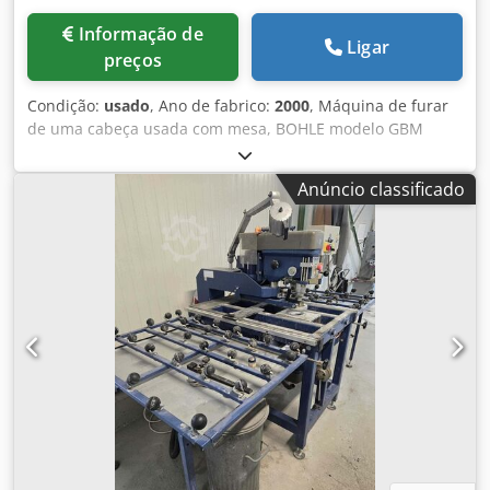
Informação de
Ligar
preços
Condição:
usado
, Ano de fabrico:
2000
, Máquina de furar
de uma cabeça usada com mesa, BOHLE modelo GBM
1/800/10, ano 2000. Dodpsyll Upjfx Acwekr
Anúncio classificado