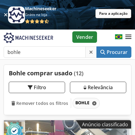
Machineseeker
Para a aplicação
Grátis na loja
Vender
Procurar
Bohle comprar usado
(12)
Filtro
Relevância
BOHLE
Remover todos os filtros
Anúncio classificado