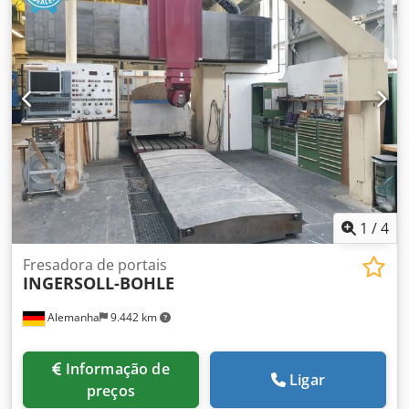
1
/
4
Fresadora de portais
INGERSOLL-BOHLE
Alemanha
9.442 km
Informação de
Ligar
preços