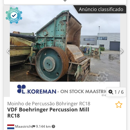
5,5 kW. * Br3: comprimento A-A = 28000 mm, largura da
Anúncio classificado
correia: 650 mm, acionamento: redutor de 5,5 kW.
1
/
6
Moinho de Percussão Böhringer RC18
VDF Boehringer
Percussion Mill
RC18
Maastricht
9.144 km