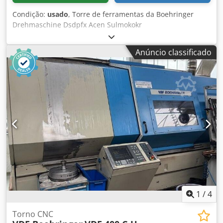
Condição:
usado
, Torre de ferramentas da Boehringer
Drehmaschine Dsdpfx Acen Sulmokokr
Anúncio classificado
1
/
4
Torno CNC