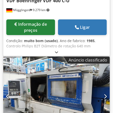
VDF Boehringer
VDF 400 C-U
Mögglingen
9.279 km
Informação de
Ligar
preços
Condição:
muito bom (usado)
, Ano de fabrico:
1985
,
Controlo Philips B2T Diâmetro de rotação 640 mm
Diâmetro de usinagem longitudinal 550 mm Diâmetro de
usinagem no cabeçote rotativo 450 mm Comprimento de
Anúncio classificado
torneamento 1000 mm Velocidade de rotação do eixo 2.240
min-1 Djdpezpy Rrefx Ackskr Diâmetro do furo do eixo 103
mm Cabeçote rotativo de 12 posições VDI 60 Transportador
de cavacos