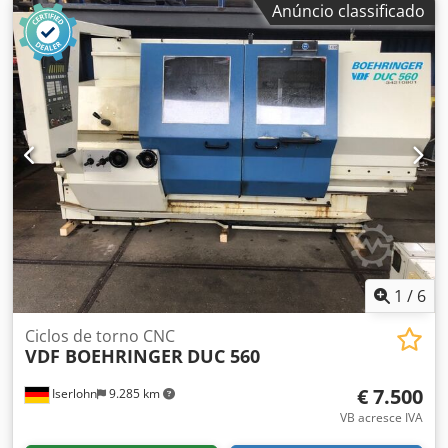
Anúncio classificado
número de eixos:
3
, Máquina de torneamento horizontal
fabricada em 2007. Este BOEHRINGER VDF 400 CM possui
um mandril de 500 mm e uma ferramenta ativa para maior
versatilidade. Oferece um impressionante curso do eixo X
de 620 mm e curso do eixo Y de 2000 mm. Se pretende
obter capacidades de torneamento de alta qualidade,
considere a máquina BOEHRINGER VDF 400 CM que temos
para venda. Contacte-nos para mais informações. •
Diâmetro do mandril: 500 mm Dksdoy Enllopfx Acksr
Technical Specification Driven Tools Yes Counter Spindle
No
1
/
6
Ciclos de torno CNC
VDF BOEHRINGER
DUC 560
€ 7.500
Iserlohn
9.285 km
VB acresce IVA