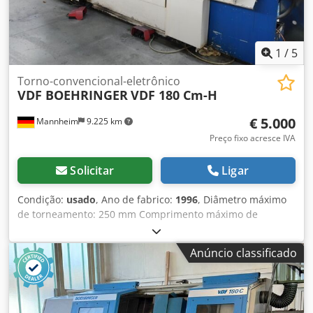
1
/
5
Torno-convencional-eletrônico
VDF BOEHRINGER
VDF 180 Cm-H
€ 5.000
Mannheim
9.225 km
Preço fixo acresce IVA
Solicitar
Ligar
Condição:
usado
, Ano de fabrico:
1996
, Diâmetro máximo
de torneamento: 250 mm Comprimento máximo de
torneamento: 1000 mm Controlo: Controlo CNC Philips
Peso da máquina: aprox. 8 toneladas CONTROLO CNC
Anúncio classificado
PHILIPS Dkjdeyan R Aepfx Ackor Curso dos eixos X: 295 mm
/ Curso do eixo Y: 295 mm Distância entre centros: 1000
mm Diâmetro máximo sobre o leito: Ø 310 mm Diâmetro
máximo de torneamento: Ø 250 mm Velocidade máxima de