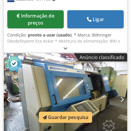
Informação de
Ligar
preços
Condição:
pronto a usar (usado)
, * Marca: Böhringer
Dkodpfeywmt Esx Ackor * Abertura de alimentação: 800 x
200 mm * Acionamento: motor elétrico de 30 kW.
Anúncio classificado
Guardar pesquisa