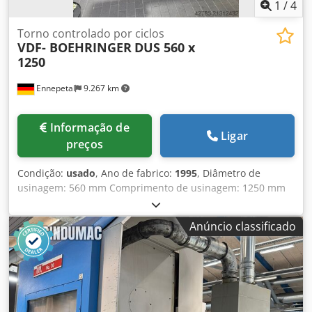
1
/
4
Torno controlado por ciclos
VDF- BOEHRINGER
DUS 560 x
1250
Ennepetal
9.267 km
Informação de
Ligar
preços
Condição:
usado
, Ano de fabrico:
1995
, Diâmetro de
usinagem: 560 mm Comprimento de usinagem: 1250 mm
Comando: Sinumerik 805 Diâmetro de torneamento sobre
o carro transversal: 340 mm Furo do eixo-árvore: 63 mm
Anúncio classificado
Velocidade do eixo-árvore: 3 - 2500 rpm Avanços
longitudinais: 0,001 - 3 mm/volta Avanços transversais:
0,001 - 3 mm/volta Avanço rápido longitudinal: 7 m/min
Avanço rápido transversal: 3,5 m/min Roscas métricas:
passo 0,5 - 140 mm Roscas em polegada: 1/4 - 56 TPI
Roscas módulo: mm Motor principal: 19 kW Comprimento