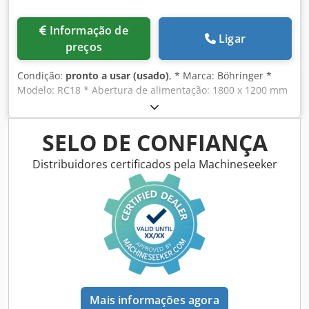
Informação de
Ligar
preços
Condição:
pronto a usar (usado)
, * Marca: Böhringer *
Modelo: RC18 * Abertura de alimentação: 1800 x 1200 mm
* Acionamento: motor elétrico de 160 kW * Inclui: peças de
desgaste novas Djdpeywmy Ejfx Ackjkr * Peso: aprox. 41
toneladas
SELO DE CONFIANÇA
Distribuidores certificados pela Machineseeker
Mais informações agora