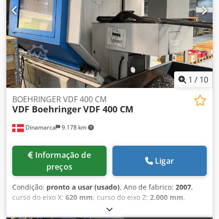
máximo de fixação: 2250 mm Potência total instalada: 24
kW Dodpfx Ajymp Sueckjkr Peso da máquina aprox.: 4,8 t
Dimensões: aprox. 4,0 x 1,65 x 1,75 m Ciclos de controle
Siemens Sinumerik 805 para torneamento cônico, ciclos de
rosca e de desbaste, porta-ferramentas Multifix troca
rápida tam. 'C', inclusive placa de três castanhas e luneta.
1
/
10
BOEHRINGER VDF 400 CM
VDF Boehringer
VDF 400 CM
Dinamarca
9.178 km
Informação de
Ligar
preços
Condição:
pronto a usar (usado)
, Ano de fabrico:
2007
,
curso do eixo X:
620 mm
, curso do eixo Z:
2.000 mm
,
Diâmetro da barra (máx.):
110 mm
, fabricante de
controladores:
SIEMENS
, modelo de controlador:
840D
,