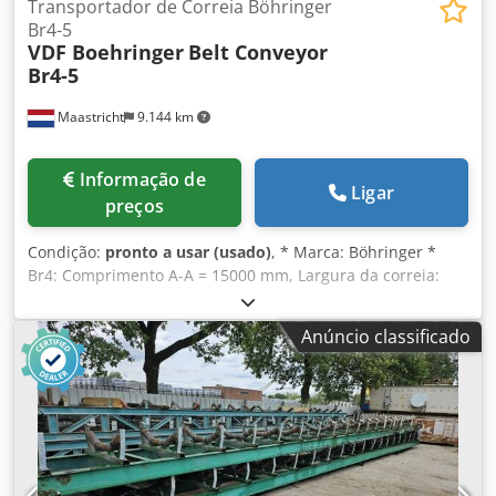
Transportador de Correia Böhringer
Br4-5
VDF Boehringer
Belt Conveyor
Br4-5
Maastricht
9.144 km
Informação de
Ligar
preços
Condição:
pronto a usar (usado)
, * Marca: Böhringer *
Br4: Comprimento A-A = 15000 mm, Largura da correia:
650 mm, Acionamento: 7,5 kW * Br5: Comprimento A-A =
22500 mm, Largura da correia: 1000 mm, Acionamento: 7,5
Anúncio classificado
kW (=vendido) Dkjdpfoywm Aaex Ackjr