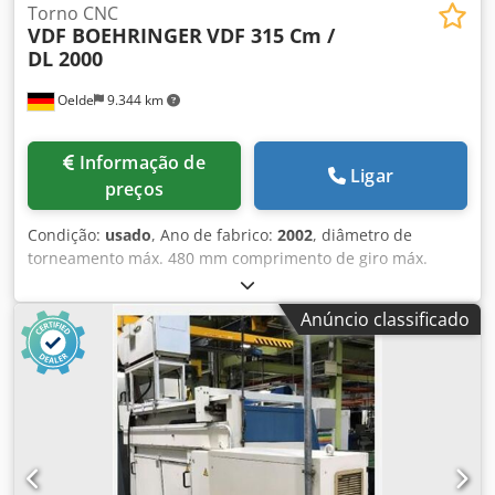
Torno CNC
VDF BOEHRINGER
VDF 315 Cm /
DL 2000
Oelde
9.344 km
Informação de
Ligar
preços
Condição:
usado
, Ano de fabrico:
2002
, diâmetro de
torneamento máx. 480 mm comprimento de giro máx.
2.000 mm Sistema de controle Sinumerik 840 D Siemens
Diâmetro máximo de giro sobre a cobertura da cama 520
Anúncio classificado
mm Faixa de velocidade - fuso principal 7 - 2.800 min/-1
estágios de engrenagem 2 Potência de acionamento - fuso
principal 53 kW Torque máximo 3.456 Nm ponta do fuso 11
DIN 55026 diâmetro do mandril 315 mm furo do fuso 103
mm diâmetro da haste utilizável 82 mm x-curso 405 mm
curso z 2.049 mm diâmetro do fuso 100 mm curso da pena
100 mm força de aperto 14 kN porta pena 30 DIN 2079
avanço rápido 10 m/min taxa de avanço 0,1 - 10.000