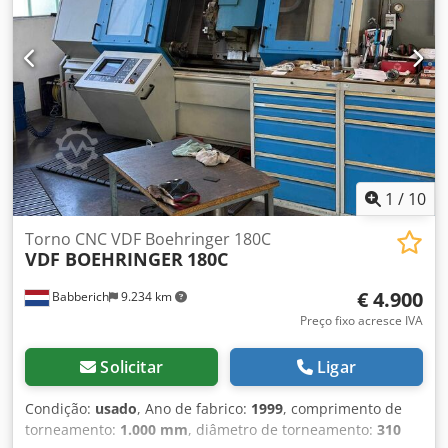
rotação: 4500 rpm Diâmetro do furo do eixo: Ø 78 mm
Torreta com 8 ferramentas Peso: aprox. 8 toneladas
1
/
10
Torno CNC VDF Boehringer 180C
VDF BOEHRINGER
180C
€ 4.900
Babberich
9.234 km
Preço fixo acresce IVA
Solicitar
Ligar
Condição:
usado
, Ano de fabrico:
1999
, comprimento de
torneamento:
1.000 mm
, diâmetro de torneamento:
310