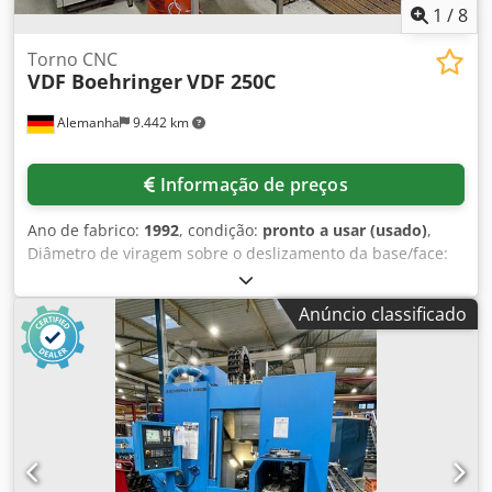
retificadas, material de barra: Ø máx. 63 mm incluindo
1
/
8
tubo de tração e montagem
Torno CNC
VDF Boehringer
VDF 250C
Alemanha
9.442 km
Informação de preços
Ano de fabrico:
1992
, condição:
pronto a usar (usado)
,
Diâmetro de viragem sobre o deslizamento da base/face:
420mm/280mm, comprimento de viragem: 1000mm,
diâmetro do fuso: 78mm, velocidade máxima: 3550rpm,
Anúncio classificado
potência de acionamento: 35kW, posições da ferramenta:
12 (com ferramentas acionadas), suporte da ferramenta:
VDI50, avanço rápido: 10m/min. Dimensões da máquina
X/Y/Z: aprox. 4100mm/2300mm/2200mm, peso: aprox.
10000kg, controlo: Siemens 840T com eixo C. Após a
substituição de uma bateria tampão, o software da
máquina foi eliminado, pelo que alguns parâmetros da
máquina foram eliminados sem documentação e o