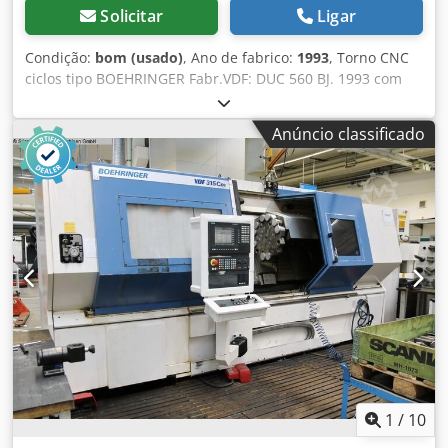
Solicitar
Ligar
Condição:
bom (usado)
, Ano de fabrico:
1993
, Torno CNC
ciclos tipo BOEHRINGER Fabr.VDF: DUC 560 BJ. 1993 com
controle de SIEMENS SINUMERIK 805T. Transformando o
comprimento: 1000 mm Revirando o suporte plano
Anúncio classificado
diâmetro: 365 mm Transformando o diâmetro acima da
cama: 570 mm Dksdsd Ewaaspfx Ackjr Eixo de velocidades:
motor do eixo 3-2500U/min: 19KW Furo do eixo: 62 mm
Chuck diâmetro: 315 mm Forkardt Cabeça de torre com 8
pos VDI 30 Com documentação de equipamentos e
acessórios.
1
/
10