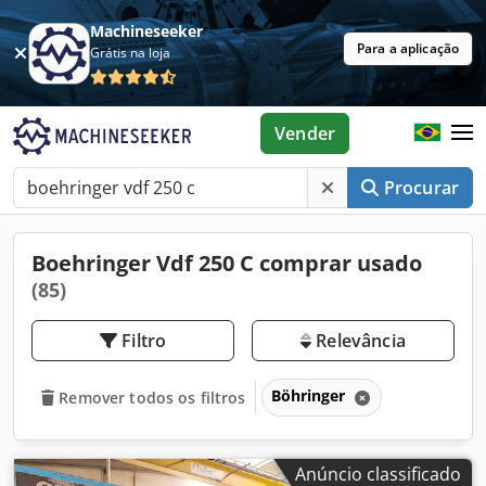
Machineseeker
Para a aplicação
Grátis na loja
Vender
Procurar
Boehringer Vdf 250 C comprar usado
(85)
Filtro
Relevância
Böhringer
Remover todos os filtros
Anúncio classificado