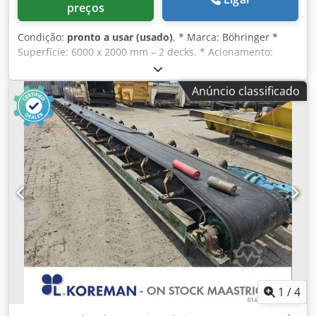
preços
Condição:
pronto a usar (usado)
, * Marca: Böhringer *
Superfície: 6000 x 2000 mm – 2 decks. * Acionamento:
motor elétrico de 22 kW * Inclui: molas e suportes de mola
Dkjdpjywngtsfx Acker
Anúncio classificado
1
/
4