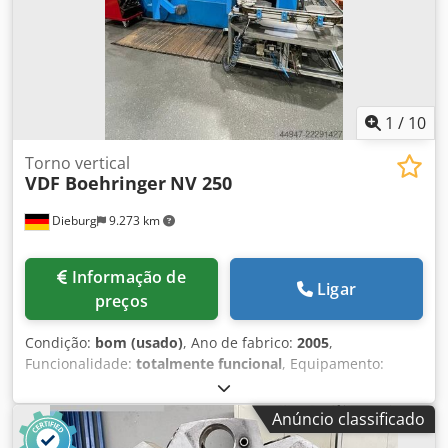
funcionamento automático é atualmente impossível.
Espera-se que esteja disponível a partir do 1º trimestre de
2025. Djdpfou D H Hwsx Ackokr
1
/
10
Torno vertical
VDF Boehringer
NV 250
Dieburg
9.273 km
Informação de
Ligar
preços
Condição:
bom (usado)
, Ano de fabrico:
2005
,
Funcionalidade:
totalmente funcional
, Equipamento:
documentação / manual
, BOEHRINGER NV 250 – Torno
vertical CNC À venda, um torno vertical CNC BOEHRINGER
Anúncio classificado
NV 250, fabricado em 2005. A máquina é ideal para a
produção automatizada em série de peças torneadas.