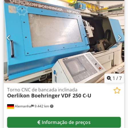
1
/
7
Torno CNC de bancada inclinada
Oerlikon Boehringer
VDF 250 C-U
Alemanha
9.442 km
Informação de preços