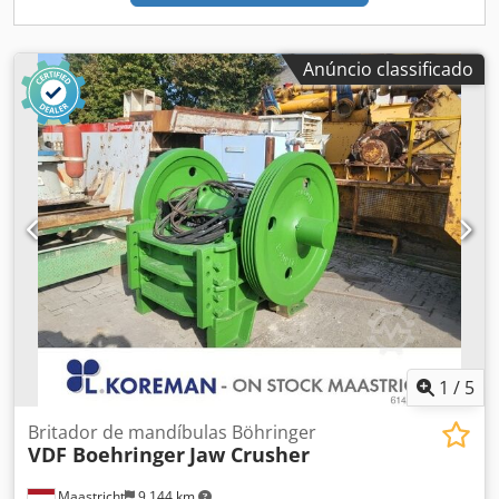
Anúncio classificado
1
/
5
Britador de mandíbulas Böhringer
VDF Boehringer
Jaw Crusher
Maastricht
9.144 km