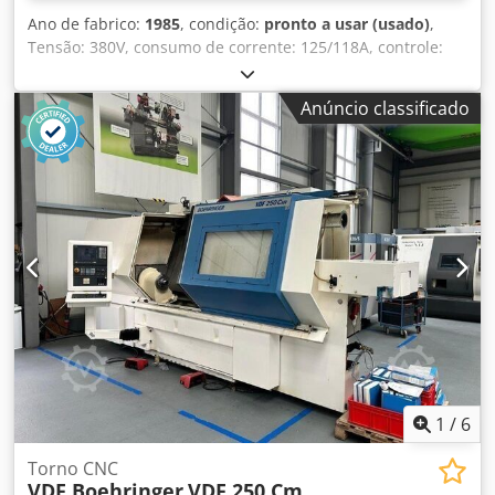
Ano de fabrico:
1985
, condição:
pronto a usar (usado)
,
Tensão: 380V, consumo de corrente: 125/118A, controle:
Philips B2T 6, equipamento: torre hidráulica presente,
área de trabalho fechada com geometria de bancada
Anúncio classificado
inclinada, hidráulica de fixação, tubulação, condição:
totalmente funcional, excelente estado mecânico,
visualmente bem conservado, parcialmente revisado, torre
de ferramentas: codificador de posição angular totalmente
substituído, torre indexa de acordo com a ficha técnica de
forma absolutamente impecável e precisa, comando CNC:
fonte de alimentação revisada profissionalmente,
acionamento do eixo principal: transmissor/motor
completamente revisado, com mandril de força e
mordentes base. Visita local possível. Dksdpfey U Nqnsx
Acker
1
/
6
Torno CNC
VDF Boehringer
VDF 250 Cm