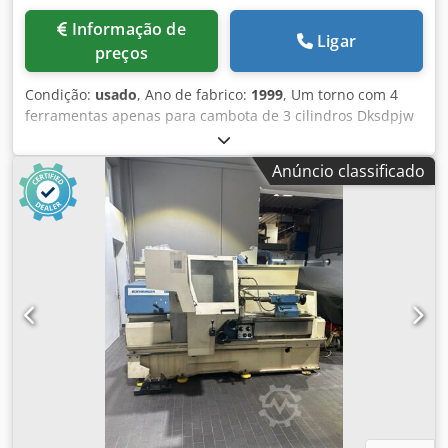
Informação de
Ligar
preços
Condição:
usado
, Ano de fabrico:
1999
, Um torno com 4
ferramentas apenas para cambota de 3 cilindros Dksdpjw
Dufiofx Ackor *
Anúncio classificado