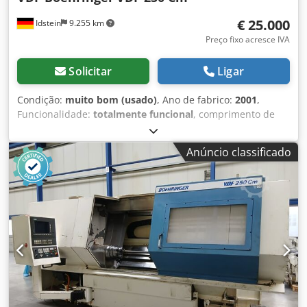
€ 25.000
Idstein
9.255 km
Preço fixo acresce IVA
Solicitar
Ligar
Condição:
muito bom (usado)
, Ano de fabrico:
2001
,
Funcionalidade:
totalmente funcional
, comprimento de
torneamento:
1.000 mm
, diâmetro de torneamento:
480
mm
, • Revisão do revólver em 2021 • Bomba de líquido
Anúncio classificado
refrigerante (KSS) com maior pressão/vazão em 2021 •
Tubo de tração substituído e cabeçote do eixo principal
com novo rolamento e embuchamento em 2022 •
Preparado para alimentação automática de peças por
célula robótica Comando: CNC Siemens 840 D com monitor
colorido DADOS TÉCNICOS Diâmetro máximo de passagem:
550 mm Diâmetro máximo de torneamento: 480 mm
Comprimento de torneamento: 1.000 mm Furo do eixo
principal: 78 mm Potência de acionamento (50%): 53 kW
Faixa de rotação (1 estágio): 30 – 4.000 rpm Revólver de
tambor Número de posições: 12, sendo 6 acionadas