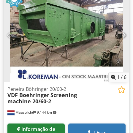
Manual da máquina, documentação técnica; Acessórios:
mandril de 3 maxilas, vários suportes de ferramentas
Vídeo disponível *
1
/
6
Peneira Böhringer 20/60-2
VDF Boehringer
Screening
machine 20/60-2
Maastricht
9.144 km
Informação de
Ligar