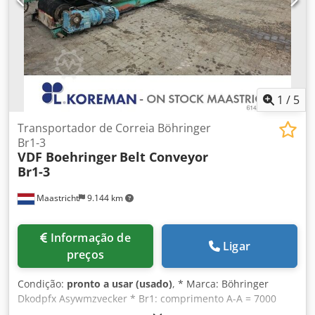
1
/
5
Transportador de Correia Böhringer
Br1-3
VDF Boehringer
Belt Conveyor
Br1-3
Maastricht
9.144 km
Informação de
Ligar
preços
Condição:
pronto a usar (usado)
, * Marca: Böhringer
Dkodpfx Asywmzvecker * Br1: comprimento A-A = 7000
mm, largura da correia: 900 mm, acionamento: redutor de