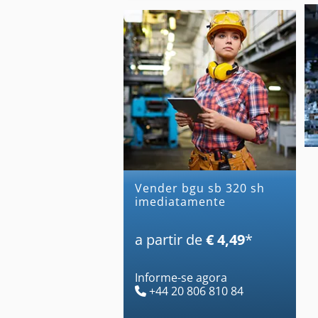
Vender bgu sb 320 sh
imediatamente
a partir de
€ 4,49
*
Informe-se agora
+44 20 806 810 84