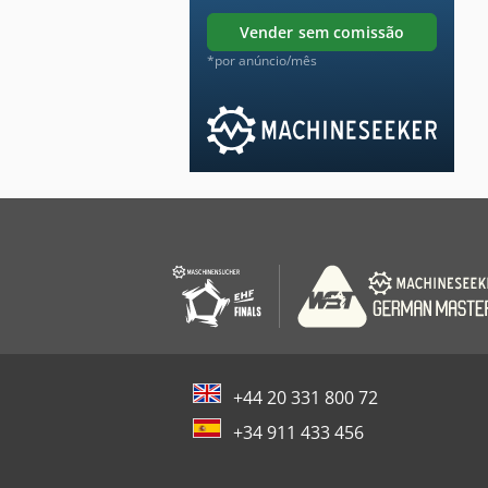
vender sem comissão
*por anúncio/mês
+44 20 331 800 72
+34 911 433 456