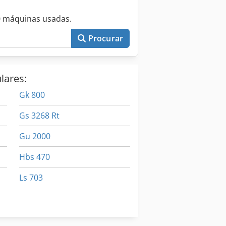
0 máquinas usadas.
Procurar
lares:
Gk 800
Gs 3268 Rt
Gu 2000
Hbs 470
Ls 703
Mb 322
Mubea Kblh 700