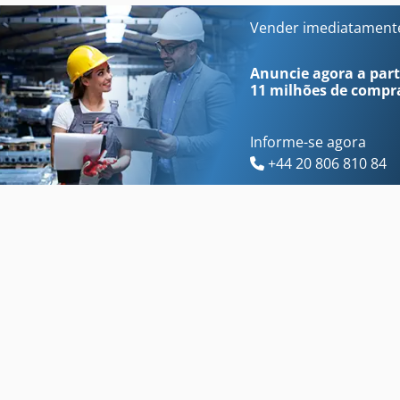
Felder Bf6-41
Felder Kfs 37
Vender imediatament
Felder F 700
Felder Kombi 731 S
Anuncie agora a parti
11 milhões de compr
Informe-se agora
+44 20 806 810 84