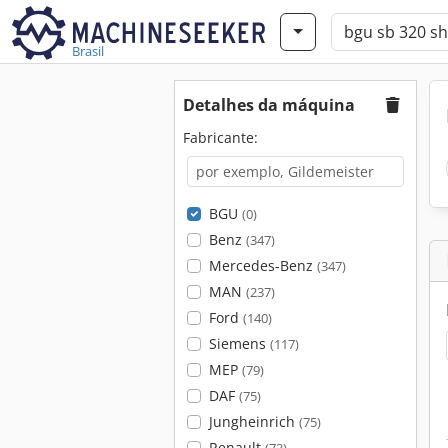
Brasil
Detalhes da máquina
Fabricante:
BGU
(0)
Benz
(347)
Mercedes-Benz
(347)
MAN
(237)
Ford
(140)
Siemens
(117)
MEP
(79)
DAF
(75)
Jungheinrich
(75)
Renault