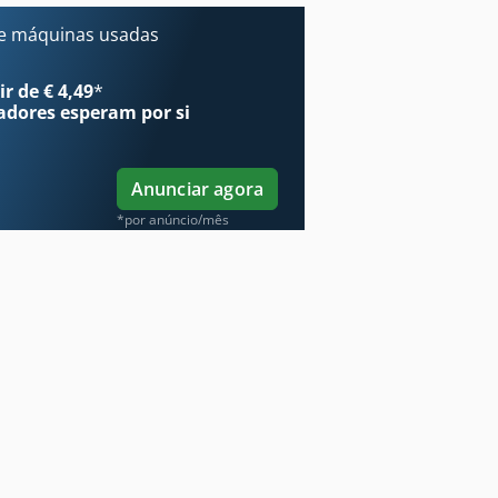
e máquinas usadas
r de € 4,49
*
adores
esperam por si
Anunciar agora
*por anúncio/mês