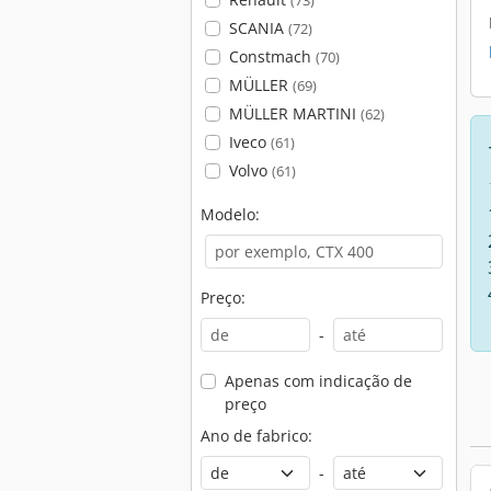
(73)
SCANIA
(72)
Constmach
(70)
MÜLLER
(69)
MÜLLER MARTINI
(62)
Iveco
(61)
Volvo
(61)
Modelo:
Preço:
-
Apenas com indicação de
preço
Ano de fabrico:
-