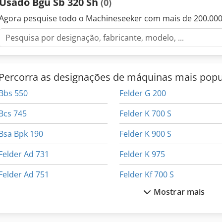
Usado Bgu Sb 320 Sh
(0)
Agora pesquise todo o Machineseeker com mais de 200.00
Percorra as designações de máquinas mais popu
Bbs 550
Felder G 200
Bcs 745
Felder K 700 S
Bsa Bpk 190
Felder K 900 S
Felder Ad 731
Felder K 975
Felder Ad 751
Felder Kf 700 S
Mostrar mais
Felder Bf
Felder Kf 700 Sp
Felder Bf6-31
Felder Kfs 36