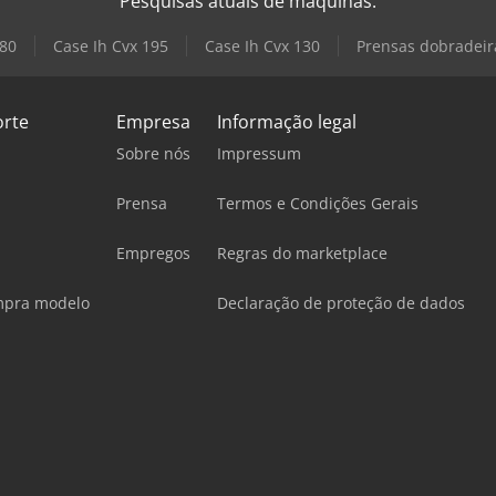
Pesquisas atuais de máquinas:
 80
Case Ih Cvx 195
Case Ih Cvx 130
Prensas dobradeira
orte
Empresa
Informação legal
Sobre nós
Impressum
Prensa
Termos e Condições Gerais
Empregos
Regras do marketplace
mpra modelo
Declaração de proteção de dados