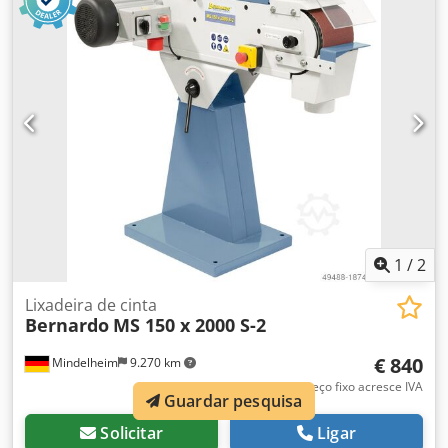
Velocidade da correia: 14,5 / 29 m/seg. Roda de contacto Ø
x L: 200 / 80 mm Mesa de retificação de superfícies: 460 x
75 mm Ligação de aspiração Ø: 100 mm Potência de saída
do motor S1 100%: 2,4 / 3,0 kW Potência de entrada do
motor S6 40%: 3,0 / 4,0 kW Tensão: 400 V Dimensões (C x L
x A): 1080 x 440 x 1000 mm Peso aprox.: 67 kg Embalagem
original de produtos novos.
1
/
2
Lixadeira de cinta
Bernardo
MS 150 x 2000 S-2
€ 840
Mindelheim
9.270 km
Preço fixo acresce IVA
Guardar pesquisa
Solicitar
Ligar