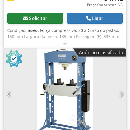
Preço fixo acresce IVA
Solicitar
Ligar
Condição:
novo
, Força compressiva: 30 a Curso do pistão:
150 mm Largura da mesa: 185 mm Passagem (E): 535 mm
Passagem (F): 140 mm Cilindro de distância - tabela (F1): 40
mm Cilindro de distância - tabela (F2): 1100 mm Cilindro
Anúncio classificado
móvel (M): 200 mm Largura (A): 800 mm Profundidade (B):
700 mm Altura 1 (C): 1770 mm Altura 2 (D): 1800 mm Peso:
aproximadamente 168 kg Equipamento: - Duas velocidades
ajustáveis para a alimentação do pistão por meio de
bomba hidráulica. - Poderosas prensas de oficina para
artesãos e oficinas de reparação Dwsdjb Ibdlepfx Aixea -
Óptima relação preço-desempenho devido a uma
concepção racional - O pedal normal deixa as suas mãos
livres para a peça de trabalho - Aumento da gama de
aplicação devido ao conjunto opcional de mandril de
pressão disponível (10 pcs.). - Cilindro de pressão com
mola de retorno integrada para retracção do pistão -
Estrutura de aço soldado para serviço pesado e alta