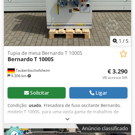
1
/
5
Tupia de mesa Bernardo T 1000S
Bernardo
T 1000S
€ 3.290
Tauberbischofsheim
9.306 km
VB acresce IVA
Solicitar
Ligar
Condição:
usado
, Fresadora de fuso oscilante Bernardo,
modelo T 1000S, para uma vasta gama de trabalhos de
fresagem em madeira maciça, materiais em painel e
perfis. A máquina é ideal para carpintarias e oficinas de
Anúncio classificado
marcenaria que necessitam de soluções de fresagem