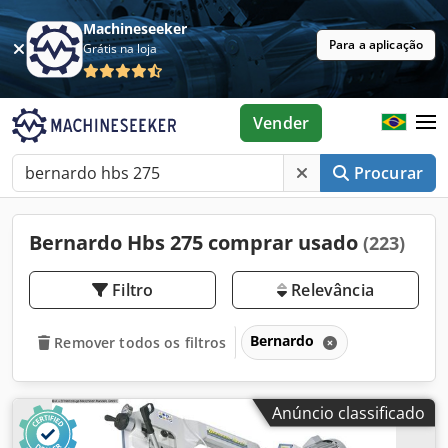
Machineseeker
Para a aplicação
Grátis na loja
Vender
Procurar
Bernardo Hbs 275 comprar usado
(223)
Filtro
Relevância
Bernardo
Remover todos os filtros
Anúncio classificado