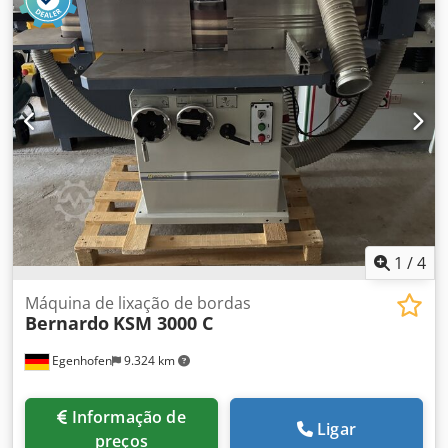
precisas e de alto desempenho. Possui fuso oscilante,
carro deslizante, guia angular e dispositivo de fixação
pneumático. Dodpfx Aezryqkoixjwa Dados técnicos: -
Diâmetro do fuso de fresagem: 30 mm - Faixa de
velocidade: 1400 / 3500 / 6000 / 800 rpm - Comprimento
útil: 125 mm - Potência do motor: 4,0 kW
1
/
4
Máquina de lixação de bordas
Bernardo
KSM 3000 C
Egenhofen
9.324 km
Informação de
Ligar
preços