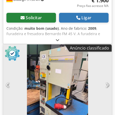
€ 1.900
Preço fixo acresce IVA
Solicitar
Ligar
Condição:
muito bom (usado)
, Ano de fabrico:
2009
,
Furadeira e fresadora Bernardo FM 45 V. A furadeira e
fresadora FM 45 V oferece uma ótima relação custo-
benefício graças ao avanço padrão. A orientação em cauda
Anúncio classificado
de andorinha da cabeça da engrenagem garante o mais
alto nível de precisão e estabilidade. Desempenho de
perfuração em aço 32 mm Desempenho de perfuração em
ferro fundido 40mm descarregando 260 mm Velocidade do
fuso (12) 50 - 2520 rpm Montagem do fuso MK4 Golpe de
pena 120mm Alimentação de pena (3) 0,12 / 0,19 / 0,26
mm/rotação Tamanho da mesa 820x240mm Distância fuso
/ mesa 40 - 485 mm Distância de viagem (x/y) 550/190 mm
Ajuste de altura da cabeça de fresagem 400mm Tamanho
do slot T 14mm Distância da ranhura em T 55 mm Potência
de saída do motor S1 100% 0,85/1,1 kW (400 V) Potência de
entrada do motor S6 40% 1,1 / 1,5 kW (400 V) Dimensões da
máquina (L x P x A) 1150 x 850 x 1450 mm Peso aprox.