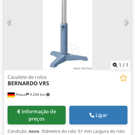
e eficiente para alimentação e retirada das peças de
trabalho Detalhes técnicos: - Capacidade de carga máx.:
700 kg - Diâmetro do tubo de suporte: 74 / 52 mm
1
/
1
Cavalete de rolos
BERNARDO
VRS
Ahaus
9.294 km
Informação de
Ligar
preços
Condição:
novo
, Diâmetro do rolo: 51 mm Largura do rolo: