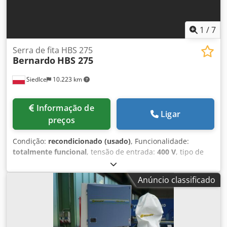
1
/
7
Serra de fita HBS 275
Bernardo
HBS 275
Siedlce
10.223 km
Informação de
Ligar
preços
Condição:
recondicionado (usado)
, Funcionalidade:
totalmente funcional
, tensão de entrada:
400 V
, tipo de
corrente de entrada:
CC
, Equipamento:
Marcação CE
, O
modelo Bernardo HBS 275 é um dos mais conhecidos e
Anúncio classificado
respeitados modelos de serra de fita na Europa. Nesta
faixa de capacidade de corte, é sem dúvida a melhor
escolha. Serra de fita precisa para uso universal, robusta,
rígida e confiável. Braço giratório para cortes em ângulo de
até 60°, tensômetro para ajuste preciso da tensão da