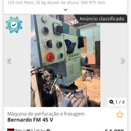
125 mm Peso: 20 kg Ajuste de altura: 560-975 mm
Equipamento: - Construção robusta em ferro fundido tripé
para máxima carga - Suporte de rolos ajustável em altura
Anúncio classificado
de forma contínua e com bloqueio - Apoio seguro da peça
de trabalho - Rolos de aço galvanizado maciço e de alta
resistência - Com dois rolos de 125 mm de comprimento
cada, ideal para tubos, ... Dados técnicos: Largura dos
rolos: 2 x 125 mm Diâmetro do rolo: 51 mm Dwedpfx Aisw
U U U Roxsa Ajuste de altura: 560 - 975 mm Capacidade
máxima de carga: 700 kg Diâmetro do tubo de suporte: 74 /
52 mm Peso aprox.: 20 kg
1
/
4
Máquina de perfuração e fresagem
Bernardo
FM 45 V
Bitburg
9.136 km