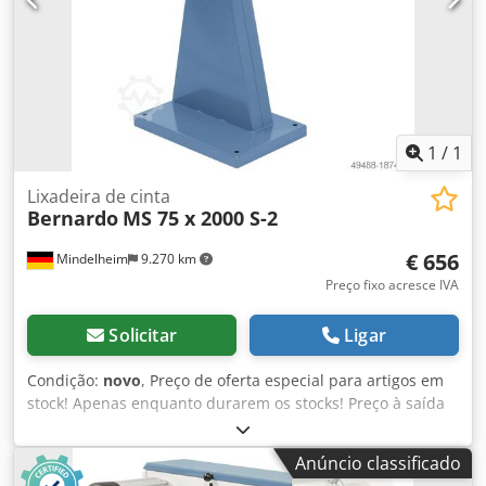
1
/
1
Lixadeira de cinta
Bernardo
MS 75 x 2000 S-2
€ 656
Mindelheim
9.270 km
Preço fixo acresce IVA
Solicitar
Ligar
Condição:
novo
, Preço de oferta especial para artigos em
stock! Apenas enquanto durarem os stocks! Preço à saída
do stock, acrescido de IVA. Lixadeira de cinta: Bernardo
Tipo/Modelo: MS 75 x 2000 S-2 Condição: Nova Dimensões
Anúncio classificado
da correia: 75 x 2000 mm Dedpfx Ajb Hhkgsixowa