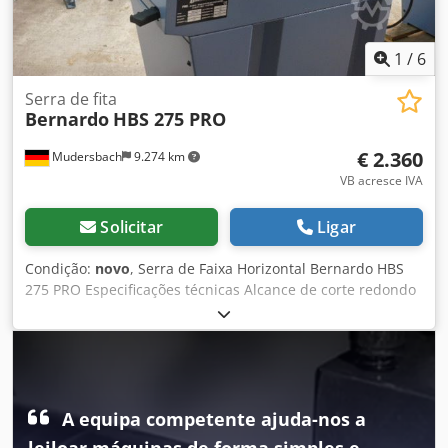
bloqueio rápido • Sistema de refrigeração • Cilindro
hidráulico de redução • Interruptor de proteção do motor •
Desligar automático
1
/
6
Serra de fita
Bernardo
HBS 275 PRO
€ 2.360
Mudersbach
9.274 km
VB acresce IVA
Solicitar
Ligar
Condição:
novo
, Serra de Faixa Horizontal Bernardo HBS
275 PRO Especificações técnicas Alcance de corte redondo
90° 225 mm Faixa de corte quadrado 90° 200 x 200 mm
Alcance de corte plano 90° 245 x 150 mm Alcance de corte
redondo 45° 160 mm Área de corte quadrada 45° 160 x 160
mm Alcance de corte redondo 60° 100 mm Faixa de corte
quadrado 60° 100 x 100 mm Altura de trabalho 910 mm
Dimensões da lâmina de serra 2480 x 27 x 0,9 mm
A equipa competente ajuda-nos a
velocidade de corte 45 / 90 m/min Bomba de refrigeração