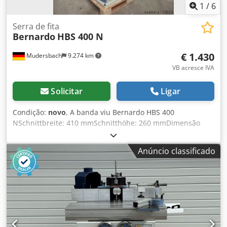
1
/
6
Serra de fita
Bernardo
HBS 400 N
€ 1.430
Mudersbach
9.274 km
VB acresce IVA
Solicitar
Ligar
Condição:
novo
, A banda viu Bernardo HBS 400
NSchnittbreite: 410 mmSchnitthöhe: 260 mmDimensão
banda larga: 3345 x 25 x 0,6 - 3 ZpZSägebandbreite: 9,5 -
37 mmSchnittschwindigkeit: 420 / 840 m/minTisch
Anúncio classificado
dimensão: 450 x 560 mmAltura da mesa: 890
mmInclinação da mesa da serra: -5 a 45°Conexão de
aspiração: Ø 2x 100 mm Potência de saída do motor: S1
1002 kW (3.0 PS)Potência de entrada do motor: S6 400 kW
(4.0 PS)Tensão: 400 dimensões VMachine: (L x P x A x A) 875
x 740 x 1740 mm Peso aprox. 132 kg Djdod Tcakjpfx Aixswa