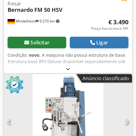
fresar
Bernardo
FM 50 HSV
€ 3.490
Mindelheim
9.270 km
Preço fixo acresce IVA
Solicitar
Ligar
Condição:
novo
, A máquina não possui estrutura de base.
Estrutura base BF3 Deluxe disponível separadamente sob
o item n.º. 56-1017. Dados técnicos: Capacidade de
perfuração em aço: 32 mm Capacidade de perfuração em
Anúncio classificado
ferro fundido: 40 mm Cabeça de corte fresa máx.: 80 mm
Projeção: 220 mm Velocidade do fuso: (12) 75 - 3200 1/min
Montagem do eixo: MK4 Curso da pena: 120 mm Avanço
da pena: (3) 0,10 / 0,18 / 0,26 mm / rev Tamanho da mesa:
800 x 240 mm Deslocamento (x / y): 555 x 205 mm Cabeça
de fresagem giratória: -60° a +60° Distância fuso / mesa: 95
- 485 mm Ajuste de altura do cabeçote de fresagem: 390
mm Tamanho da ranhura em T: 14 mm Motor de elevação:
90 W Potência de saída do motor S1 100%: 1,1 / 1,5 kW (400