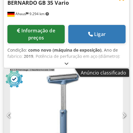
BERNARDO
GB 35 Vario
Ahaus
9.294 km
Informação de
Ligar
preços
Condição:
como novo (máquina de exposição)
, Ano de
fabrico:
2019
, Potência de perfuração em aço (diâmetro):
35,0 mm Potência de perfuração em ferro fundido: 40,0
mm Rosqueamento: M 24 em aço Braço: 320 mm Cone
Anúncio classificado
Morse: 4 MK Curso de perfuração: 160 mm Velocidade: 65 -
3250 rpm Dwjdoxaabrepfx Aixea Mesa: 500 x 420 mm
Braço: 320 mm Peso: 375 kg Dimensões (C-L-A): 600 x 870 x
2.170 mm Máquina de demonstração de 2019 (!!) Com
aproximadamente 1 hora de utilização Preço especial sob
consulta Equipamento: - Velocidade infinitamente variável,
ideal para - Ajustar a velocidade de corte desejada - Ejetor
automático de ferramentas e dispositivo de rosqueamento
como equipamento de série - Avanço eletromecânico de
perfuração, ajustável de 0,1 a 0,3 mm/rpm - Mesa maciça