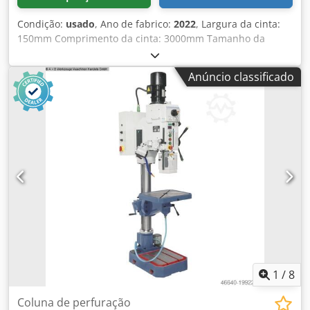
Condição:
usado
, Ano de fabrico:
2022
, Largura da cinta:
150mm Comprimento da cinta: 3000mm Tamanho da
mesa: 960mm x 350mm Mesa adicional: 330mm x 330mm
Dispositivo de lixamento de folha: sim Oscilação: sim
Anúncio classificado
Unidade de lixamento basculante: sim Dwsdpfx Ajzq
Dczsixja Conexão para extração: 120mm Potência do
motor: 3 kW Comprimento da máquina: 1910mm Largura
da máquina: 840mm Peso: 330kg
1
/
8
Coluna de perfuração