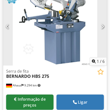
1
/
6
Serra de fita
BERNARDO
HBS 275
Ahaus
9.294 km
Informação de
Ligar
preços