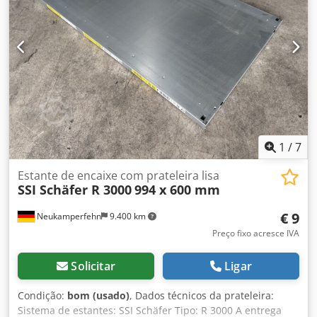
1
/
7
Estante de encaixe com prateleira lisa
SSI Schäfer R 3000
994 x 600 mm
€ 9
Neukamperfehn
9.400 km
Preço fixo acresce IVA
Solicitar
Ligar
Condição:
bom (usado)
, Dados técnicos da prateleira:
Sistema de estantes: SSI Schäfer Tipo: R 3000 A entrega