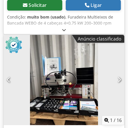
pesadas Jungheinrich) • Wezsuisse Euronorm, Bito RK
Solicitar
Ligar
4209, Schäfer EK 113, Schäfer RK 521, Schäfer LF 533,
Familog SP 6428, R-KLT 4315, RL-KLT 6147, Schäfer KLT
Condição:
muito bom (usado)
, Furadeira Multieixos de
3214, UTZ SILAFIX 3Z, EF 3120, EF 6420 • Estantes de braço
Bancada WEBO de 4 cabeças 4×0,75 kW 200–3000 rpm
oscilante (Elvedi Kragarmregale, Schäfer, Ohra) • Stow,
Cjdpfx Abezkmfxjxorf
Meta, Bito, Galler, Nedcon, Voest (Vöst), SLP, Palflex,
Ramada, Bauer, Ohrner 🔨 NOSSA SEGUNDA ÁREA DE
Anúncio classificado
ATUAÇÃO: LEILÕES ONLINE E DESCARTE Em casos de
desmontagem e desocupação, oferecemos um pacote
completo: 1. Compra a preço fixo: compra de mercadorias,
equipamentos e todo o estoque, incluindo a remoção
completa. 2. Leilão por comissão: realização de leilões em
nosso nome. Nossos serviços completos, realizados por
nossos próprios funcionários: catalogação, preparação de
escritório, inspeção, entrega de mercadorias, logística,
desmontagem e entrega limpa. Seja porque encontrou
nossas estantes para cargas pesadas ou porque está
procurando uma estante para cargas pesadas
galvanizada/sistema de estantes para cargas pesadas,
garantimos as melhores condições. Entre em contato para
1
/
16
solicitar uma oferta sem compromisso!