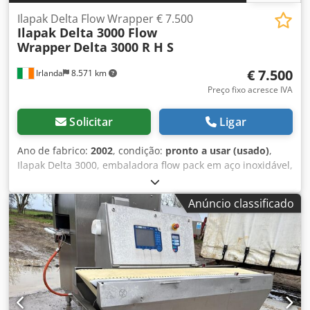
Ilapak Delta Flow Wrapper € 7.500
Ilapak Delta 3000 Flow
Wrapper
Delta 3000 R H S
€ 7.500
Irlanda
8.571 km
Preço fixo acresce IVA
Solicitar
Ligar
Ano de fabrico:
2002
, condição:
pronto a usar (usado)
,
Ilapak Delta 3000, embaladora flow pack em aço inoxidável,
com sistema de injeção de gás. Atualmente em uso diário,
pronta para remoção. Barra de selagem com 250 mm de
Anúncio classificado
largura. Veja o vídeo em anexo. Preço: € 7.500. Podemos
organizar o envio/entrega para si. Cedpoy Rvfqefx Abxsrf