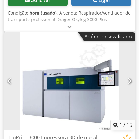
Condição:
bom (usado)
, À venda: Respirador/ventilador de
transporte profissional Dräger Oxylog 3000 Plus –
equipamento utilizado em resgate médico, ambulâncias e
estabelecimentos de saúde. Estado: o aparelho liga e está
Anúncio classificado
funcional. Ecrã legível, botões e seletores operacionais.
Sinais de uso normais visíveis. A carcaça possui pequenas
avarias cosméticas, sem impacto na funcionalidade ou
desempenho do equipamento. Funções: ventilação de
transporte para adultos e crianças. Modos de ventilação
conforme o modelo Oxylog 3000 Plus. Ajuste dos
parâmetros respiratórios. Ecrã de fácil leitura com
alarmes. Equipamento inclui: respirador Dräger Oxylog
3000 Plus, bolsa de transporte, cabos e conexões conforme
mostram as fotos. Informações adicionais: equipamento
médico usado, vendido exatamente no estado ilustrado
nas fotos. Ideal como respirador de transporte reserva
para ambulância, hospital ou unidade técnica. Credpfx
Absx Tuyxexsf
1
/
15
TruPrint 3000 Impressora 3D de metal