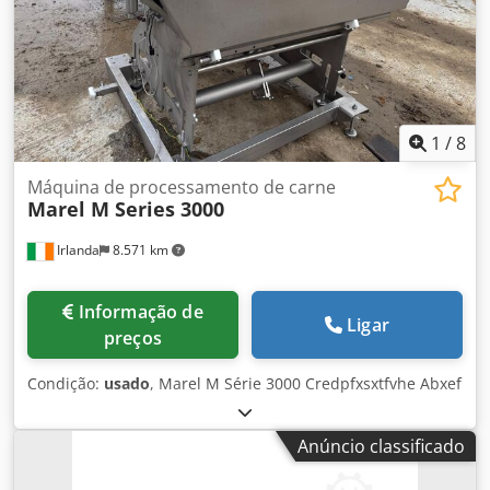
1
/
8
Máquina de processamento de carne
Marel M Series 3000
Irlanda
8.571 km
Informação de
Ligar
preços
Condição:
usado
, Marel M Série 3000 Credpfxsxtfvhe Abxef
Anúncio classificado