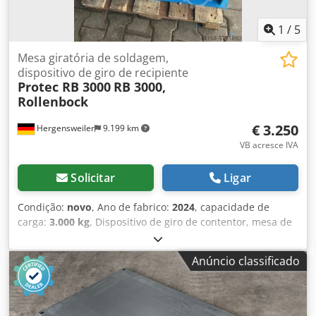
1
/
5
Mesa giratória de soldagem,
dispositivo de giro de recipiente
Protec RB 3000
RB 3000,
Rollenbock
€ 3.250
Hergensweiler
9.199 km
VB acresce IVA
Solicitar
Ligar
Condição:
novo
, Ano de fabrico:
2024
, capacidade de
carga:
3.000 kg
, Dispositivo de giro de contentor, mesa de
soldadura, mesa giratória de soldadura, bloco de rolos
3000 Kg de capacidade de carga com controlo remoto a pé
Anúncio classificado
Velocidade infinitamente variável de 80 a 1600 mm / min.
Codpfx Abegu Edyjxorf Diâmetro de 40mm a 1400mm
Diâmetro do rolo 200mm L: 800 x L:370 x A:450 Modelo ou
desvio de cor possível