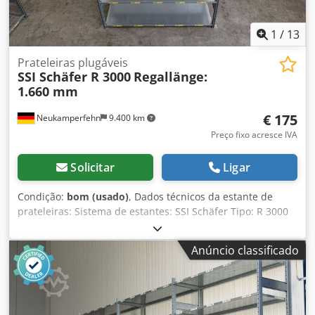
1
/
13
Prateleiras plugáveis
SSI Schäfer R 3000
Regallänge:
1.660 mm
€ 175
Neukamperfehn
9.400 km
Preço fixo acresce IVA
Solicitar
Ligar
Condição:
bom (usado)
, Dados técnicos da estante de
prateleiras: Sistema de estantes: SSI Schäfer Tipo: R 3000
Dados técnicos da montagem: Número de fileiras de
estantes: 01 unid. Comprimento da estante: 1.660 mm
Anúncio classificado
Número de módulos por fileira: 01 unid. Incluído no
fornecimento: 02x colunas para estante de prateleiras,
usadas Cor do material: galvanizado sendzimir Execução:
perfilado Passo de ajuste: 26,5 | 26,5 mm Perfil do quadro:
31 x 60 x 0,88 mm Peso / peça: aprox. 8,92 kg Incl. travessa