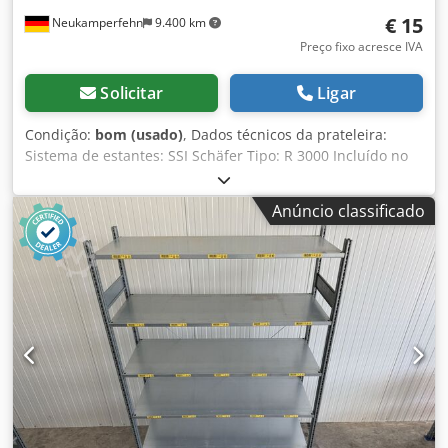
€ 15
Neukamperfehn
9.400 km
Preço fixo acresce IVA
Solicitar
Ligar
Condição:
bom (usado)
, Dados técnicos da prateleira:
Sistema de estantes: SSI Schäfer Tipo: R 3000 Incluído no
fornecimento: Prateleiras usadas Cor do material: zincado
Sendzimir Largura total: aprox. 1.295 mm Profundidade
Anúncio classificado
total: aprox. 790 mm Para profundidade do montante:
aprox. 800 mm Altura: aprox. 40 mm Quantidade de
travessas: 2 unidades Peso por unidade: aprox. 12,82 kg
Atualmente disponível em estoque: 1.338 unidades Seus
contatos em nossa empresa: Credpfx Ajwvq Epsbxof Sr.
Andre Evering Sr. Mario Klöver Sr. Falk Deutsch
Informações gerais sobre o artigo: Este artigo é oferecido
somente para retirada no local. Caso haja necessidade de
transporte ou envio, custos adicionais poderão ser
aplicados, os quais podem ser consultados conosco
conforme o local de entrega e o volume desejado.