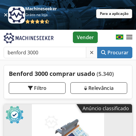
Machineseeker
Para a aplicação
Grátis na loja
Vender
Procurar
Benford 3000 comprar usado
(5.340)
Filtro
Relevância
Anúncio classificado