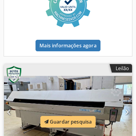
substrato) ° C 200 Gás de proteção - nitrogênio, argônio
Alimentação V / A / Hz 400 - 32 - 50/60 Dimensões
(incluindo filtro) mm 3385 x 1435 x 2225 Peso (incl. filtro) kg
4300 Sujeito a alterações. As informações contidas em
nossa oferta e na confirmação do pedido são decisivas.
Dados técnicos TruPrint 3000 Tab. 3
Mais informações agora
Leilão
Guardar pesquisa