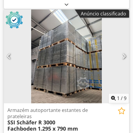
inclui: Prateleiras, usadas Cor do material: galvanizado
Sendzimir Largura total: aprox. 994 mm Profundidade
Anúncio classificado
total: aprox. 594 mm para profundidade do bastidor:
aprox. 600 mm Altura: aprox. 30 mm Peso / peça: aprox.
5,16 kg Seus contatos em nossa empresa: Sr.: Andre
Evering Crodpoy Ex Rlsfx Abxjf Sr.: Mario Klöver Sr.: Falk
Deutsch Informações gerais sobre o produto: Este artigo
está disponível apenas para retirada. Caso deseje
transporte ou envio, haverá custos adicionais, que
poderão ser consultados conosco dependendo do local de
entrega e do volume do pedido.
1
/
9
Armazém autoportante estantes de
prateleiras
SSI Schäfer R 3000
Fachboden
1.295 x 790 mm