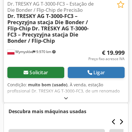
Dr. TRESKY AG T-3000-FC3 – Estação de
Die Bonder / Flip-Chip de Precisão
Dr. TRESKY AG T-3000-FC3 –
Precyzyjna stacja Die Bonder /
Flip-Chip
Dr. TRESKY AG T-3000-
FC3 – Precyzyjna stacja Die
Bonder / Flip-Chip
€ 19.999
Wymysłów
9.970 km
Preço fixo acresce IVA
Solicitar
Ligar
Condição:
muito bom (usado)
, À venda, estação
profissional Dr. TRESKY AG T-3000-FC3, de um renomado
fabricante suíço. Trata-se de um equipamento de
laboratório de alta qualidade, projetado para a montagem
e posicionamento precisos de estruturas semicondutoras
Descubra mais máquinas usadas
(colagem de chips / montagem flip-chip), utilizado em
laboratórios de pesquisa, produção de eletrónica, fotónica,
optoeletrónica e microeletrónica. O modelo T-3000-FC3