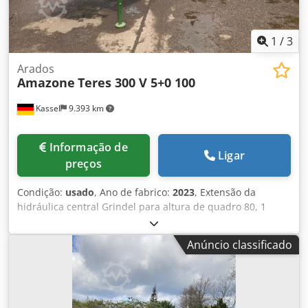
1
/
3
Arados
Amazone
Teres 300 V 5+0 100
Kassel
9.393 km
Informação de
Ligar
preços
Condição:
usado
, Ano de fabrico:
2023
, Extensão da
hidráulica central Grindel para altura de quadro 80, 1
corpo de arado STW / 35, 1 par de lâminas de aiveca 430, 1
par de bicos de aiveca HD, 1 par de chapas de inserção
Anúncio classificado
para STW / 35, 1 par de suportes de disco-ceifador para
disco-ceifador Variopf D 500 dentado e/ou com suspensão
por mola, 1 Dodor Ucigjpfx Aamjkr