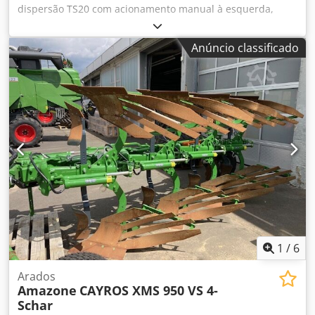
dispersão TS20 com acionamento manual à esquerda,
conjunto de pás de dispersão TS20 / à direita acionamento
hidráulico à esquerda com AutoTS e FlowControl ProfiSPro,
Anúncio classificado
acionamento hidráulico / à direita com AutoTS e
FlowControl ProfiSPro, disco principal à esquerda com
AutoTS / disco principal à direita Dedpfetrdzwex Aamjkr
1
/
6
Arados
Amazone
CAYROS XMS 950 VS 4-
Schar