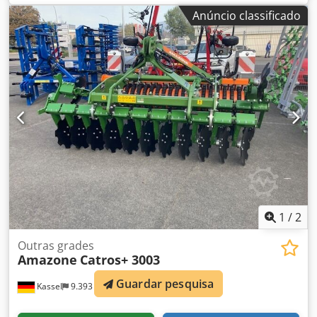
Iluminação traseira LED Sinalização dianteira / Antifurto
Anúncio classificado
Homologação de tipo-UE 40km/h - Arado de volta integral
rebocável - RH 82 / Expansível Dsdpfx Aaothk U Tomjkr
1
/
2
Outras grades
Amazone
Catros+ 3003
Guardar pesquisa
Kassel
9.393 km