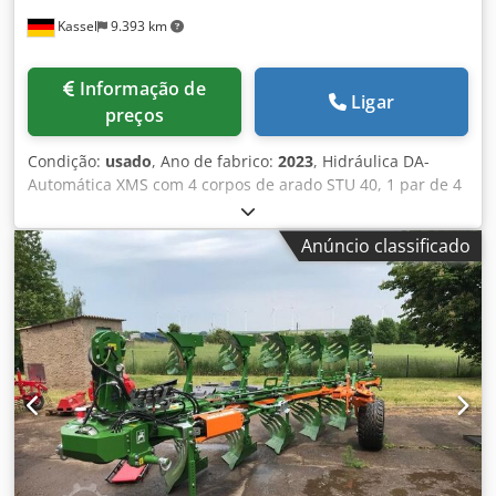
Kassel
9.393 km
Informação de
Ligar
preços
Condição:
usado
, Ano de fabrico:
2023
, Hidráulica DA-
Automática XMS com 4 corpos de arado STU 40, 1 par de 4
pás 430 HD, 1 par de protetores de superfície, 1 par de 4
pré-cortadores M0 RH65-85, disco de corte DM 500 para
Anúncio classificado
desarme hidráulico de pedra pesado, roda de apoio
oscilante DM680. Dkjdpfx Aastvf Rwomer