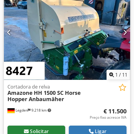
1
/
11
Cortadora de relva
Amazone
HH 1500 SC Horse
Hopper Anbaumäher
€ 11.500
Legden
9.218 km
Preço fixo acresce IVA
Solicitar
Ligar