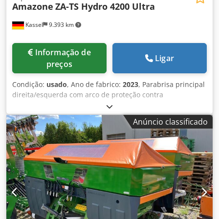
Amazone
ZA-TS Hydro 4200 Ultra
Kassel
9.393 km
Informação de
Ligar
preços
Condição:
usado
, Ano de fabrico:
2023
, Parabrisa principal
direita/esquerda com arco de proteção contra
capotamento TS Auto L, dispositivo de separação /
giratório, montado de fábrica. Sensor de inclinação para
Anúncio classificado
sistema de pesagem eletrônico / ajuste do sistema de
introdução. Componentes de instalação para sistema de
pesagem profissional para equipamentos básicos ZA.
Iluminação LED traseira manual. Dodpst A Udgofx Aamskr