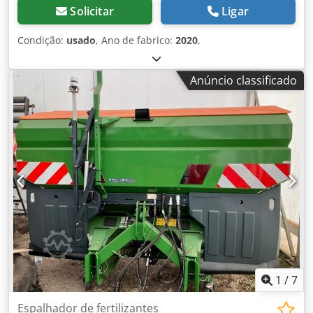
Solicitar
Ligar
Condição:
usado
, Ano de fabrico:
2020
,
Anúncio classificado
1
/
7
Espalhador de fertilizantes