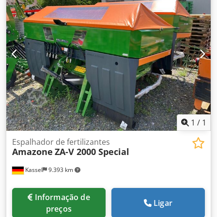
hidráulico HD LÂMINA 80 mm (14/K1) Dedpfetz Tplex
Aamskr
1
/
1
Espalhador de fertilizantes
Amazone
ZA-V 2000 Special
Kassel
9.393 km
Informação de
Ligar
preços