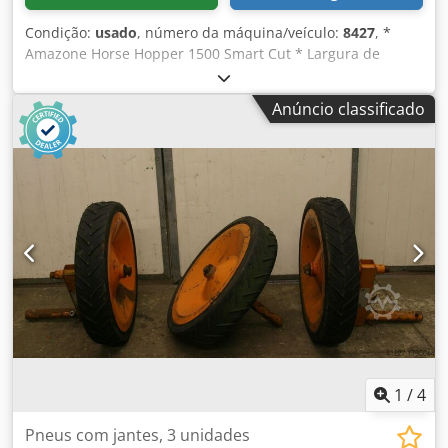
Condição:
usado
, número da máquina/veículo:
8427
, *
Amazone Horse Hopper 1500 Smart Cut * Largura de
trabalho 1,50 m * Capacidade do cesto coletor 1.500 l *
Engate de 3 pontos para trator Djdporhy H Refx Aamokr *
Anúncio classificado
Faca de asa H60 * Rodas de apoio * Dispositivo para
mulching * Eixo cardan com roda livre * Cesto coletor com
esvaziamento hidráulico do fundo * Velocidade de rotação
2.650 rpm * Indicador de nível de enchimento -----Número
interno do veículo: 8427 Suporte via WhatsApp disponível!
Para dúvidas sobre o veículo ou mais informações, entre
em contato conosco facilmente pelo WhatsApp Whatsapp
Whatsapp ----Erros e venda intermediária reservados.
1
/
4
Pneus com jantes, 3 unidades