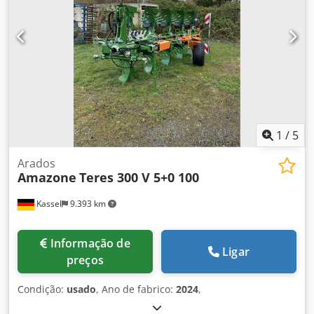
1
/
5
Arados
Amazone
Teres 300 V 5+0 100
Kassel
9.393 km
Informação de
Ligar
preços
Condição:
usado
, Ano de fabrico:
2024
,