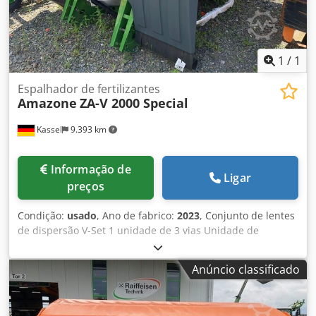
1
/
1
Espalhador de fertilizantes
Amazone
ZA-V 2000 Special
Kassel
9.393 km
Informação de
Ligar
preços
Condição:
usado
, Ano de fabrico:
2023
, Conjunto de lentes
de dispersão V-Set 1 unidade de 3 vias Unidade de
limitação de dispersão Limiter V / Arco de proteção de tubo
S Dispositivo de rolagem removível Unidade de
Anúncio classificado
espalhamento ZA-V Extensão de reservatório S / 2000 Eixo
articulado com embreagem de fricção Componentes de
montagem para equipamentos básicos ZA Pára-lama S /