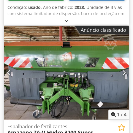
Condição:
usado
, Ano de fabrico:
2023
, Unidade de 3 vias
com sistema limitador de dispersão, barra de proteção em
V para tubos grande, indicador de posição mecânico para
mecanismo espalhador ZA-V, extensão de reservatório S
Anúncio classificado
2000, componentes de montagem para unidades básicas
ZA, veio cardan com embreagem de atrito, guarda-lamas
grande e escadas, iluminação LED traseira. Dedpfot
Dwibsx Aamjkr
1
/
4
Espalhador de fertilizantes
Amazone
ZA-V Hydro 3200 Super