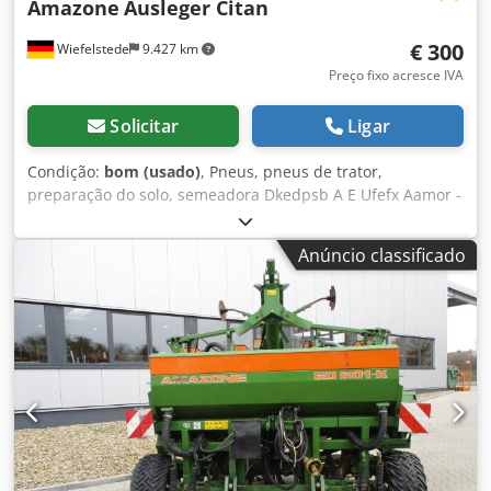
Amazone
Ausleger Citan
€ 300
Wiefelstede
9.427 km
Preço fixo acresce IVA
Solicitar
Ligar
Condição:
bom (usado)
, Pneus, pneus de trator,
preparação do solo, semeadora Dkedpsb A E Ufefx Aamor -
Quantidade: 3x pneus de uma semeadora Amazone -
Dimensão do pneu -Cubo: Ø 40 mm -Dimensões: Ø 750 -
Anúncio classificado
Preço total: para 3 pneus -Peso: 51 kg/unidade