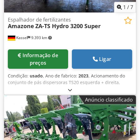
1
/
7
Espalhador de fertilizantes
Amazone
ZA-TS Hydro 3200 Super
Kassel
9.393 km
Informação de
Ligar
preços
Condição:
usado
, Ano de fabrico:
2023
, Acionamento do
conjunto de pás dispersoras TS20 esquerda + direita,
acionamento hidráulico esquerda + direita com Auto TS e
FlowControl, disco principal esquerda + direita com
Anúncio classificado
AutoTS, proteção de tubos, dispositivo de rolagem e
estacionamento articulado, iluminação de trabalho, sensor
de inclinação para sistema de pesagem, 16 unidades
EasyCheck. Dsdpfxet A Tzwe Aamjkr