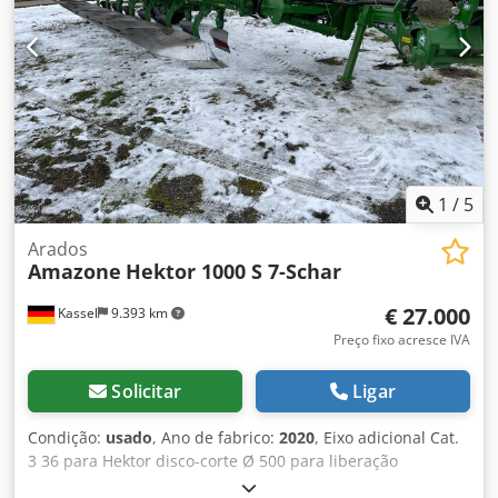
1
/
5
Arados
Amazone
Hektor 1000 S 7-Schar
€ 27.000
Kassel
9.393 km
Preço fixo acresce IVA
Solicitar
Ligar
Condição:
usado
, Ano de fabrico:
2020
, Eixo adicional Cat.
3 36 para Hektor disco-corte Ø 500 para liberação
hidráulica de pedras / pré-cortador pesado G1 ajustável