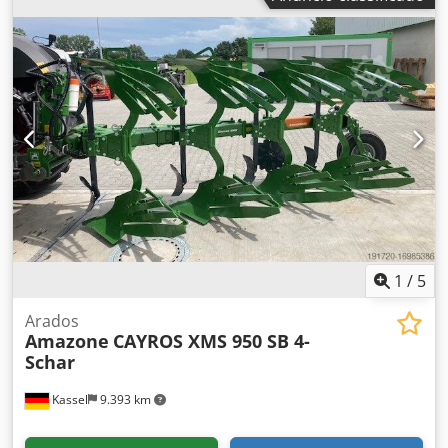
1
/
5
Arados
Amazone
CAYROS XMS 950 SB 4-
Schar
Kassel
9.393 km