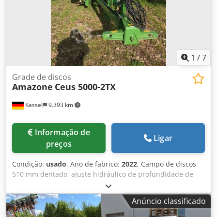
1
/
7
Grade de discos
Amazone
Ceus 5000-2TX
Kassel
9.393 km
Informação de
Ligar
preços
Condição:
usado
, Ano de fabrico:
2022
, Campo de discos
510 mm dentado, ajuste hidráulico de profundidade de
trabalho do campo de discos, ajuste hidráulico da
profundidade de trabalho da unidade niveladora, dentes
Anúncio classificado
C-Mix-Ultra para Ceus 50, ajuste hidráulico de
profundidade de trabalho do campo de dentes com timão