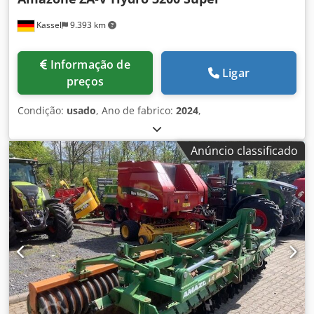
Kassel
9.393 km
Informação de
Ligar
preços
Condição:
usado
, Ano de fabrico:
2024
,
Anúncio classificado