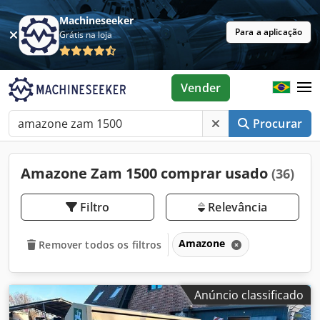
Machineseeker
Para a aplicação
Grátis na loja
Vender
Procurar
Amazone Zam 1500 comprar usado
(36)
Filtro
Relevância
Amazone
Remover todos os filtros
Anúncio classificado