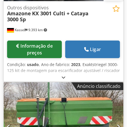
Outros dispositivos
Amazone
KX 3001 Culti + Cataya
3000 Sp
Kassel
9.393 km
Informação de
Ligar
preços
Condição:
usado
, Ano de fabrico:
2023
, Exaktstriegel 3000-
125 kit de montagem para escarificador ajustável / riscador
de trilha adicional ou eletrônico 3000 AmaDrill 2 para
Cataya sensor de radar / internacional sensor analógico de
Anúncio classificado
posição de trabalho comutação eletrônica de trilhas de
passagem / válvula de controle e circuito hidráulico de
trilhas de passagem Dkedpfxotgpggo Aamer