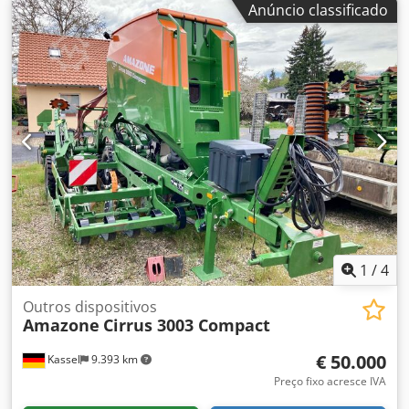
Anúncio classificado
EasyCheck, 16 peças / Flaps protetores em L e escadas,
iluminação LED, lona de cobertura enrolável em L /
Conjunto de pás espargidoras TS Dedjrxr Uyepfx Aamekr
1
/
4
Outros dispositivos
Amazone
Cirrus 3003 Compact
€ 50.000
Kassel
9.393 km
Preço fixo acresce IVA