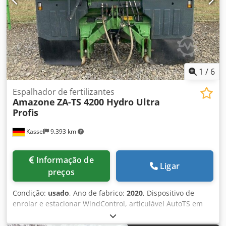
1
/
6
Espalhador de fertilizantes
Amazone
ZA-TS 4200 Hydro Ultra
Profis
Kassel
9.393 km
Informação de
Ligar
preços
Condição:
usado
, Ano de fabrico:
2020
, Dispositivo de
enrolar e estacionar WindControl, articulável AutoTS em
ambos os lados / Barra de proteção tubular em L, sensor
de inclinação para sistema de pesagem FlowCheck, tapetes