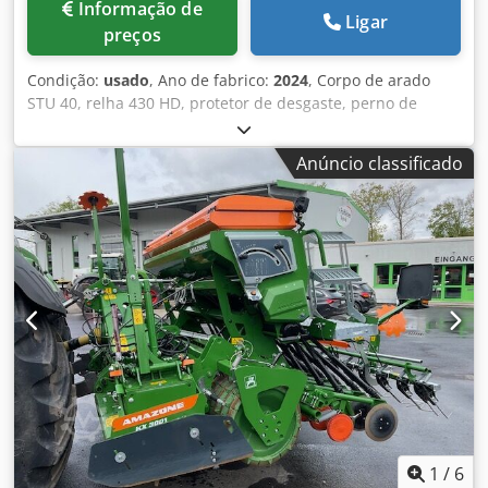
Informação de
Ligar
preços
Condição:
usado
, Ano de fabrico:
2024
, Corpo de arado
STU 40, relha 430 HD, protetor de desgaste, perno de
cisalhamento. Dkjdpfeuhnlmsx Aamer
Anúncio classificado
1
/
6