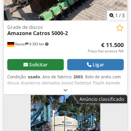
1
/
3
Grade de discos
Amazone
Catros 5000-2
€ 11.500
Kassel
9.393 km
Preço fixo acresce IVA
Solicitar
Ligar
Condição:
usado
, Ano de fabrico:
2003
, Rolo de anéis com
discos dianteiros dentados (novo) Dodetqd Tlepfx Aamekr
Anúncio classificado