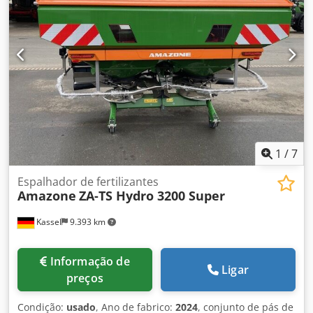
Iluminação LED Djdpfx Ast Dwh Roamjkr
1
/
7
Espalhador de fertilizantes
Amazone
ZA-TS Hydro 3200 Super
Kassel
9.393 km
Informação de
Ligar
preços
Condição:
usado
, Ano de fabrico:
2024
, conjunto de pás de