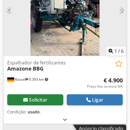
1
/
6
Espalhador de fertilizantes
Amazone
BBG
€ 4.900
Kassel
9.393 km
Preço fixo acresce IVA
Solicitar
Ligar
Condição:
usado
,
Anúncio classificado