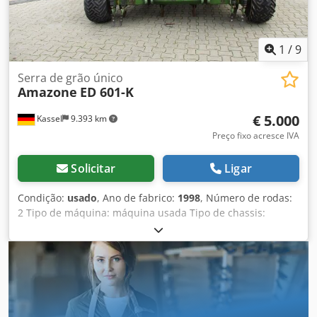
1
/
9
Serra de grão único
Amazone
ED 601-K
€ 5.000
Kassel
9.393 km
Preço fixo acresce IVA
Solicitar
Ligar
Condição:
usado
, Ano de fabrico:
1998
, Número de rodas:
2 Tipo de máquina: máquina usada Tipo de chassis:
acoplável Equipamento para adubação / rosca
transportadora de adubo / Dkodpfx Aaer Ncfqjmjr