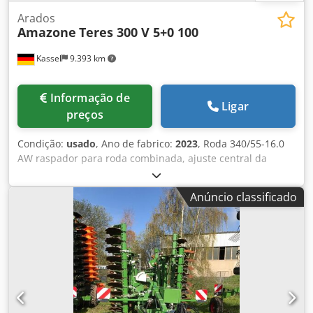
Arados
Amazone
Teres 300 V 5+0 100
Kassel
9.393 km
Informação de
Ligar
preços
Condição:
usado
, Ano de fabrico:
2023
, Roda 340/55-16.0
AW raspador para roda combinada, ajuste central da
pressão de liberação / corpo de arado STU 40 lâmina do
arado, ponta de arado HD 430, disco de corte dentado D
Anúncio classificado
500, 1 unidade / dentado, preparação para iluminação /
Dksdpfxot Eay Eo Aamer