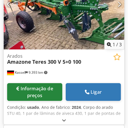
1
/
3
Arados
Amazone
Teres 300 V 5+0 100
Kassel
9.393 km
Informação de
Ligar
preços
Condição:
usado
, Ano de fabrico:
2024
, Corpo do arado
STU 40, 1 par de lâminas de aiveca 430, 1 par de pontas de
aiveca HD, 1 par de hastes de pré-corte para altura de
quadro 80 para proteção hidráulica contra sobrecarga,