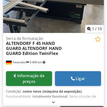
1
/
19
Serra de formatação
ALTENDORF F 45 HAND
GUARD
ALTENDORF HAND
GUARD Edition TwinFlex
Teisendorf
9.408 km
Informação de
Ligar
preços
Condição:
como novo (máquina de exposição)
,
Funcionalidade:
totalmente funcional
, Serra circular de
formato ALTENDORF HAND GUARD Software mais recente
7/26 Edição TwinFlex com ecrã tátil de 12", carro duplo,