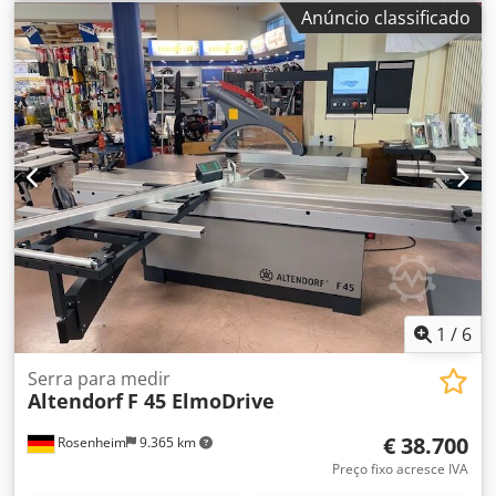
escrevemos em alemão e russo. Também pode enviar
Anúncio classificado
mensagens em inglês. Dksdpfx Apjw Ix Alsyor
1
/
6
Serra para medir
Altendorf
F 45 ElmoDrive
€ 38.700
Rosenheim
9.365 km
Preço fixo acresce IVA