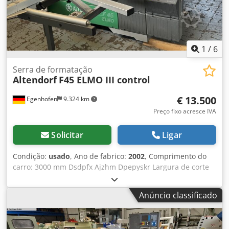
máquina: 4000mm Largura da máquina: 2200mm Peso:
1200 kg
1
/
6
Serra de formatação
Altendorf
F45 ELMO III control
€ 13.500
Egenhofen
9.324 km
Preço fixo acresce IVA
Solicitar
Ligar
Condição:
usado
, Ano de fabrico:
2002
, Comprimento do
carro: 3000 mm Dsdpfx Ajzhm Dpepyskr Largura de corte
no batente paralelo: 1000 mm Largura de corte no batente
transversal: 3200 mm Profundidade de corte: 154 mm
Anúncio classificado
Riscador: não Ajuste de altura da lâmina: elétrico /
controle de posição Inclinação da lâmina: elétrica /
controle de posição Ajuste do batente paralelo: elétrico /