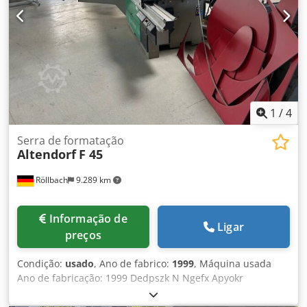
aprox. 106 mm - motor de 5,5 kW com 4 velocidades de
rotação 3000/4000/5000/6000 rpm, ajuste manual - com
freio automático e indicação digital da rotação - riscador
de 2 eixos com ajuste elétrico de altura e lateral - sistema
riscador RAPIDO Dkedpfx Apjzk N Szoysr - esquadro de
duplo lado para cortes em ângulo DUPLEX Disponibilidade:
imediata Local de armazenamento: 63934 Röllbach
1
/
4
Serra de formatação
Altendorf
F 45
Röllbach
9.289 km
Informação de
Ligar
preços
Condição:
usado
, Ano de fabrico:
1999
, Máquina usada
Ano de fabricação: 1999 Dedpszk N Ngefx Apyokr
Equipamento e dados técnicos: - Com ajuste elétrico da
altura e da inclinação da lâmina de serra principal,