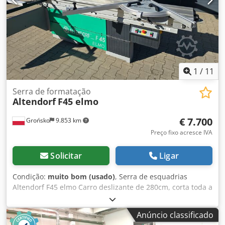
Iluminação LED Extensão da mesa 840 mm Carro duplo
3200 mm Guia angular DIGITAL LD Guia paralelo CNC 1300
mm Rolo de apoio frontal DUPLEX 1350 mm (2019)
1
/
11
Serra de formatação
Altendorf
F45 elmo
€ 7.700
Grońsko
9.853 km
Preço fixo acresce IVA
Solicitar
Ligar
Condição:
muito bom (usado)
, Serra de esquadrias
Altendorf F45 elmo Carro deslizante de 280cm, corta toda a
chapa Duplex para ângulos incluído Inclinação e ajuste de
altura da lâmina regulados eletricamente Régua guia à
Anúncio classificado
direita motorizada até 1340mm Dedpsyq E Iyofx Apyokr