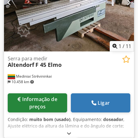
1
/
11
Serra para medir
Altendorf
F 45 Elmo
Mediniai Strėvininkai
10.458 km
Informação de
Ligar
preços
Condição:
muito bom (usado)
, Equipamento:
doseador
,
Ajuste elétrico da altura da lâmina e do ângulo de corte;
marcador. Pode ligar ou escrever para nós. Falamos e