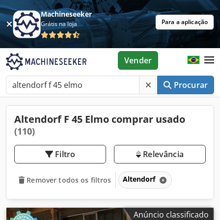
Machineseeker
Para a aplicação
Grátis na loja
Vender
Procurar
Altendorf F 45 Elmo comprar usado
(110)
Filtro
Relevância
Altendorf
Remover todos os filtros
Anúncio classificado