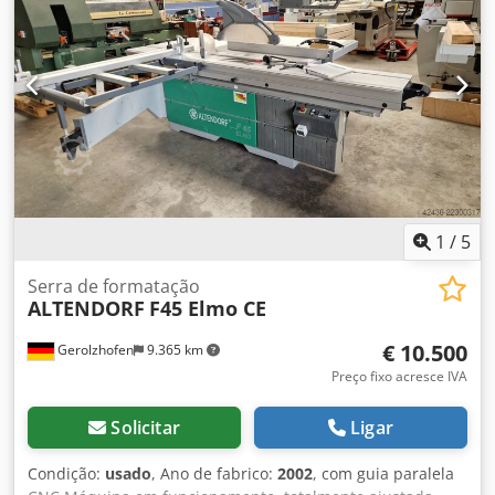
controle de posição Ajuste do batente transversal: manual
Indicação do ângulo da lâmina: visor digital Indicação da
altura de corte: visor digital Indicação do batente paralelo:
visor digital Indicação da régua de corte transversal: escala
Régua de corte transversal com função de esquadria: sim
Diâmetro da lâmina: 450 mm Números de rotações: 4
Potência do motor: 5,5 kW Conexão para extração: 80 e 120
mm Comprimento da máquina: 3200 mm Largura da
máquina: 2000 mm Peso: 1200 kg
1
/
5
Serra de formatação
ALTENDORF
F45 Elmo CE
€ 10.500
Gerolzhofen
9.365 km
Preço fixo acresce IVA
Solicitar
Ligar
Condição:
usado
, Ano de fabrico:
2002
, com guia paralela