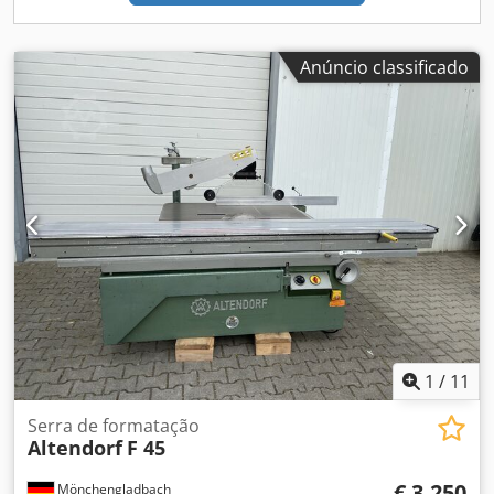
Anúncio classificado
1
/
11
Serra de formatação
Altendorf
F 45
€ 3.250
Mönchengladbach