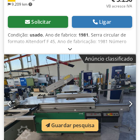
9.209 km
VB acresce IVA
Solicitar
Ligar
Condição:
usado
, Ano de fabrico:
1981
, Serra circular de
formato Altendorf F 45, Ano de fabricação: 1981 Número
da máquina: 81-5-37 Motor de 5,5 kW / 400 Volts Unidade
de pré-corte de 0,75 kW Comprimento de corte: 2800 mm
Anúncio classificado
Dkjdpfx Aszm S S Nopyer Largura de corte: 1000 mm
Elevação/abaixamento e inclinação até 45° através de uma
roda de mão Velocidades de rotação: 3, 4, 5 e 6000 rpm
Diâmetro máximo da serra: 400 mm Altura máxima de
corte: 130 mm Dispositivo de proteção paralelo Guia de
esquadria
Guardar pesquisa