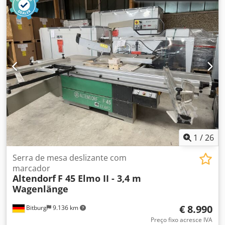
1
/
26
Serra de mesa deslizante com
marcador
Altendorf
F 45 Elmo II - 3,4 m
Wagenlänge
€ 8.990
Bitburg
9.136 km
Preço fixo acresce IVA