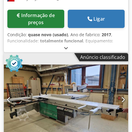
Também permanecem inalteradas as reclamações por
defeitos ocultos dolosamente. Uma visita para inspeção da
Informação de
máquina é possível mediante agendamento prévio.
Ligar
preços
Condição:
quase novo (usado)
, Ano de fabrico:
2017
,
Funcionalidade:
totalmente funcional
, Equipamento:
Marcação CE
, Vendo máquina de corte e dimensionamento
ALTENDORF, modelo F45 ProDrive. A máquina está em
Anúncio classificado
perfeito estado e deve ser vista pessoalmente. É possível
testar a máquina em funcionamento até ao final de agosto
de 2026. Apresente a sua proposta de preço. Descrição da
máquina: F45 ProDrive – máquina básica CNC com
elevação e inclinação da lâmina principal: - Painel de
controlo superior - Motor de 5,5 kW - 3.400 - 5.000 RPM
Dsdpfxszrtb Ns Apyokr - Pré-corte de 2 eixos – ajuste CNC
a partir do painel - Suporte para anotações - Curso de
3200 mm, botões de controlo no cursor - Digital L – leitura
de 2 batentes na guia transversal - Guia paralela CNC de
1300 mm - Pistão pneumático, incluindo controlo remoto