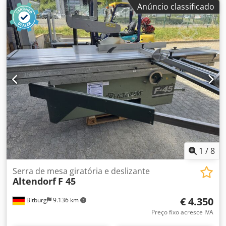
Anúncio classificado
introdução das medidas através do teclado - Exibição
digital do ângulo de inclinação e da altura de corte -
Versão CE - Comprimento de corte 3000 mm - Com
travamento central e de fim de curso - Largura de corte
1000 mm - Com exibição digital e ajuste fino - Altura de
corte até 175 mm com diâmetro da lâmina de serra de 500
mm (neste caso, o dispositivo de pré-corte deve ser
removido) - Motor de 5,5 kW com 4 velocidades: 3/45/6000
rpm, ajustável manualmente - Com freio automático e
exibição digital da velocidade - Dispositivo de pré-corte de
2 eixos com ajuste elétrico da altura e da lateral
Disponibilidade: a curto prazo Localização: 63934 Röllbach
1
/
8
Serra de mesa giratória e deslizante
Altendorf
F 45
€ 4.350
Bitburg
9.136 km
Preço fixo acresce IVA