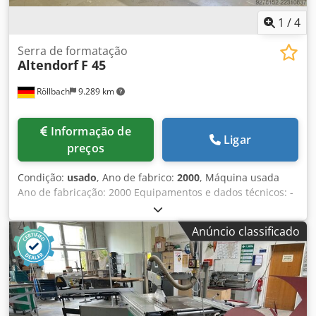
1
/
4
Serra de formatação
Altendorf
F 45
Röllbach
9.289 km
Informação de
Ligar
preços
Condição:
usado
, Ano de fabrico:
2000
, Máquina usada
Ano de fabricação: 2000 Equipamentos e dados técnicos: -
com ajuste elétrico de altura e inclinação para o disco
principal de serra, inserção de medidas via teclado -
Anúncio classificado
indicação digital do ângulo de inclinação e da altura de
corte - versão conforme CE - comprimento de corte 3000
mm - com travamento em posição intermediária e final -
largura de corte 1300 mm - ajuste fino na guia paralela -
diâmetro máximo da lâmina de serra 450 mm - altura
máxima de corte 150 mm - altura máxima de corte a 45°