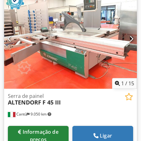
Incisor de 2 eixos com ajuste elétrico Motor de 5,5kW 4
velocidades de corte ajustáveis por correia Diâmetro
máximo de serra 350mm Máquina usada em ótimo estado
1
/
15
Serra de painel
ALTENDORF
F 45 III
Cantù
9.050 km
Informação de
Ligar
preços