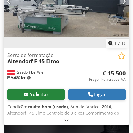
1
/
10
Serra de formatação
Altendorf
F 45 Elmo
€ 15.500
Raasdorf bei Wien
9.680 km
Preço fixo acresce IVA
Solicitar
Ligar
Condição:
muito bom (usado)
, Ano de fabrico:
2010
,
Altendorf F45 Elmo Controle de 3 eixos Comprimento do
carro: 3200 mm Largura de corte na guia paralela: 1300
mm Pré-cortador: Preparado Ajuste de altura da lâmina de
serra: elétrico / controle de posição Ajuste de inclinação da