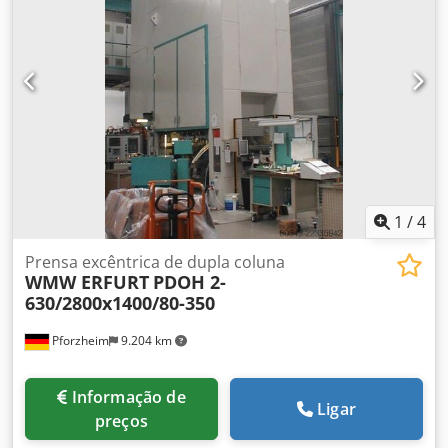
1
/
4
Prensa excêntrica de dupla coluna
WMW ERFURT
PDOH 2-
630/2800x1400/80-350
Pforzheim
9.204 km
Informação de
Ligar
preços