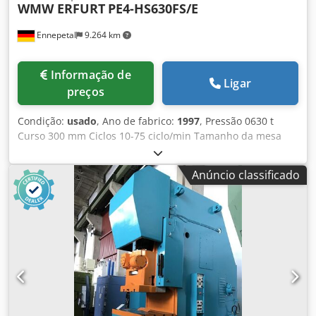
WMW ERFURT
PE4-HS630FS/E
Ennepetal
9.264 km
Informação de
Ligar
preços
Condição:
usado
, Ano de fabrico:
1997
, Pressão 0630 t
Curso 300 mm Ciclos 10-75 ciclo/min Tamanho da mesa
3600 x 2200 mm Largura de passagem 4000 mm Superfície
do êmbolo 3600 x 2200 mm Passagem lateral entre colunas
Anúncio classificado
2000 mm Ajuste do êmbolo 150 mm Altura de montagem
(curso inferior, ajuste superior) 1000 mm Tensão de
operação 400 V Altura total acima do solo 7600 mm
Profundidade da prensa abaixo do solo 2500 mm Dkjdswx
R Rdjpfx Apcjr Potência total requerida 160 kW Peso da
máquina aprox. 225 t Área necessária aprox. 750 m²
Instalação completa de corte de chapas planas com
desbobinador/alimentador e unidade de empilhamento.
Instalação adequada para largura de banda 300-1600 mm
e espessura de banda 0,5-3 mm. A máquina possui duas