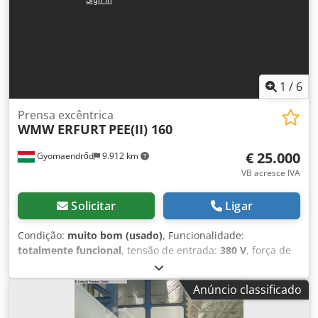
1
/
6
Prensa excêntrica
WMW ERFURT
PEE(II) 160
€ 25.000
Gyomaendrőd
9.912 km
VB acresce IVA
Solicitar
Ligar
Condição:
muito bom (usado)
, Funcionalidade:
totalmente funcional
, tensão de entrada:
380 V
, força de
prensagem:
160 t
, peso total:
10.500 kg
, força de punção:
160 t
, tipo de ajuste de altura:
elétrico
, Prensa excêntrica
Anúncio classificado
ERFURT PEE(II) 160 à venda À venda está uma prensa
excêntrica Erfurt PEE(II) 160 em bom estado e pronta para