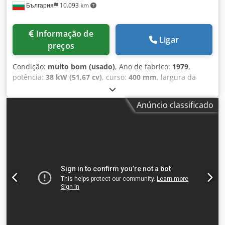
България
10.093 km
Informação de
Ligar
preços
Condição:
muito bom (usado)
, Ano de fabrico:
1979
,
potência:
38 kW (51,67 cv)
, curso:
400 mm
, largura da
mesa:
1.320 mm
, comprimento da mesa:
1.000 mm
, altura
total:
6.300 mm
, distância entre colunas:
1.000 mm
, ajuste
Anúncio classificado
do cilindro hidráulico:
200 mm
, Prensa de corte 400
toneladas de força ERFURT, Alemanha tipo PKZ 400
Dkodpfx Aslnlpxopcjr