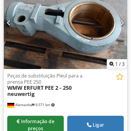
3,9 m Dimensões do armário de controlo CxLxA: 1,0 x 0,7 x
2,1 m Outras caraterísticas: - Placa de fixação C:1260 x
L:760 x A:100mm - com dispositivo de tração força 250kN,
curso aprox. 83mm - Funcionamento através do painel de
controlo sem UVV Dodpfju N A Uujx Apcekr em uso *
1
/
3
Peças de substituição Pleul para a
prensa PEE 250
WMW ERFURT
PEE 2 - 250
neuwertig
Alemanha
9.571 km
Informação de
Ligar
preços