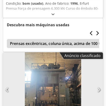
Condição:
bom (usado)
, Ano de fabrico:
1996
, Erfurt
Prensa Força de prensagem 6.300 kN Curso do êmbolo 80-
350 mm Ajuste do êmbolo 150 mm Dksdpfx Apozlyrhecsr
Altura de instalação 800 mm Área da mesa 2.800x1.400
mm Número de ciclos 20-80 1/min Controle Siemens S5
Descubra mais máquinas usadas
o
Prensas excêntricas, coluna única, acima de 100 t
Anúncio classificado