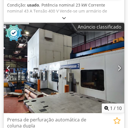
Condição:
usado
, Potência nominal 23 kW Corrente
nominal 43 A Tensão 400 V Vende-se um armário de
controlo elétrico, que pertenceu originalmente a uma
prensa excêntrica de coluna única, fabricada por Erfurt,
Anúncio classificado
tipo PEE III/160 Dkedpfoucgnijx Apcor
1
/
10
Prensa de perfuração automática de
coluna dupla