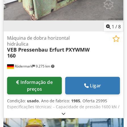
1
/
8
Máquina de dobra horizontal
hidráulica
VEB Pressenbau Erfurt
PXYWMW
160
Rödermark
9.275 km
Informação de
Ligar
preços
Condição:
usado
, Ano de fabrico:
1985
, Oferta 25995
Especificações técnicas: - Capacidade de pressão 1600 kN /
160 t - Regulagem de pressão 0 - 160 t - Comprimento do
curso aprox. 0 - 600 mm - Profundidade máxima de
instalação com barra de endireitamento 1050 mm -