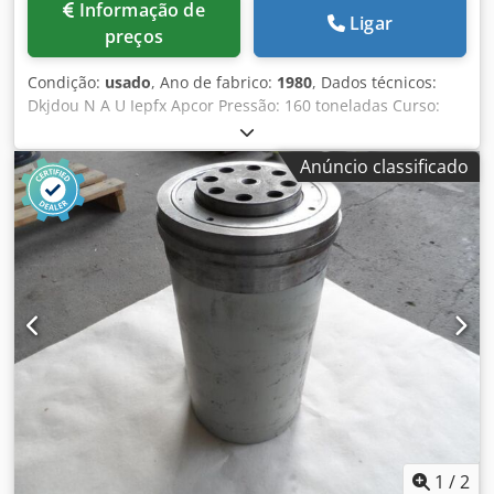
Informação de
Ligar
preços
Condição:
usado
, Ano de fabrico:
1980
, Dados técnicos:
Dkjdou N A U Iepfx Apcor Pressão: 160 toneladas Curso:
20-160 mm Profundidade da garganta: 400 mm Ajuste do
aríete: 120 mm Velocidade do curso: 71 cursos/min Altura
Anúncio classificado
de instalação: Tampo da mesa/ramo: 720 (com curso de
160 mm) mm Altura de instalação: Mesa/fundo do tambor:
560 (com curso de 160 mm) mm Área do êmbolo: 900 x 660
mm Espaço livre entre os montantes: 500 x 450 mm
Superfície da mesa: CxLxØ: 1200 x 750 x 100 mm Potência
total necessária: aprox. 23,0 kW Peso da máquina aprox.:
aprox. 15,0 toneladas Dimensões da máquina aprox.
CxLxA: 2,7 x 1,5 x 3,45 m Dimensões do armário de controlo
CxLxA: 2,0 x 0,65 x 2,15 m Funcionamento através do painel
de controlo/estante do operador/controlo de pé e unidade
de controlo manual A prensa pode ser oferecida com duas
opções. 1ª opção: Vendido no estado em que se encontra,
não ligado, não completo, não funcional. 2ª opção: A
enfardadeira será renovada, todas as peças serão
1
/
2