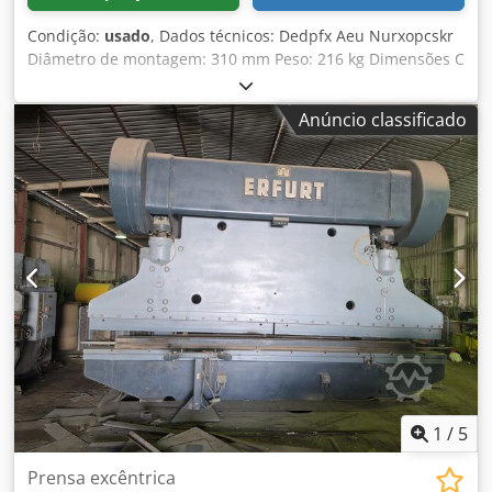
Condição:
usado
, Dados técnicos: Dedpfx Aeu Nurxopcskr
Diâmetro de montagem: 310 mm Peso: 216 kg Dimensões C
x L x A: 0,5 x 0,2 x 0,9 m PLEUEL para prensa mecânica PEE
250 Rosca trapezoidal Ø 146 x 14 mm *
Anúncio classificado
1
/
5
Prensa excêntrica