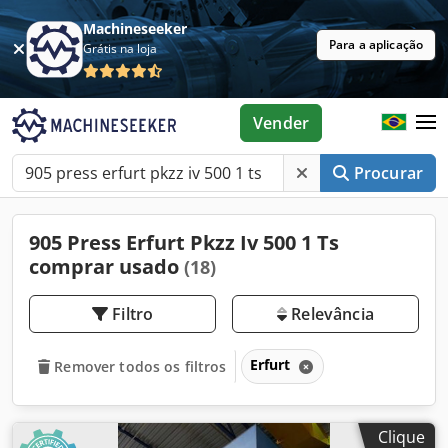
Machineseeker
Para a aplicação
Grátis na loja
Vender
Procurar
905 Press Erfurt Pkzz Iv 500 1 Ts
comprar usado
(18)
Filtro
Relevância
Erfurt
Remover todos os filtros
Clique