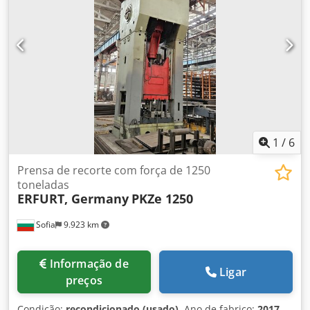
Altura máxima de fechamento: 1000 mm Dimensões da
mesa móvel: 2800x1500 mm Mesa almofadada: - Curso
máximo: 160 mm - Ajuste do curso: 160 mm - Força
máxima de dupla alimentação: 630 kN - Força máxima de
ejeção: 630 kN Potência do motor principal: 45 kW Altura
acima do nível do chão: 7100 mm Peso da prensa: 71,3
toneladas
1
/
6
Prensa de recorte com força de 1250
toneladas
ERFURT, Germany
PKZe 1250
Sofia
9.923 km
Informação de
Ligar
preços
Condição:
recondicionado (usado)
, Ano de fabrico:
2017
,