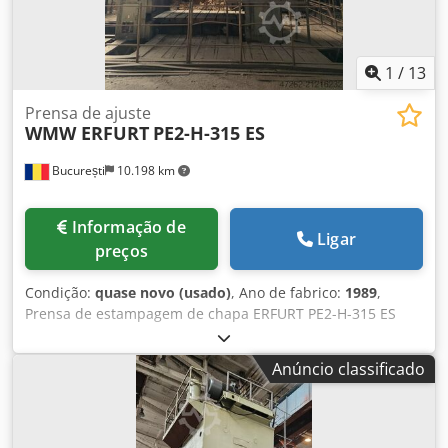
1
/
13
Prensa de ajuste
WMW ERFURT
PE2-H-315 ES
București
10.198 km
Informação de
Ligar
preços
Condição:
quase novo (usado)
, Ano de fabrico:
1989
,
Prensa de estampagem de chapa ERFURT PE2-H-315 ES
Fabricante: ERFURT Dkedpfxsyir Uks Apcor Fabricado na
Alemanha Especificações: Força máxima do cursor na
Anúncio classificado
distância até o ponto morto inferior 12,5 mm: 3150 kN
Força do cursor na distância até o ponto morto inferior 160
mm: 1100 kN Quantidade de forças em vazio: 25 mm Curso
do cursor: 500 mm Altura mínima de fechamento: 680 mm