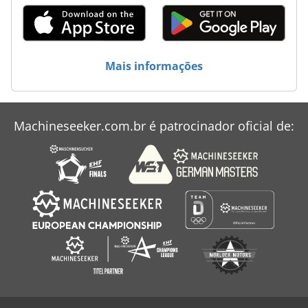
Máquina De Press-Fit
Nt 551
Mais informações
Pfauter P 900
Pfauter Rs 00
Machineseeker.com.br é patrocinador oficial de:
Prensa De Extrusão
Zftk 500