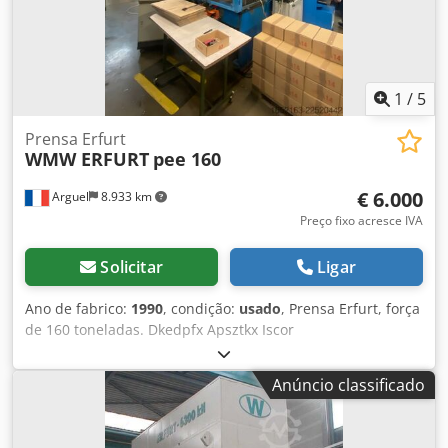
1
/
5
Prensa Erfurt
WMW ERFURT
pee 160
€ 6.000
Arguel
8.933 km
Preço fixo acresce IVA
Solicitar
Ligar
Ano de fabrico:
1990
, condição:
usado
, Prensa Erfurt, força
de 160 toneladas. Dkedpfx Apsztkx Iscor
Anúncio classificado