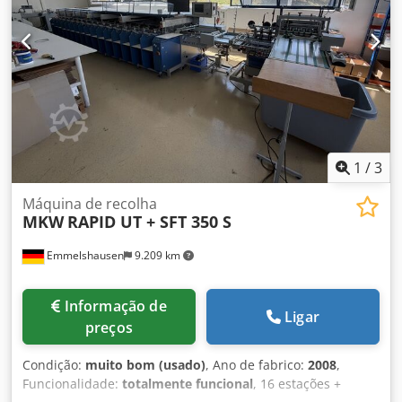
1
/
3
Máquina de recolha
MKW
RAPID UT + SFT 350 S
Emmelshausen
9.209 km
Informação de
Ligar
preços
Condição:
muito bom (usado)
, Ano de fabrico:
2008
,
Funcionalidade:
totalmente funcional
, 16 estações +