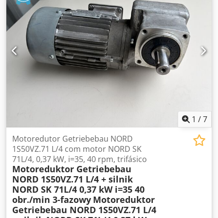
nominal: 1,92 / 1,10 A Cedpfozn N Auex Ab Hjrf Velocidade
de rotação: 2800–2840 rpm Fator de potência (cos φ): 0,82–
0,75 Grau de proteção: IP54 Classe de isolamento: F
1
/
7
Motoredutor Getriebebau NORD
1S50VZ.71 L/4 com motor NORD SK
71L/4, 0,37 kW, i=35, 40 rpm, trifásico
Motoreduktor Getriebebau
NORD 1S50VZ.71 L/4 + silnik
NORD SK 71L/4 0,37 kW i=35 40
obr./min 3-fazowy
Motoreduktor
Getriebebau NORD 1S50VZ.71 L/4