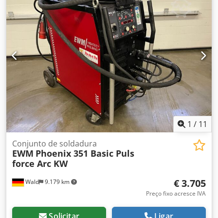
1
/
11
Conjunto de soldadura
EWM
Phoenix 351 Basic Puls
force Arc KW
€ 3.705
Wald
9.179 km
Preço fixo acresce IVA
Solicitar
Ligar