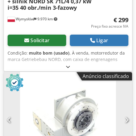
+ silnik NORD SK 71L/4 0,37 kW
i=35 40 obr./min 3-fazowy
€ 299
Wymysłów
9.970 km
Preço fixo acresce IVA
Solicitar
Ligar
Condição:
muito bom (usado)
, À venda, motorredutor da
marca Getriebebau NORD, com caixa de engrenagens
helicoidal e motor trifásico. O equipamento está
totalmente operacional, testado e pronto para uso. O
Anúncio classificado
estado técnico é muito bom, com sinais normais de uso,
decorrentes da sua utilização. O motorredutor é ideal para
a transmissão de força em transportadores,
alimentadores, máquinas industriais, agitadores e outros
equipamentos que requerem um elevado binário a baixa
velocidade. Dados técnicos: Fabricante da caixa de
engrenagens: Getriebebau NORD Tipo de caixa de
engrenagens: 1S50VZ.71 L/4 Rácio de transmissão: i =
35,00 Velocidade de saída: 40 rpm Fabricante do motor:
NORD Tipo de motor: SK 71L/4 Potência: 0,37 kW