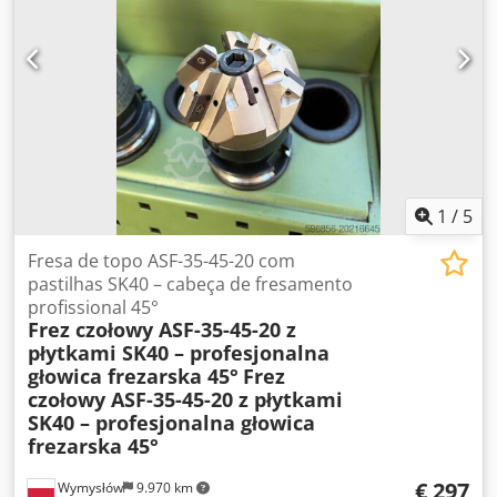
1
/
5
Fresa de topo ASF-35-45-20 com
pastilhas SK40 – cabeça de fresamento
profissional 45°
Frez czołowy ASF-35-45-20 z
płytkami SK40 – profesjonalna
głowica frezarska 45°
Frez
czołowy ASF-35-45-20 z płytkami
SK40 – profesjonalna głowica
frezarska 45°
€ 297
Wymysłów
9.970 km