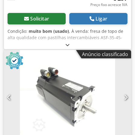
Preço fixo acresce IVA
Solicitar
Ligar
Condição:
muito bom (usado)
, À venda: fresa de topo de
alta qualidade com pastilhas intercambiáveis ASF-35-45-
20, montada em suporte SK40. Ferramenta profissional
para desbaste e acabamento, ideal para centros de
Anúncio classificado
usinagem CNC e fresadoras convencionais. O design da
cabeça com ângulo de ataque de 45° proporciona
excelente desempenho de corte, maior vida útil das
pastilhas e superfície lisa da peça usinada. • Tipo: fresa de
topo com pastilhas • Modelo: ASF-35-45-20 • Fixação: SK40 /
DIN 69871 • Ângulo de ataque: 45° • Número de
alojamentos para pastilhas: aprox. 6–8 • Aplicação:
fresamento de aço, ferro fundido, aço inoxidável e outros
materiais de construção • Estado: usado – muito bom,
pronto para uso. Codpfx Aexk T Igeb Herf