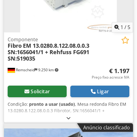
Alimentação: 230/400 V Δ/Y (50 Hz) 265/460 V Δ/Y (60 Hz)
Velocidade do motor: 1360 rpm (50 Hz) 1630 rpm (60 Hz)
Grau de proteção: IP55 Crodpfsznk U Eox Ab Hof Classe de
isolamento: F Modo de operação: S1
1
/
5
Componente
Fibro
EM 13.0280.8.122.08.0.0.3
SN:1656041/1 + Rehfuss FG691
SN:519035
€ 1.197
Remscheid
9.250 km
Preço fixo acresce IVA
Solicitar
Ligar
Condição:
pronto a usar (usado)
, Mesa redonda Fibro EM
13.0280.8.122.08.0.0.3 Fibrotor, SN:1656041/1 +
engrenagem plana Rehfuss FG691, SN:519035, usada,
sinais normais de uso, 100% funcional, escopo de entrega
Anúncio classificado
conforme fotos Credpfoi D U Nyjx Ab Hsf