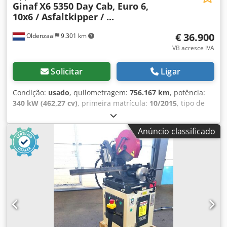
Ginaf
X6 5350 Day Cab, Euro 6,
10x6 / Asfaltkipper / ...
€ 36.900
Oldenzaal
9.301 km
VB acresce IVA
Solicitar
Ligar
Condição:
usado
, quilometragem:
756.167 km
, potência:
340 kW (462,27 cv)
, primeira matrícula:
10/2015
, tipo de
combustível:
diesel
, tamanho do pneu:
425/65R22.5
,
estado dos pneus:
60 percentagem
, distância entre eixos:
Anúncio classificado
7.550 mm
, combustível:
diesel
, capacidade do tanque de
combustível:
500 l
, cor:
vermelho
, tipo de engrenagem:
automático
, número de velocidades:
12
, classe de
emissão:
Euro 6
, suspensão:
outro
, comprimento total:
10.130 mm
, largura total:
2.550 mm
, altura total:
3.900
mm
, comprimento do espaço de carga:
7.600 mm
, largura
do espaço de carga:
2.400 mm
, altura do espaço de carga:
1.600 mm
, Ano de fabrico:
2015
, Equipamento:
ABS,
aquecedor estacionário, ar condicionado, controlo de