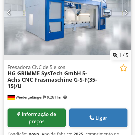
1
/
5
Fresadora CNC de 5 eixos
HG GRIMME SysTech GmbH
5-
Achs CNC Fräsmaschine G-S-F(35-
15)/U
Wiedergeltingen
9.281 km
Informação de
Ligar
preços
Condição:
novo
, Ano de fabrico:
2025
, comprimento de