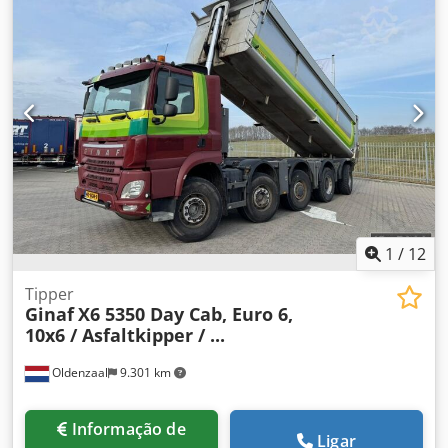
1
/
12
Tipper
Ginaf
X6 5350 Day Cab, Euro 6,
10x6 / Asfaltkipper / ...
Oldenzaal
9.301 km
Informação de
Ligar