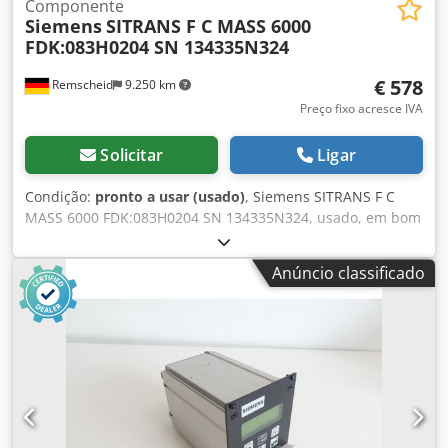
Componente
Siemens
SITRANS F C MASS 6000
FDK:083H0204 SN 134335N324
€ 578
Remscheid
9.250 km
Preço fixo acresce IVA
Solicitar
Ligar
Condição:
pronto a usar (usado)
, Siemens SITRANS F C
MASS 6000 FDK:083H0204 SN 134335N324, usado, em bom
estado de conservação, 100% funcional, fornecimento
conforme fotos. Codpfxey Ntbaj Ab Hjrf
Anúncio classificado