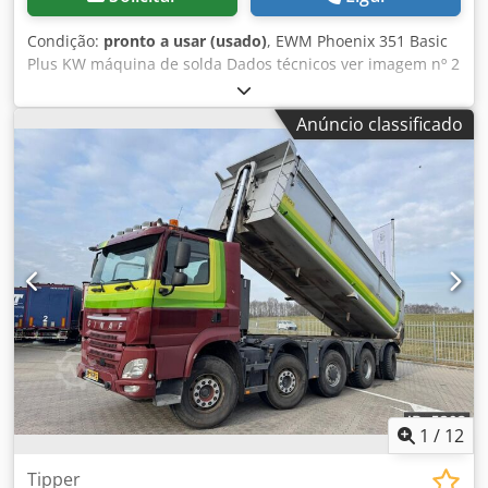
Condição:
pronto a usar (usado)
, EWM Phoenix 351 Basic
Plus KW máquina de solda Dados técnicos ver imagem nº 2
Csdpfsyh Az Ajx Ab Hjrf Sinta-se à vontade para agendar
uma visita para inspeção. Podemos organizar uma
Anúncio classificado
transportadora econômica para você! Você receberá uma
fatura adequada. Para clientes estrangeiros, também pode
ser emitida uma fatura líquida, desde que forneça um
número de IVA válido. Venda sujeita à venda prévia. Visite
nossa loja e confira nossas outras ofertas. Os nomes de
empresas e marcas mencionados pertencem aos seus
proprietários e são utilizados apenas para identificação e
descrição dos produtos. Reservamo-nos o direito de
alterações nos dados técnicos e de possíveis erros na
descrição do artigo.
1
/
12
Tipper