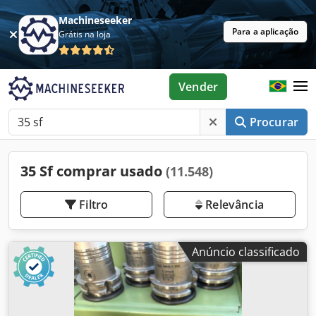
Machineseeker
Para a aplicação
Grátis na loja
Vender
Procurar
35 Sf comprar usado
(11.548)
Filtro
Relevância
Anúncio classificado