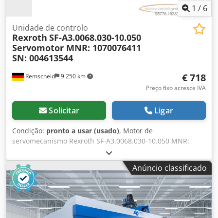
1
/
6
Unidade de controlo
Rexroth
SF-A3.0068.030-10.050
Servomotor MNR: 1070076411
SN: 004613544
€ 718
Remscheid
9.250 km
Preço fixo acresce IVA
Solicitar
Ligar
Condição:
pronto a usar (usado)
, Motor de
servomecanismo Rexroth SF-A3.0068.030-10.050 MNR:
1070076411 SN: 004613544, usado, em bom estado de
conservação, 100% funcional, fornecimento conforme fotos
Anúncio classificado
Crodpfxowtvcze Ab Hjf