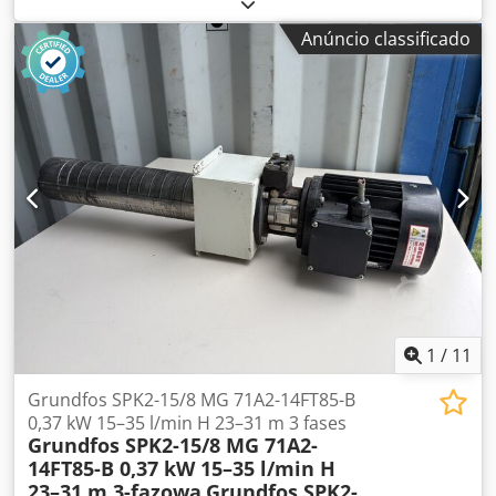
sistema manual Codpfx Abszrxfgo Horf Alimentador de
pilhas SFT 350 S (grampeamento/dobragem/corte) 4
Anúncio classificado
cabeças de grampeamento Aprox. 11,9 milhões de
grampeamentos
1
/
11
Grundfos SPK2-15/8 MG 71A2-14FT85-B
0,37 kW 15–35 l/min H 23–31 m 3 fases
Grundfos SPK2-15/8 MG 71A2-
14FT85-B 0,37 kW 15–35 l/min H
23–31 m 3-fazowa
Grundfos SPK2-