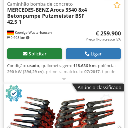
Caminhão bomba de concreto
MERCEDES-BENZ
Arocs 3540 8x4
Betonpumpe Putzmeister BSF
42.5 1
€ 259.900
Koenigs-Wusterhausen
9.698 km
Preço fixo acresce IVA
Solicitar
Ligar
Condição:
usado
, quilometragem:
118.636 km
, potência:
290 kW (394,29 cv)
, primeira matrícula:
07/2017
, tipo de
combustível:
diesel
, peso total:
33.000 kg
, configuração de
eixo:
3 eixos
, próxima inspeção (TÜV):
01/2027
, cor:
Anúncio classificado
branco
, tipo de engrenagem:
automático
, classe de
emissão:
Euro 6
, Equipamento:
ABS, ar condicionado
, *
EDC * ABS * ASR * Controlo preditivo da unidade motriz *
Rádio * Computador de bordo * Câmara de marcha-atrás *
Sensor de marcha-atrás * Piloto automático * Buzinas de
ar * Assistente de arranque em subidas Credpezmlwljfx
Ab Hof * Tacógrafo digital * Elevação de vidros elétricas *