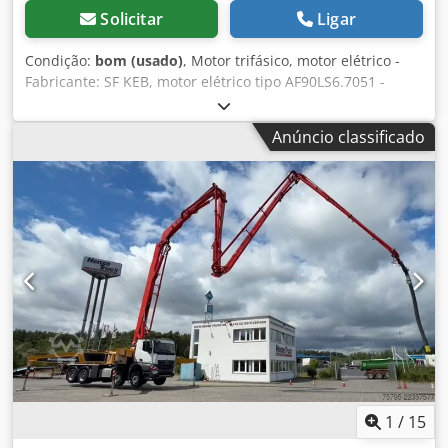
Solicitar
Ligar
Condição:
bom (usado)
, Motor trifásico, motor elétrico -
Fabricante: SF KEB, motor elétrico tipo AF90LS6.7051 -
Potência: 1,1 kW - Rotação: 900 rpm Csdpfx Abexl Sdio Horf
- Eixo: Ø 24 x 50 mm - Grau de proteção: IP55 - Forma
Anúncio classificado
construtiva: B14 - Dimensões: 380/210/A176 mm - Peso: 20
kg.
1
/
15