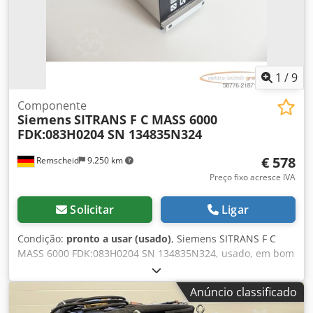
1
/
9
Componente
Siemens
SITRANS F C MASS 6000
FDK:083H0204 SN 134835N324
€ 578
Remscheid
9.250 km
Preço fixo acresce IVA
Solicitar
Ligar
Condição:
pronto a usar (usado)
, Siemens SITRANS F C
MASS 6000 FDK:083H0204 SN 134835N324, usado, em bom
estado de conservação, 100% funcional, itens fornecidos
conforme mostrado nas fotos. Cedpfxoy Ntbgj Ab Hjrf
Anúncio classificado