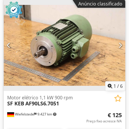
Anúncio classificado
Csdpfxscxup Ie Ab Hjrf -Brake -Dimensões: 340/290/H210
mm -Peso: 21 kg
1
/
6
Motor elétrico 1,1 kW 900 rpm
SF KEB
AF90LS6.7051
€ 125
Wiefelstede
9.427 km
Preço fixo acresce IVA