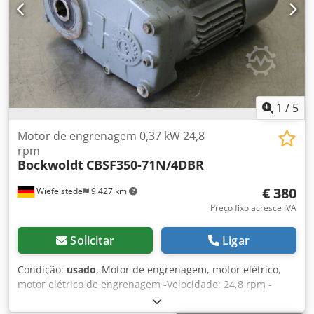
1
/
5
Motor de engrenagem 0,37 kW 24,8
rpm
Bockwoldt
CBSF350-71N/4DBR
€ 380
Wiefelstede
9.427 km
Preço fixo acresce IVA
Solicitar
Ligar
Condição:
usado
, Motor de engrenagem, motor elétrico,
motor elétrico de engrenagem -Velocidade: 24,8 rpm -
Potência: 0.37 kW -Diameter eixo oco: Ø 30 mm -
Construção: eixo oco -Classe de protecção: IP 55