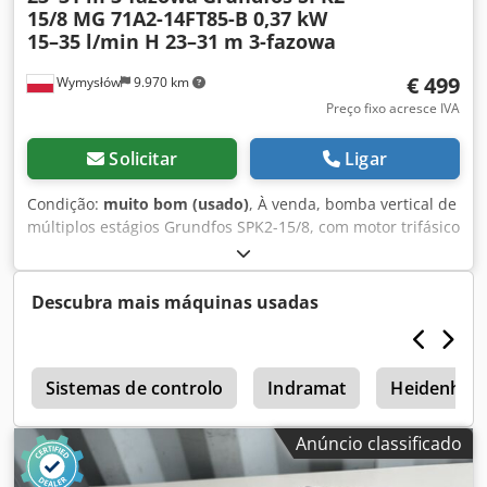
15/8 MG 71A2-14FT85-B 0,37 kW
15–35 l/min H 23–31 m 3-fazowa
€ 499
Wymysłów
9.970 km
Preço fixo acresce IVA
Solicitar
Ligar
Condição:
muito bom (usado)
, À venda, bomba vertical de
múltiplos estágios Grundfos SPK2-15/8, com motor trifásico
Grundfos MG 71A2-14FT85-B, com potência de 0,37 kW. A
bomba está em perfeito estado de funcionamento, foi
testada e está pronta para uso. Projetada para bombear
Descubra mais máquinas usadas
fluidos de refrigeração, emulsões, água de processo e
outros líquidos utilizados em máquinas CNC e instalações
industriais. Apresenta sinais normais de uso. Dados da
m
bomba: Fabricante: Grundfos Modelo: SPK2-15/8 Versão:
Sistemas de controlo
Indramat
Heidenhai
AMA CVUV Vazão: 15–35 l/min Altura de elevação: 23–31 m
Frequência: 50 Hz Dados do motor: Fabricante: Grundfos
Anúncio classificado
Tipo: MG 71A2-14FT85-B Potência: 0,37 kW Alimentação:
3×200–220 V Δ / 346–380 V Y Frequência: 50 Hz Corrente