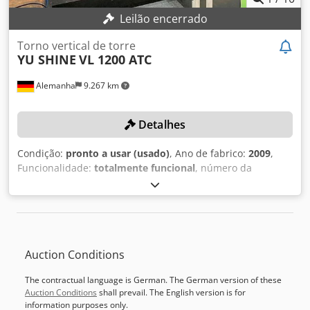
Leilão encerrado
Torno vertical de torre
YU SHINE
VL 1200 ATC
Alemanha
9.267 km
Detalhes
Condição:
pronto a usar (usado)
, Ano de fabrico:
2009
,
Funcionalidade:
totalmente funcional
, número da
máquina/veículo:
YS-2674
, altura de torneamento:
1.250
mm
, peso da peça de trabalho (máx.):
5.000 kg
, diâmetro
de torneamento:
1.600 mm
, diâmetro da placa frontal:
1.250 mm
, modelo de controlador:
Fanuc 0i-TD
, DETALHES
TÉCNICOS Csdpfx Aszb Uy Tjcwoha Diâmetro do prato:
Auction Conditions
1.250 mm Torque máximo no prato: 12.500 Nm Altura de
torneamento: 1.250 mm Diâmetro máximo de
The contractual language is German. The German version of these
torneamento: 1.600 mm Peso máximo da peça: 5.000 kg
Auction Conditions
shall prevail. The English version is for
Velocidade de rotação da mesa: 2 - 300 rpm Curso do eixo
information purposes only.