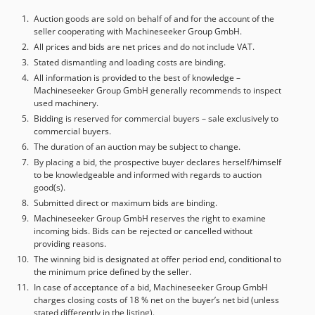
X: 1.475 mm Curso do eixo Z: 900 mm Avanço rápido: 10
m/min Cone do fuso: ISO BT50 Número de posições para
Auction goods are sold on behalf of and for the account of the
seller cooperating with Machineseeker Group GmbH.
ferramentas: 12 DETALHES DA MÁQUINA Comando: Fanuc
0i-TD Potência total: 75 kW Dimensões & Peso Espaço
All prices and bids are net prices and do not include VAT.
necessário: aprox. 4,7 x 5,8 x 5,5 m Peso da máquina:
Stated dismantling and loading costs are binding.
aprox. 32 t EQUIPAMENTO Revólver de troca de ferramenta
All information is provided to the best of knowledge –
Machineseeker Group GmbH generally recommends to inspect
para 12 ferramentas de torneamento com interface BT 50
used machinery.
Nota: Os €5.000 para desmontagem e carregamento
Bidding is reserved for commercial buyers – sale exclusively to
referem-se à preparação para transporte dentro da UE.
commercial buyers.
Preparação para transporte marítimo é possível, custos
The duration of an auction may be subject to change.
sob consulta.
By placing a bid, the prospective buyer declares herself/himself
to be knowledgeable and informed with regards to auction
good(s).
Submitted direct or maximum bids are binding.
Machineseeker Group GmbH reserves the right to examine
incoming bids. Bids can be rejected or cancelled without
providing reasons.
The winning bid is designated at offer period end, conditional to
the minimum price defined by the seller.
In case of acceptance of a bid, Machineseeker Group GmbH
charges closing costs of 18 % net on the buyer’s net bid (unless
stated differently in the listing).