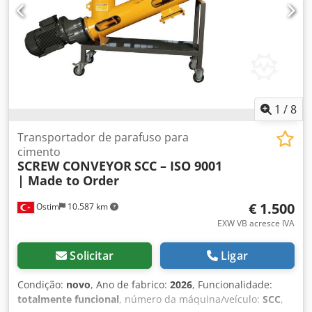
1
/
8
Transportador de parafuso para
cimento
SCREW CONVEYOR
SCC – ISO 9001
| Made to Order
€ 1.500
Ostim
10.587 km
EXW VB acresce IVA
Solicitar
Ligar
Condição:
novo
, Ano de fabrico:
2026
, Funcionalidade:
totalmente funcional
, número da máquina/veículo:
SCC
,