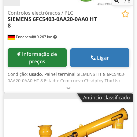
1
/
6
Controlos electrónicos / PLC
SIEMENS
6FC5403-0AA20-0AA0 HT
8
Ennepetal
9.267 km
Informação de
Ligar
preços
Condição:
usado
, Painel terminal SIEMENS HT 8 6FC5403-
0AA20-0AA0 HT 8 Estado: Como novo Chsdpfoy Tbx Usx
Acwja
Anúncio classificado