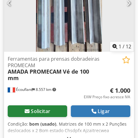
Raio 75 / Raio 80 Por favor, observe: As informações nesta
página foram fornecidas de boa fé, com base no nosso
melhor conhecimento e, sempre que possível, com dados
do fabricante. As informações são apresentadas de boa fé,
mas não podemos garantir a exatidão. Assim, não
constituem representação ou condições contratuais.
Recomendamos a verificação independente de todos os
1
/
12
detalhes importantes.
Ferramentas para prensas dobradeiras
PROMECAM
AMADA PROMECAM
Vé de 100
mm
€ 1.000
Écouflant
8.557 km
EXW Preço fixo acresce IVA
Solicitar
Ligar
Condição:
bom (usado)
, Matrizes de 100 mm x 2 Punções
deslocados x 2 Bom estado Chsdpfx Ajzaitrecwea