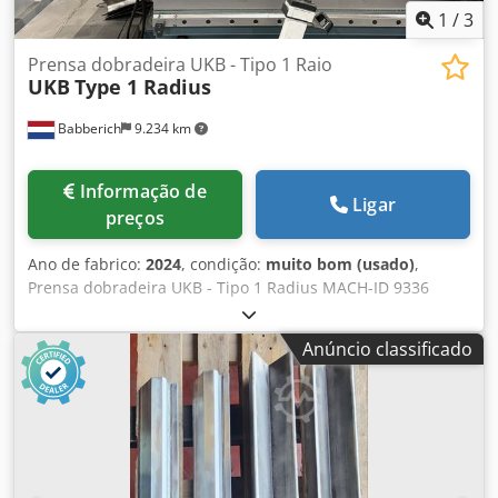
1
/
3
Prensa dobradeira UKB - Tipo 1 Raio
UKB
Type 1 Radius
Babberich
9.234 km
Informação de
Ligar
preços
Ano de fabrico:
2024
, condição:
muito bom (usado)
,
Prensa dobradeira UKB - Tipo 1 Radius MACH-ID 9336
Fabricante: UKB Tipo: Tipo 1 Radius Ano de fabricação:
2024 Csdpfx Asx Sxukjcwjha Ferramentas superiores de
Anúncio classificado
raio segmentadas para máquinas de 1000 e 2000
toneladas Conjuntos completos, segmentados em 835 mm
e 10 segmentos para fabricação de peças de até 8000 mm
Raios: Raio 30 / Raio 31 / Raio 32 / Raio 33 / Raio 35 Raio 36
/ Raio 39 / Raio 40 / Raio 41 / Raio 42 Raio 43 / Raio 45 /
Raio 47 / Raio 48 / Raio 50 Raio 51 / Raio 53 / Raio 55 / Raio
57 / Raio 58 Raio 60 / Raio 62 Raio 70 / Raio 71 / Raio 73 /