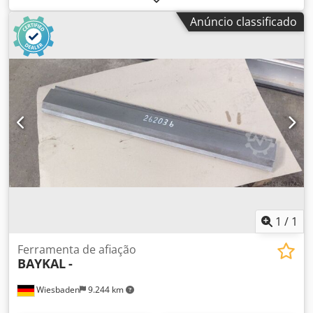
Anúncio classificado
1
/
1
Ferramenta de afiação
BAYKAL
-
Wiesbaden
9.244 km