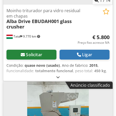
1
/
14
Moinho triturador para vidro residual
em chapas
Alba Drive EBUDAH001
glass
crusher
€ 5.800
Tata
9.770 km
Preço fixo acresce IVA
Solicitar
Ligar
Condição:
quase novo (usado)
, Ano de fabrico:
2015
,
Funcionalidade:
totalmente funcional
, peso total:
450 kg
,
Função da máquina: Os resíduos de vidro gerados durante
a produção podem ser cortados de forma segura e livre de
Anúncio classificado
risco de acidente, sendo coletados nos contentores de
descarga posicionados embaixo – móveis por empilhador.
Dimensões da área de trabalho: Comprimento: 3500 mm
Altura: 1800 mm Largura: 3000 mm Necessidade elétrica:
2,7 kW Tensão de alimentação: 3x400 V Número de fases: 3
Os principais componentes da máquina: - Unidade de