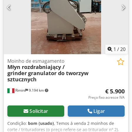
britagem - Mesa de carregamento/basculante - Grade de
proteção passiva contra acidentes - Quadro elétrico com
seccionador principal - Tratamento de ar - Unidade de
controle Se necessitar de mais informações, estamos à
disposição! Ceded Nfb Uspfx Acweha Por favor, entre em
contato através do formulário ou ligue para nós!
1
/
20
Moinho de esmagamento
Młyn rozdrabniający /
grinder
granulator do tworzyw
sztucznych
€ 5.900
Rimini
9.194 km
Preço fixo acresce IVA
Solicitar
Ligar
Condição:
bom (usado)
, Temos à venda 2 moinhos de
corte / trituradores (o preço refere-se ao triturador nº 2).