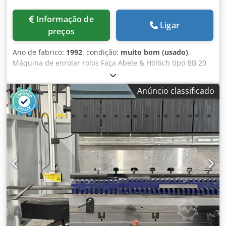
Informação de
Ligar
preços
Ano de fabrico:
1992
, condição:
muito bom (usado)
,
Máquina de enrolar rolos Faça Abele & Höltich tipo BB 20
Codpfx Aog Tcn Iscwsha ANO 1992 diâmetro do rolo 180
mm 5,5,kw 400 Volt necessidade de espaço : W.2400 mm
Anúncio classificado
profundidade 2100 mm altura 1800 mm Documentos
disponíveis