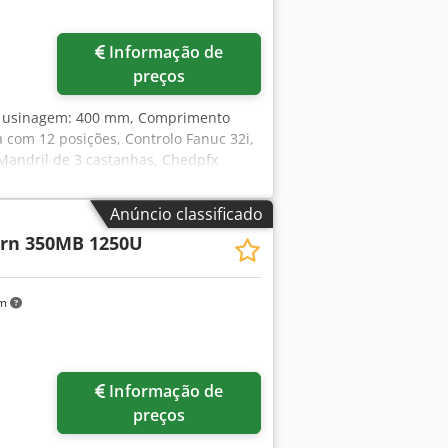
Informação de
preços
e usinagem: 400 mm, Comprimento
 com 12 posições, Controlo Fanuc 32i,
 Mandril de 3 castanhas, Chedpfx
ferramentas, Refrigerante.
Anúncio classificado
urn 350MB 1250U
km
Informação de
preços