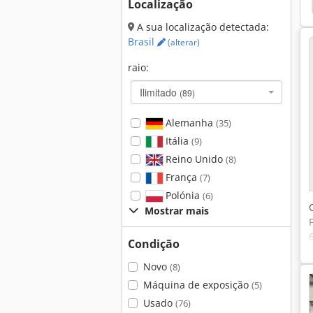
mi Automático
Emco Star
Colchester Bantam
Localização
A sua localização detectada:
Brasil
(alterar)
raio:
Ilimitado
(89)
Alemanha
(35)
Itália
(9)
Reino Unido
(8)
França
(7)
Polónia
(6)
Mostrar mais
Condição
Novo
(8)
Máquina de exposição
(5)
Usado
(76)