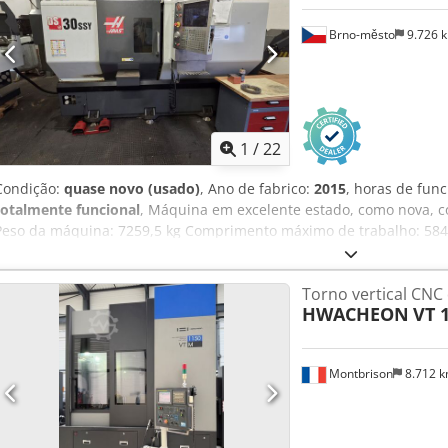
rápido dos eixos X/Z/B (m/min): 30 Avanço rápido do eixo Y (m/min):
Brno-město
9.726 
torreta: 12 Velocidade de rotação de ferramentas motorizadas (rp
A=2163 Peso (kg): 5900 n.º 10 porta-ferramentas para ferramentas 
1
/
22
Condição:
quase novo (usado)
, Ano de fabrico:
2015
, horas de fun
totalmente funcional
, Máquina em excelente estado, como nova, c
Peso da máquina: 7259,5 kg Comprimento máximo de trabalho: 58
406,4 mm Distância entre pontas: 807,7 mm Curso do eixo X: 317,5
Diâmetro do furo do eixo: 88,9 mm Número de posições para ferra
Torno vertical CNC 
Potência do motor principal: 14,0 kW Mandril de 3 garras: 250 mm C
HWACHEON
VT 
50,6 mm Cjdpfx Aszmu Utef Aeha - Ferramentas com acionamento em
alimentador automático de barras - Diâmetro máximo da barra: 7
1520 mm
Montbrison
8.712 