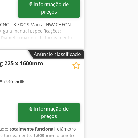
Informação de
preços
al CNC – 3 EIXOS Marca: HWACHEON
+ guia manual Especificações:
 Diâmetro máximo de torneamento:
 610 mm Curso vertical: 950 mm Eixo
1016 mm Velocidade de rotação: 630
Anúncio classificado
ofundidade x altura) com
g 225 x 1600mm
Torreta de 24 ferramentas Codpfx
neamento com acionamento de eixo de
tas Porta-ferramentas de
7.965 km
to Conjunto de castelhas Transportador
 automática
Informação de
preços
dade:
totalmente funcional
, diâmetro
de torneamento:
1.600 mm
, diâmetro