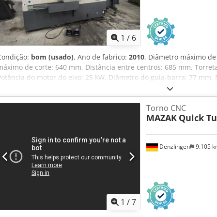
1
/
6
Condição:
bom (usado)
, Ano de fabrico:
2010
, Diâmetro máximo d
máximo de corte: 640 mm, Distância entre centros: 685 mm, Torreta
Potência do motor do eixo: 25 kW, Diâmetro do guia-barra: 77 mm,
Afjzqr N Ao Aea Transportador de aparas, Dispositivo de ajuste de 
Torno CNC
MAZAK
Quick T
Denzlingen
9.105 
1
/
7