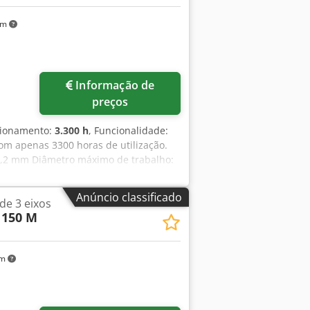
 10 Tipo de torreta: BMT Posições na
km
m): 5000 Dimensões (mm): 3530x1863
motorizadas
Informação de
preços
cionamento:
3.300 h
, Funcionalidade:
om apenas 3300 horas de utilização.
4,2 mm Diâmetro máximo de trabalho:
 mm Curso do eixo Z: 584,0 mm
mentas: 24 Velocidade: 4800 rpm
Anúncio classificado
de 3 eixos
om eixo oposto. Curso do eixo Y: +/-
1150 M
 todas as posições Eixo C Inclui
9 mm - Comprimento máximo da barra:
km