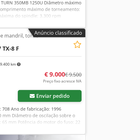
 TURN 350MB 1250U Diâmetro máximo
Comprimento máximo de torneamento:
áxima do spindle: 3.300 rpm
 CNC Mazatrol SmoothG - Castanha de
Luneta CNC - bomba de refrigeração
Anúncio classificado
e mandril, torno
ixos - 2 suportes de ferramentas
 TX-8 F
9.400 km
€ 9.000
€ 9.500
Preço fixo acresce IVA
Enviar pedido
 708 Ano de fabricação: 1996
 mm Diâmetro de oscilação sobre o
 65 mm Potência do motor do fuso: 22
- Volante eletrônico - Interface de
I 40 - Inclui 8 suportes de ferramenta