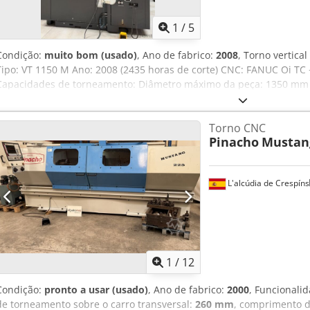
1
/
5
Condição:
muito bom (usado)
, Ano de fabrico:
2008
, Torno vertic
Tipo: VT 1150 M Ano: 2008 (2435 horas de corte) CNC: FANUC Oi TC 
Capacidades de torneamento: Diâmetro máximo da peça: 1350 mm
1150 mm Altura máxima de torneamento: 950 mm Curso horizontal:
C: 360.000 posições Mandril de 3 castelhas hidráulico: Diâmetro: 
Torno CNC
rpm Potência do motor principal: 50/37 kW Dimensões (largura x pr
Pinacho
Mustan
transportador: 2850 x 3943 x 3500 mm Peso: 23,5 T Equipado com: 
Aszpvrxjf Aoha Eixo C com precisão de 0,001° Ferramentas de tor
2,5 kW, 20 a 3000 rpm Refrigeração através do centro das ferramen
L'alcúdia de Crespíns
torneamento: 1 x axial, 1 x radial Porta-ferramentas de torneamen
de cavacos Pistola de refrigeração Suporte para zona de usinagem
1
/
12
Condição:
pronto a usar (usado)
, Ano de fabrico:
2000
, Funcionali
de torneamento sobre o carro transversal:
260 mm
, comprimento 