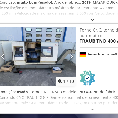
Condição:
muito bom (usado)
, Ano de fabrico:
2019
, MAZAK QUICK
de oscilação: 830 mm Diâmetro máximo de torneamento: 420 mm 
1.250 mm Velocidade máxima de fresagem: 5.000 rpm Velocidade m
Chsdpfxjy Igz Do Af Asa A máquina está equipada com: - Comando
três garras SMW KNCS 400, diâmetro 400 mm - Tool Eye - Eixo C - 
Torno CNC, torno d
reforçada - transportador de cavacos - 8 suportes de ferramentas f
automático
acionados
TRAUB
TND 400 /
Hessisch Lichtenau
1
/
10
Condição:
usado
, Torno CNC TRAUB modelo TND 400 Nr. de fábrica:
Comando CNC TRAUB TX 8 F Diâmetro nominal de torneamento: 400
barramento máx.: 470 mm Diâmetro de passagem do tubo puxador:
kW Consumo total de potência: 35 kW Conexão elétrica: 380 V, 50 Hz 
dados RS 232 - Torre portaferramentas em disco com 12 posições VD