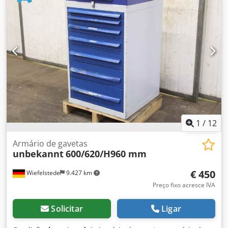
1
/
12
Armário de gavetas
unbekannt
600/620/H960 mm
€ 450
Wiefelstede
9.427 km
Preço fixo acresce IVA
Solicitar
Ligar