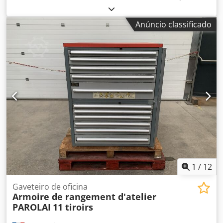
por: Armário com gavetas PT01 Largura: 1120 mm x Altura:
1550 mm x Profundidade: 724 mm (12 x gavetas de 100
Anúncio classificado
mm, 1 x gaveta de 150 mm) POR GAVETA, 12/16/20/24
COMPARTIMENTOS INDIVIDUAIS ARMÁRIO COM GAVETAS
PT02 Largura: 800 mm x Altura: 1000 mm x Profundidade:
724 mm (4 x gavetas de 125 mm, 4 x gavetas de 100 mm)
Crsdpfx Aszl Sh Uoh Tjf POR GAVETA, 12/16
COMPARTIMENTOS INDIVIDUAIS Ambos os armários com
gavetas possuem: 1. Fechadura para as gavetas 2.
Fechadura para os compartimentos individuais
1
/
12
Gaveteiro de oficina
Armoire de rangement d'atelier
PAROLAI
11 tiroirs