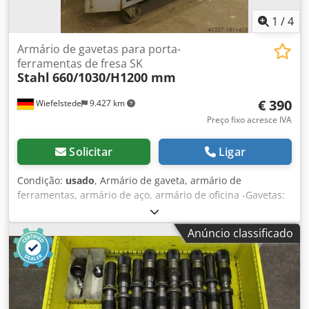
1
/
4
Armário de gavetas para porta-
ferramentas de fresa SK
Stahl
660/1030/H1200 mm
€ 390
Wiefelstede
9.427 km
Preço fixo acresce IVA
Solicitar
Ligar
Condição:
usado
, Armário de gaveta, armário de
ferramentas, armário de aço, armário de oficina -Gavetas:
2 Cjdpfjb Imxvsx Ah Tsrf -Armazém: 1 -Brackets para:
Porta-fresas SK40/SK50 -Dimensões: 660/1030/H1200 mm -
Anúncio classificado
Peso: 190 kg