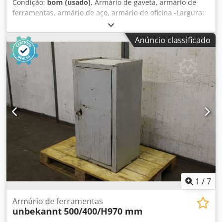
Condição:
bom (usado)
, Armário de gaveta, armário de
ferramentas, armário de aço, armário de oficina -Largura:
450 mm -Depth: 630 mm -Altura: 1035 mm -Dimensões da
gaveta interna: 330 x 630 mm Crsdpfx Aeb A Iukjh Tef -
Anúncio classificado
Altura das gavetas: 260 mm -Peso: 216 kg
1
/
7
Armário de ferramentas
unbekannt
500/400/H970 mm