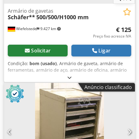
Armário de gavetas
Schäfer**
500/500/H1000 mm
€ 125
Wiefelstede
9.427 km
Preço fixo acresce IVA
Solicitar
Ligar
Condição:
bom (usado)
, Armário de gaveta, armário de
ferramentas, armário de aço, armário de oficina, armário
de gaveta Crsdjud Utiepfx Ah Tof - Armário de ferramentas
Schäfer, armário de gavetas com design robusto -1 gaveta/
Anúncio classificado
2 bordas: Layout/altura ver fotos -Porta do armário: com
fechadura -Quantidade: 1 peça disponível -Dimensões: L x
A x P 500/500/1000 mm -Peso: 29 kg