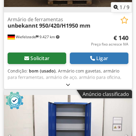
1
/
9
Armário de ferramentas
unbekannt
950/420/H1950 mm
€ 140
Wiefelstede
9.427 km
Preço fixo acresce IVA
Solicitar
Ligar
Condição:
bom (usado)
, Armário com gavetas, armário
para ferramentas, armário de aço, armário para oficina,
cacifo de aço -Armário para ferramentas: armário de aço, 2
portas, construção robusta -Largura: 950 mm -
Anúncio classificado
Profundidade: 420 mm Crsdpfx Aszrfh Ueh Tsf -Altura:
1950 mm -Prateleiras: 9 unidades, mas apenas 2 suportes
de prateleira -Porta: com fechadura, sem chave -Peso: 67
kg