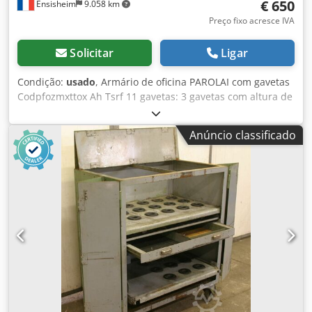
€ 650
Ensisheim
9.058 km
Preço fixo acresce IVA
Solicitar
Ligar
Condição:
usado
, Armário de oficina PAROLAI com gavetas
Codpfozmxttox Ah Tsrf 11 gavetas: 3 gavetas com altura de
40 mm 6 gavetas com altura de 60 mm 1 gaveta com altura
de 150 mm 1 gaveta com altura de 90 mm Dimensões (C x
Anúncio classificado
L x A): 910 x 720 x 1110 mm Peso: aprox. 150 kg