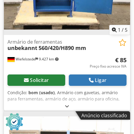
1
/
5
Armário de ferramentas
unbekannt
560/420/H890 mm
€ 85
Wiefelstede
9.427 km
Preço fixo acresce IVA
Solicitar
Ligar
Condição:
bom (usado)
, Armário com gavetas, armário
para ferramentas, armário de aço, armário para oficina,
cacifo de aço Credex Hgfgjpfx Ah Tof -Armário para
ferramentas: armário de aço de 2 portas, construção
Anúncio classificado
robusta com 1 prateleira -Largura: 560 mm -Profundidade:
420 mm -Altura: 890 mm -Prateleiras: distribuição/altura,
consultar as fotos -Porta: com fechadura, sem tranca -