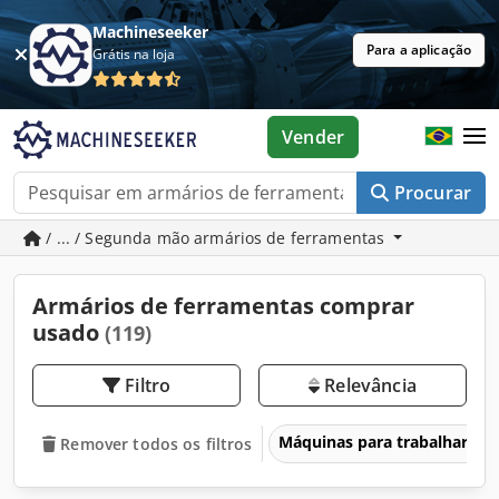
Machineseeker
Para a aplicação
Grátis na loja
Vender
Procurar
/ ... / Segunda mão armários de ferramentas
Armários de ferramentas comprar
usado
(119)
Filtro
Relevância
Máquinas para trabalhar me
Remover todos os filtros