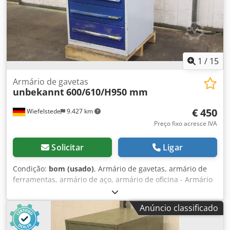
1
/
15
Armário de gavetas
unbekannt
600/610/H950 mm
€ 450
Wiefelstede
9.427 km
Preço fixo acresce IVA
Solicitar
Ligar
Condição:
bom (usado)
, Armário de gavetas, armário de
ferramentas, armário de aço, armário de oficina - Armário
de ferramentas: armário com gavetas, construção robusta
Cjdorcnmajpfx Ah Tjrf - 7 gavetas: divisão/altura ver fotos,
Anúncio classificado
bandeja superior basculante - trancável: sem chave -
Quantidade: 2 armários disponíveis - Preço: por unidade -