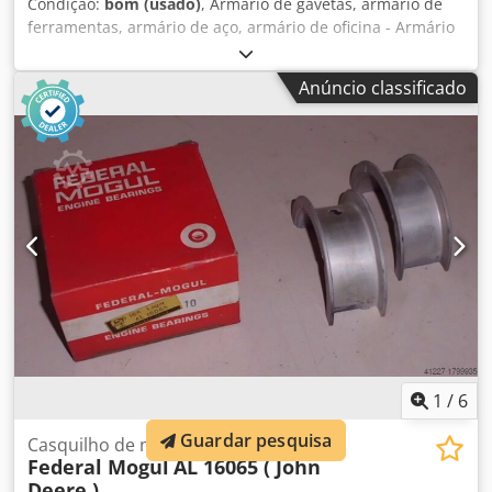
Condição:
bom (usado)
, Armário de gavetas, armário de
ferramentas, armário de aço, armário de oficina - Armário
de ferramentas: armário com gavetas, construção robusta
- 7 gavetas: divisão/altura ver fotos, tampo superior
Anúncio classificado
rebatível - Trancável: sem chave Cjdpjrb E Hiefx Ah Terf -
Dimensões: LxPxA 600/620/H960 mm - Peso: 105 kg
1
/
6
Guardar pesquisa
Casquilho de mancal tipo meia concha
Federal Mogul
AL 16065 ( John
Deere )