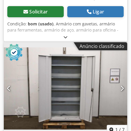
Solicitar
Ligar
Condição:
bom (usado)
, Armário com gavetas, armário
para ferramentas, armário de aço, armário para oficina -
Armário para ferramentas. Armário com gavetas,
construção robusta - 6 gavetas: veja as fotos para
Anúncio classificado
disposição/altura - Com fechadura: sem chave -
Dimensões: 630/750/A930 mm Csdpfxowrrl Nj Ah Tjrf -
Peso: 88 kg
1
/
7