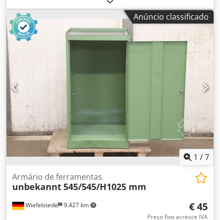
ferramentas: armário de aço com 2 portas de folha dupla,
Anúncio classificado
construção robusta com 8 gavetas - Largura: 1800 mm -
Profundidade: 710 mm - Altura: 2060 mm -
Gavetas/prateleiras: distribuição/alturas conforme fotos -
Peso: 565 kg
1
/
7
Armário de ferramentas
unbekannt
545/545/H1025 mm
€ 45
Wiefelstede
9.427 km
Preço fixo acresce IVA