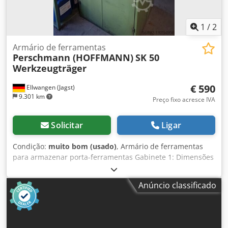
1
/
2
Armário de ferramentas
Perschmann (HOFFMANN)
SK 50
Werkzeugträger
€ 590
Ellwangen (Jagst)
9.301 km
Preço fixo acresce IVA
Solicitar
Ligar
Condição:
muito bom (usado)
, Armário de ferramentas
para armazenar porta-ferramentas Gabinete 1: Dimensões
(CxLxA): 100x60x200 cm Espaço para 24 porta-ferramentas
SK 50 (DIN 69871 ou DIN 2080) Os porta-ferramentas
Anúncio classificado
mostrados estão incluídos Preço 590€ Crodpevptwpsfx Ah
Tef