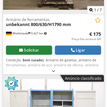
1
/
7
Armário de ferramentas
unbekannt
800/630/H1790 mm
€ 175
Wiefelstede
9.427 km
Preço fixo acresce IVA
Solicitar
Ligar
Condição:
bom (usado)
, Armário de gavetas, armário de
ferramentas, armário de aço, armário de oficina, vestiário
de aço Credpfx Ahey R Nmzj Tof - Armário de ferramentas:
armário de aço com duas portas, construção robusta -
Anúncio classificado
Largura: 800 mm - Profundidade: 630 mm - Altura: 1790
mm - Prateleiras: distribuição/altura conforme fotos - Peso:
100 kg