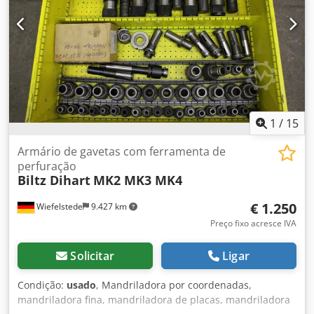
1
/
15
Armário de gavetas com ferramenta de
perfuração
Biltz Dihart
MK2 MK3 MK4
€ 1.250
Wiefelstede
9.427 km
Preço fixo acresce IVA
Solicitar
Ligar
Condição:
usado
, Mandriladora por coordenadas,
mandriladora fina, mandriladora de placas, mandriladora