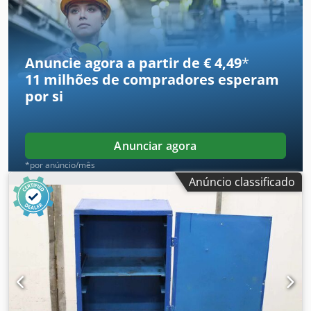
Ahex D Uq No Terf -Peso: 78 kg
Anuncie agora a partir de € 4,49
*
11 milhões de compradores
esperam
por si
Anunciar agora
*por anúncio/mês
Anúncio classificado