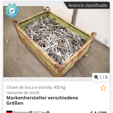
Anúncio classificado
1
/
8
Chave de boca e estrela, 400 kg
restante de stock
Markenhersteller
verschiedene
Größen
Wiefelstede
9.427 km