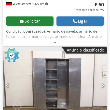
€ 60
Wiefelstede
9.427 km
Preço fixo acresce IVA
Solicitar
Ligar
Condição:
bom (usado)
, Armário de gaveta, armário de
ferramentas, armário de aço, armário de oficina - Armário
de ferramentas: armário de aço com gaveta e prateleira
intermediária -Largura: 500 mm -profundidade: 400 mm -
Anúncio classificado
Altura: 970 mm - Porta: trancável, sem fechadura Credpfx
Aog U Nbmeh Tof -Peso: 36 kg