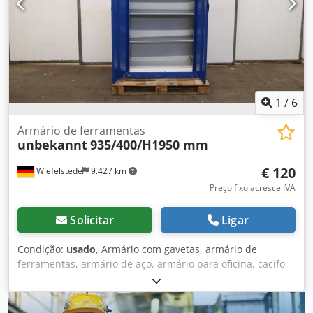
1
/
6
Armário de ferramentas
unbekannt
935/400/H1950 mm
€ 120
Wiefelstede
9.427 km
Preço fixo acresce IVA
Solicitar
Ligar
Condição:
usado
, Armário com gavetas, armário de
ferramentas, armário de aço, armário para oficina, cacifo
de aço -Armário de ferramentas: armário de aço com 4
prateleiras -Largura: 935 mm -Profundidade: 400 mm -
Altura: 1950 mm -Porta: com fechadura, sem trinco Csdpfx