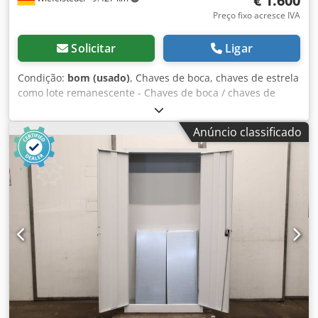
€ 1.600
Preço fixo acresce IVA
Solicitar
Ligar
Condição:
bom (usado)
, Chaves de boca, chaves de estrela
como lote remanescente - Chaves de boca / chaves de
estrela: vários tamanhos, com caixa de transporte Csdpfsx
Swarsx Ah Tjrf - Peso das ferramentas: aprox. 400 kg -
Anúncio classificado
Fabricante: várias marcas renomadas, ver fotos -
Venda/preço: apenas como lote completo - Caixa de
transporte: 1200/810/A350 mm - Peso total: 466 kg