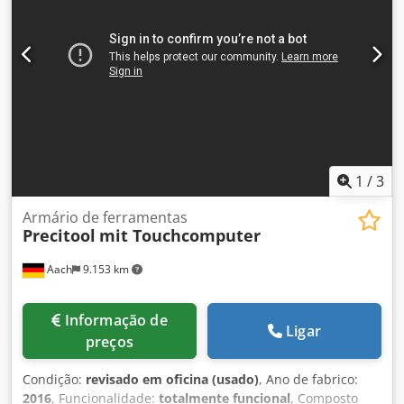
1
/
3
Armário de ferramentas
Precitool
mit Touchcomputer
Aach
9.153 km
Informação de
Ligar
preços
Condição:
revisado em oficina (usado)
, Ano de fabrico:
2016
, Funcionalidade:
totalmente funcional
, Composto