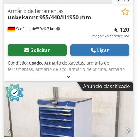
Armário de ferramentas
unbekannt
955/440/H1950 mm
€ 120
Wiefelstede
9.427 km
Preço fixo acresce IVA
Solicitar
Ligar
Condição:
usado
, Armário de gavetas, armário de
ferramentas, armário de aço, armário de oficina, armário
de aço tipo vestiário - Armário de ferramentas: armário de
aço com 4 prateleiras - Largura: 955 mm - Profundidade:
Anúncio classificado
440 mm - Altura: 1950 mm Csdpfx Aex D Tllsh Torf - Porta:
trancável, sem chave - Peso: 66 kg