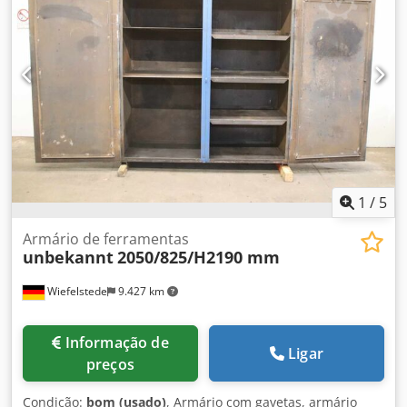
Peso: 47 kg
1
/
5
Armário de ferramentas
unbekannt
2050/825/H2190 mm
Wiefelstede
9.427 km
Informação de
Ligar
preços
Condição:
bom (usado)
, Armário com gavetas, armário