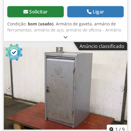
Solicitar
Ligar
Condição:
bom (usado)
, Armário de gaveta, armário de
ferramentas, armário de aço, armário de oficina - Armário
de ferramentas: armário de aço -Largura: 545 mm -
Profundidade: 545 mm Cedpfxjv U Nc Es Ah Tjrf -Altura:
Anúncio classificado
1025 mm -Porta: com fechadura, sem fechadura -Peso: 23
kg
1
/
9