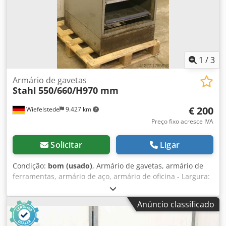
1
/
3
Armário de gavetas
Stahl
550/660/H970 mm
€ 200
Wiefelstede
9.427 km
Preço fixo acresce IVA
Solicitar
Ligar
Condição:
bom (usado)
, Armário de gavetas, armário de
ferramentas, armário de aço, armário de oficina - Largura:
550 mm Csdjb A H Dwopfx Ah Torf - Profundidade: 660 mm
- Altura: 970 mm - Dimensões internas das gavetas: 440 x
Anúncio classificado
590 mm - Alturas das gavetas: 4 x 90/2 x 180 mm - Peso: 80
kg