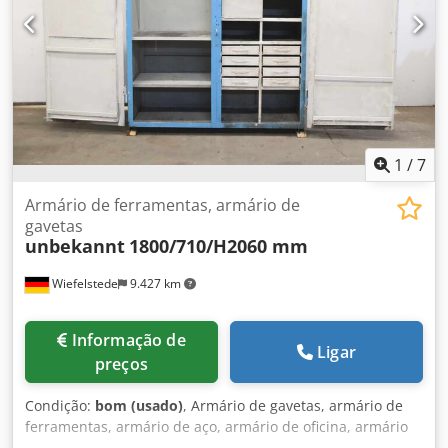
1
/
7
Armário de ferramentas, armário de
gavetas
unbekannt
1800/710/H2060 mm
Wiefelstede
9.427 km
Informação de
Ligar
preços
Condição:
bom (usado)
, Armário de gavetas, armário de
ferramentas, armário de aço, armário de oficina, armário
de aço tipo vestiário Cjdpfx Ahox Hf Nkj Terf - Armário de