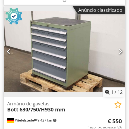
de bancada, mandriladora, fresadora, perfuradora em
linha, cabeça de multibrocas, broca, ferramenta de
Anúncio classificado
furação, alargadores, mandris de rosca de troca rápida -
Gama extensiva de ferramentas: para
furação/restauração/corte de roscas -Conteúdo: ver fotos
Cedpfx Ajfngw Uoh Torf -Caixa-ferramenta: 7 gavetas -
Dimensões: 720/720/H1000 mm -Peso: 454 kg
1
/
12
Armário de gavetas
Bott
630/750/H930 mm
€ 550
Wiefelstede
9.427 km
Preço fixo acresce IVA