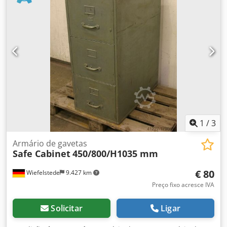
Dimensões (LxPxA): 600/610 x 950 mm - Peso: 104
kg/unidade
1
/
3
Armário de gavetas
Safe Cabinet
450/800/H1035 mm
€ 80
Wiefelstede
9.427 km
Preço fixo acresce IVA
Solicitar
Ligar