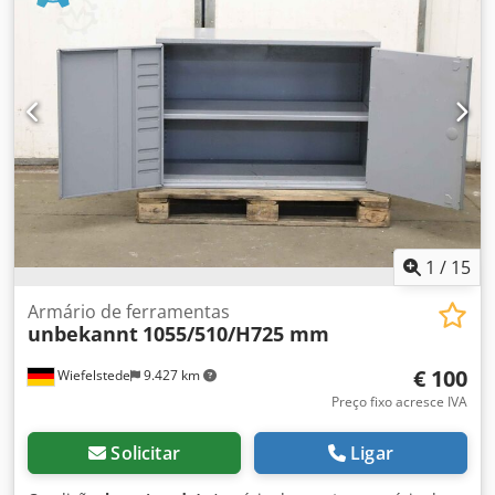
1
/
15
Armário de ferramentas
unbekannt
1055/510/H725 mm
€ 100
Wiefelstede
9.427 km
Preço fixo acresce IVA
Solicitar
Ligar