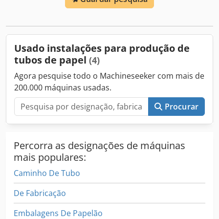
de tubos de papel de 25 camadas com diâmetro interno de
Ø 38 a Ø 250 milímetros. 3 anos de garantia. Dwodpfx
Aoyvgcvschea
Usado instalações para produção de
tubos de papel
(4)
Agora pesquise todo o Machineseeker com mais de
200.000 máquinas usadas.
Procurar
Percorra as designações de máquinas
mais populares:
Caminho De Tubo
De Fabricação
Embalagens De Papelão