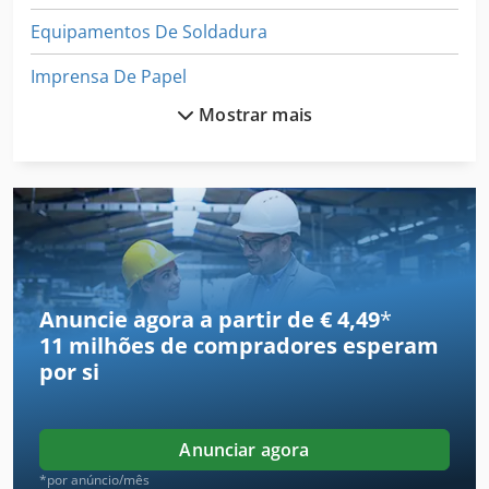
Equipamentos De Soldadura
Imprensa De Papel
Mostrar mais
Impressora De Produção
Instalação De Manufactura
Instalações De Funcionamento
Linha De Produção
Maquina De Curvar Tubos
Anuncie agora a partir de € 4,49
*
11 milhões de compradores
esperam
Máquina De Corte De Tubo
por si
Máquina De Desenho De Tubulação
Máquina De Fabricação De
Anunciar agora
Máquina De Processamento De Tubos
*por anúncio/mês