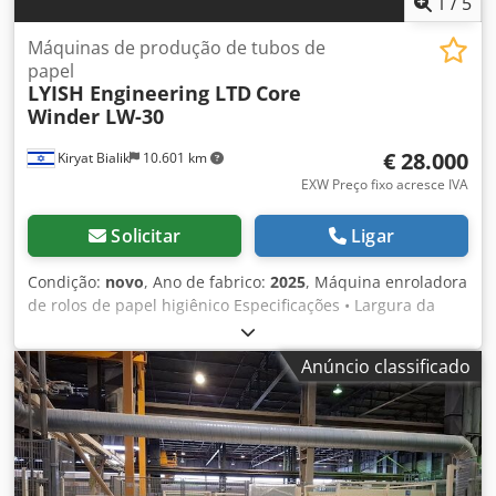
1
/
5
Máquinas de produção de tubos de
papel
LYISH Engineering LTD
Core
Winder LW-30
€ 28.000
Kiryat Bialik
10.601 km
EXW Preço fixo acresce IVA
Solicitar
Ligar
Condição:
novo
, Ano de fabrico:
2025
, Máquina enroladora
de rolos de papel higiênico Especificações • Largura da
bobina de papelão: 60 - 76 mm • Velocidade de produção:
35 - 40 m/min • Diâmetro do rolo: 40 mm - 80 mm •
Anúncio classificado
Número de folhas: 2, 3 e 4 folhas (opcional) • Comprimento
de corte: 600-2900 mm Características Dwedpfoit N Rvsx
Achea • Operação com cola quente ou fria. • Mandris
intercambiáveis (para diferentes tamanhos de rolo) • Corte
por compressão por duas ou três cortadoras circulares
com movimento sincronizado. • Velocidade variável –