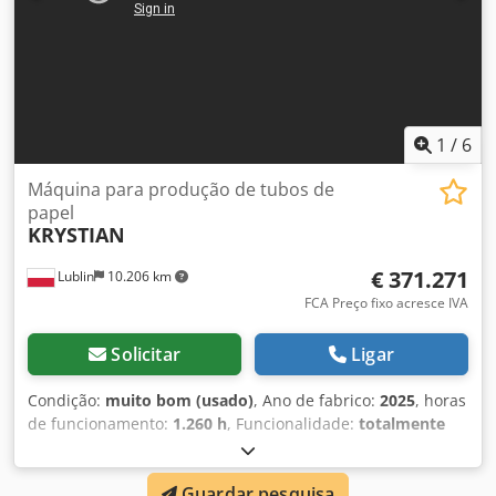
1
/
6
Máquina para produção de tubos de
papel
KRYSTIAN
€ 371.271
Lublin
10.206 km
FCA Preço fixo acresce IVA
Solicitar
Ligar
Condição:
muito bom (usado)
, Ano de fabrico:
2025
, horas
de funcionamento:
1.260 h
, Funcionalidade:
totalmente
funcional
, número da máquina/veículo:
548
, diâmetro
interno:
38 mm
, comprimento de corte (máx.):
4.000 mm
,
Guardar pesquisa
A máquina de fabricação de tubos é destinada à produção