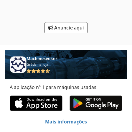
Máquina De Tubo
Máquinas De Curvar Tubos
Anuncie aqui
Papel De Impressão
Produção De Materiais De Construção
Toalha De Papel
Machineseeker
Grátis na loja
Tubo De Sucção
Tubos De Aço
A aplicação nº 1 para máquinas usadas!
Tubos De Groove De Enrolamento
Tubos De Latão
Tubos De Vácuo
Mais informações
Tubulação De Dobra