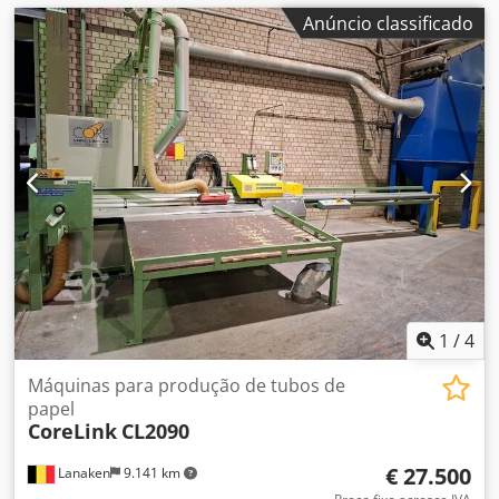
Anúncio classificado
1
/
4
Máquinas para produção de tubos de
papel
CoreLink
CL2090
€ 27.500
Lanaken
9.141 km