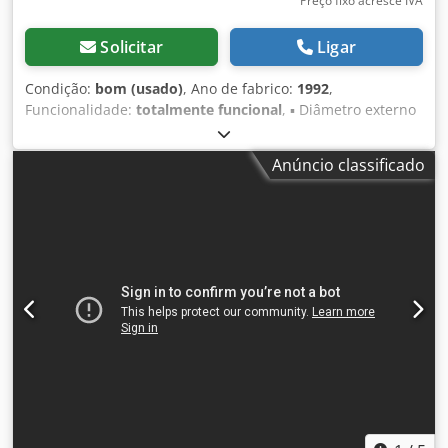
Preço fixo acresce IVA
Solicitar
Ligar
Condição:
bom (usado)
, Ano de fabrico:
1992
,
Funcionalidade:
totalmente funcional
, ▪ Diâmetro externo
do núcleo: máx. 250 mm ▪ Diâmetro interno do núcleo:
máx. 200 mm ▪ Comprimento do núcleo (entrada): máx.
Anúncio classificado
5000 mm ▪ Comprimento de corte: 100 – 2500 mm Djdpfjy
Tk Sqex Achewa Instalação completa de corte de núcleos,
incluindo unidade de coleta de pó.