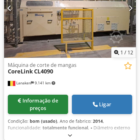
eletrônica (trifásica)
1
/
12
Máquina de corte de mangas
CoreLink
CL4090
Lanaken
9.141 km
Informação de
Ligar
preços
Condição:
bom (usado)
, Ano de fabrico:
2014
,
Funcionalidade:
totalmente funcional
, ▪ Diâmetro externo
do tubo: 70 – 174,6mm ▪ Diâmetro interno do tubo: 60 -