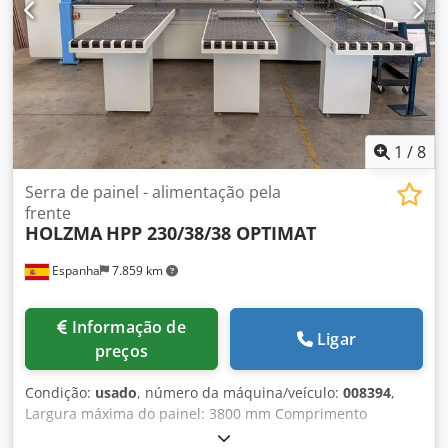
(2.000 x 510 mm): 4 Sistema de extração de pó Bocal
inferior: 200 mm Bocal superior de extração de pó: 75 mm
DETALHES DA MÁQUINA Cjdpozqcrzjfx Afpeha Tensão: 400
V / 50 Hz / 3 fases EQUIPAMENTO - GVision XP - Carro da
serra sem escovas
1
/
8
Serra de painel - alimentação pela
frente
HOLZMA
HPP 230/38/38 OPTIMAT
Espanha
7.859 km
Informação de
Ligar
preços
Condição:
usado
, número da máquina/veículo:
008394
,
Largura máxima do painel: 3800 mm Comprimento
máximo do painel: 3800 mm Avanço máximo da lâmina