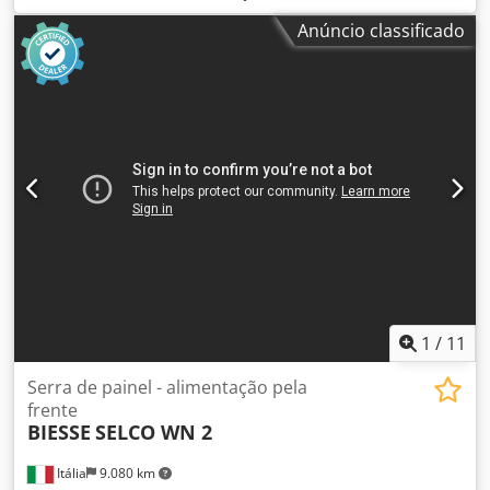
principal da placa: 75 mm Número de pinças: 8 Chsdpjw
Anúncio classificado
Iddhjfx Afpja
1
/
11
Serra de painel - alimentação pela
frente
BIESSE
SELCO WN 2
Itália
9.080 km