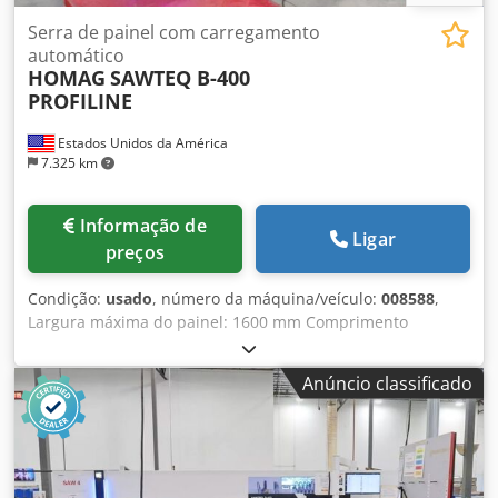
Serra de painel com carregamento
automático
HOMAG
SAWTEQ B-400
PROFILINE
Estados Unidos da América
7.325 km
Informação de
Ligar
preços
Condição:
usado
, número da máquina/veículo:
008588
,
Largura máxima do painel: 1600 mm Comprimento
máximo do painel: 3700 mm Altura máxima da lâmina
principal: 125 mm Número de pinças de fixação: 9
Anúncio classificado
Codpfxey In Avs Afpsha Sistema de carregamento para
peças finas: sim