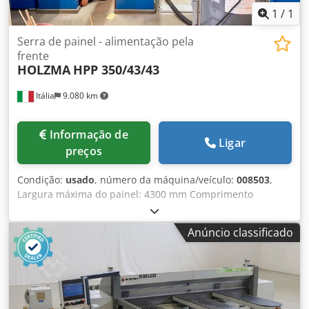
1
/
1
Serra de painel - alimentação pela
frente
HOLZMA
HPP 350/43/43
Itália
9.080 km
Informação de
Ligar
preços
Condição:
usado
, número da máquina/veículo:
008503
,
Largura máxima do painel: 4300 mm Comprimento
máximo do painel: 4300 mm Chjdpfx Asy Hcd Ejfpoa
Avanço máximo da lâmina principal: 80 mm Número de
Anúncio classificado
pinças de fixação: 8