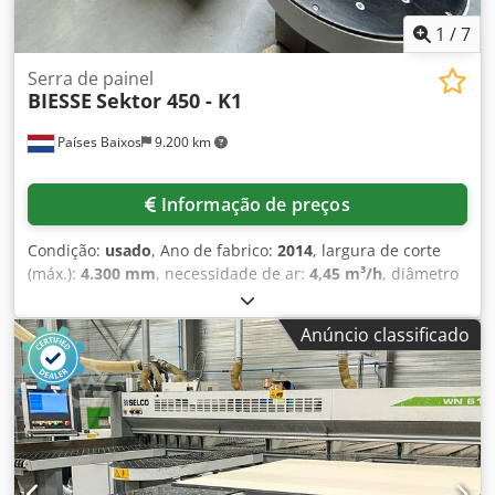
1
/
7
Serra de painel
BIESSE
Sektor 450 - K1
Países Baixos
9.200 km
Informação de preços
Condição:
usado
, Ano de fabrico:
2014
, largura de corte
(máx.):
4.300 mm
, necessidade de ar:
4,45 m³/h
, diâmetro
de corte:
75 mm
, DETALHES TÉCNICOS Comprimento útil
de corte: 4.400 mm Comprimento do carro de corte: 4.300
Anúncio classificado
mm Altura de trabalho: 890 mm Altura de corte: 80 mm
Altura de corte da serra principal: 80 mm Abertura das
garras: 75 mm Fechamento das garras: 1 mm Número de
garras: 5 unidades Posições de fixação: 68 – 368 – 1.168 –
2.168 – 3.168 – 4.168 mm Espessura mínima do pacote
para o carro de corte lateral: 12 mm Tecnologia da serra
Motor da serra principal: 13,2 kW / 50 Hz Motor da serra