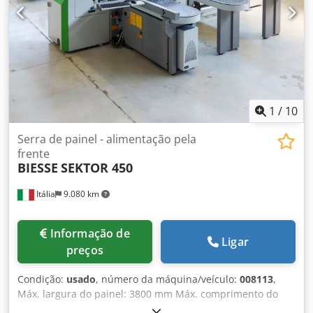
1
/
10
Serra de painel - alimentação pela
frente
BIESSE
SEKTOR 450
Itália
9.080 km
Informação de
Ligar
preços
Condição:
usado
, número da máquina/veículo:
008113
,
Máx. largura do painel: 3800 mm Máx. comprimento do
painel: 3800 mm Máx. comprimento da lâmina de serra