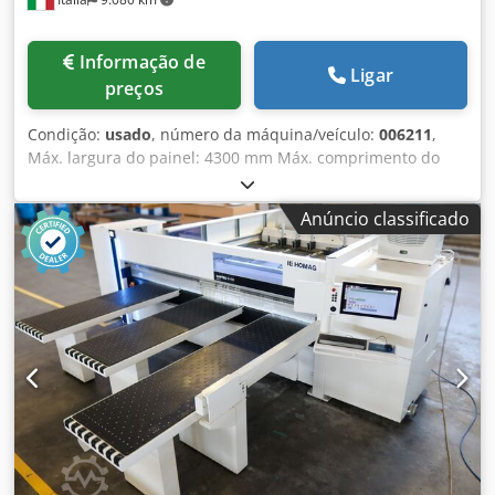
Informação de
Ligar
preços
Condição:
usado
, número da máquina/veículo:
006211
,
Máx. largura do painel: 4300 mm Máx. comprimento do
painel: 2200 mm Máx. comprimento da lâmina de serra
principal da placa: 135 mm Número de pinças: 10
Anúncio classificado
Csdpfoiwbfusx Afpeha segundo dispositivo de fixação
flexível: sim estação rotativa: sim