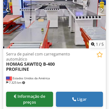
1
/
5
Serra de painel com carregamento
automático
HOMAG
SAWTEQ B-400
PROFILINE
Estados Unidos da América
7.325 km
Informação de
Ligar
preços