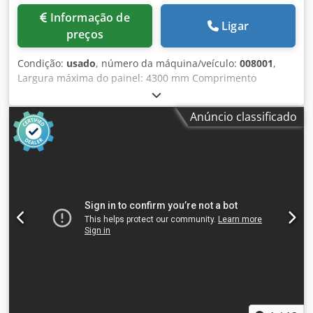
Informação de
Ligar
preços
Condição:
usado
, número da máquina/veículo:
008001
,
Largura máxima do painel: 4300 mm Comprimento
máximo do painel: 4300 mm Comprimento máximo da
lâmina da serra principal: 125 mm Cedpfxewuz Tbj Afpeha
Anúncio classificado
Número de pinças: 8