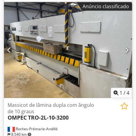
principal: 55 mm Chsdpoygtbtjfx Afpsa Número de pinças
Anúncio classificado
de aperto: 4
1
/
4
Massicot de lâmina dupla com ângulo
de 10 graus
OMPEC
TRO-2L-10-3200
Roches-Prémarie-Andillé
8.540 km