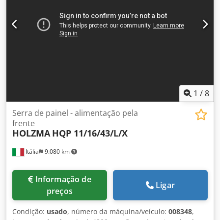
1
/
8
Serra de painel - alimentação pela
frente
HOLZMA
HQP 11/16/43/L/X
Itália
9.080 km
Informação de
Ligar
preços
Condição:
usado
, número da máquina/veículo:
008348
,