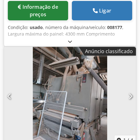
Informação de
Ligar
preços
Condição:
usado
, número da máquina/veículo:
008177
,
Largura máxima do painel: 4300 mm Comprimento
máximo do painel: 4300 mm Máxima projeção da lâmina
principal: 125 mm Número de pinças de fixação: 7
Anúncio classificado
Chsdpfox A Tamsx Afpea