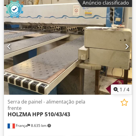
Anúncio classificado
mandíbulas de fixação: 10
1
/
4
Serra de painel - alimentação pela
frente
HOLZMA
HPP 510/43/43
França
8.635 km