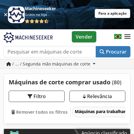
Machineseeker
Para a aplicação
Grátis na loja
Vender
Procurar
/ ... / Segunda mão máquinas de corte
Máquinas de corte comprar usado
(80)
Filtro
Relevância
Máquinas para trabalhar ma
Remover todos os filtros
Anúncio classificado