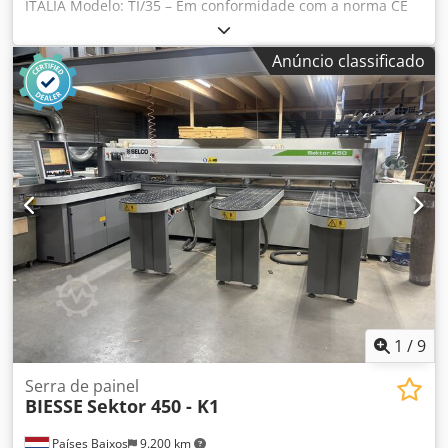
ITÁLIA Modelo: TI/35 – Em conformidade com a norma CE
Máquina profissional de corte transversal para madeira,
alumínio, PVC, plásticos, etc. – Em conformidade com a
Anúncio classificado
norma CE Dados técnicos Diâmetro da lâmina: 350 mm,
furo de 30 mm Potência do motor trifásico: 3 CV Mesa
giratória: +/- 45 graus Cjdpfx Ajzp E Uiefpjha Altura de
corte: 120 mm Diâmetro da saída de aspiração: 70 mm
Guia de referência lateral Dimensões gerais: 700 x 600 x
600 mm (altura) Peso: 40 kg
1
/
9
Serra de painel
BIESSE
Sektor 450 - K1
Países Baixos
9.200 km