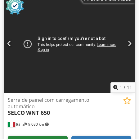
1
/
11
Serra de painel com carregamento
automático
SELCO
WNT 650
Itália
9.080 km