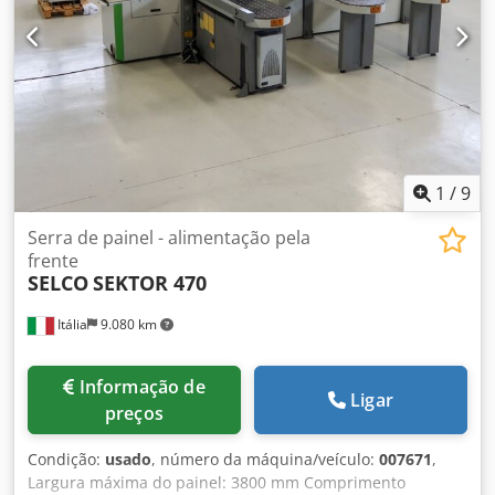
1
/
9
Serra de painel - alimentação pela
frente
SELCO
SEKTOR 470
Itália
9.080 km
Informação de
Ligar
preços
Condição:
usado
, número da máquina/veículo:
007671
,
Largura máxima do painel: 3800 mm Comprimento