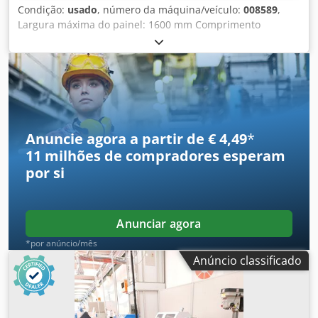
Condição:
usado
, número da máquina/veículo:
008589
,
Largura máxima do painel: 1600 mm Comprimento
máximo do painel: 3700 mm Chjdpfxsy In Ape Afpoa
Projeção máxima da lâmina principal: 125 mm Número de
pinças: 9 Sistema de carregamento para peças finas: sim
Anuncie agora a partir de € 4,49
*
11 milhões de compradores
esperam
por si
Anunciar agora
*por anúncio/mês
Anúncio classificado