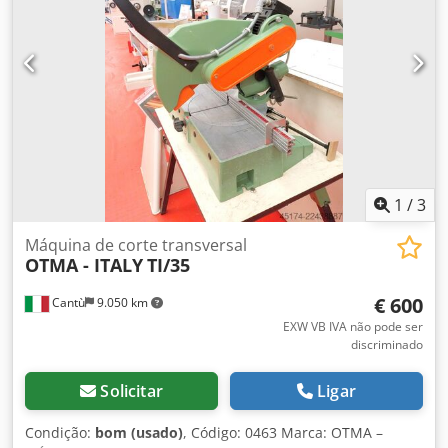
1
/
3
Máquina de corte transversal
OTMA - ITALY
TI/35
€ 600
Cantù
9.050 km
EXW VB IVA não pode ser
discriminado
Solicitar
Ligar
Condição:
bom (usado)
, Código: 0463 Marca: OTMA –