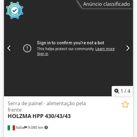
Anúncio classificado
Asvrrldefpjha Sistema de carregamento para os magros:
sim
1
/
4
Serra de painel - alimentação pela
frente
HOLZMA
HPP 430/43/43
Itália
9.080 km