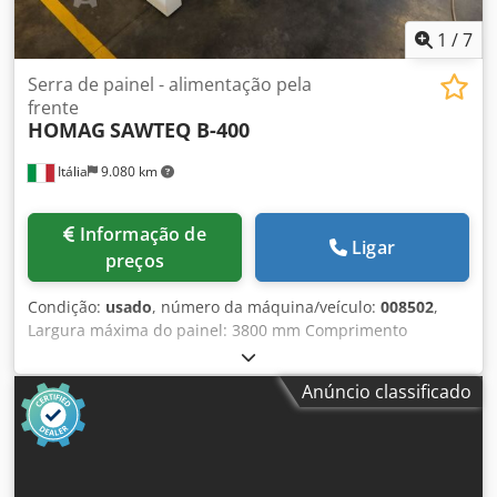
1
/
7
Serra de painel - alimentação pela
frente
HOMAG
SAWTEQ B-400
Itália
9.080 km
Informação de
Ligar
preços
Condição:
usado
, número da máquina/veículo:
008502
,
Largura máxima do painel: 3800 mm Comprimento
máximo do painel: 3800 mm Avanço máximo da lâmina
principal: 115 mm Número de pinças de fixação: 11 Csdpey
Anúncio classificado
Edp Hjfx Afpeha