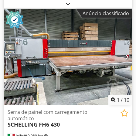
máximo do painel: 3800 mm Número de pinças: 7
Chodpfxswuufde Afpea
Anúncio classificado
1
/
10
Serra de painel com carregamento
automático
SCHELLING
FH6 430
Itália
9.080 km