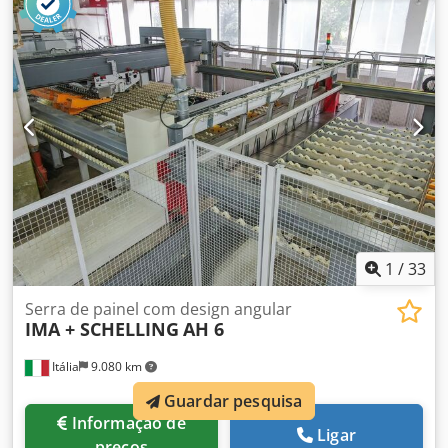
1
/
33
Serra de painel com design angular
IMA + SCHELLING
AH 6
Itália
9.080 km
Guardar pesquisa
Informação de
Ligar
preços