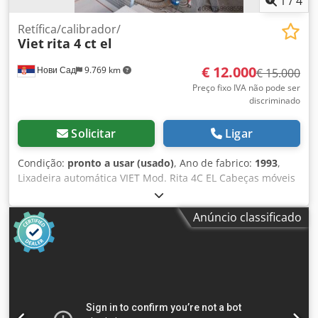
1
/
4
Retífica/calibrador/
Viet
rita 4 ct el
€ 12.000
Нови Сад
9.769 km
€ 15.000
Preço fixo IVA não pode ser
discriminado
Solicitar
Ligar
Condição:
pronto a usar (usado)
, Ano de fabrico:
1993
,
Lixadeira automática VIET Mod. Rita 4C EL Cabeças móveis
de plano fixo Largura de trabalho 1350 mm Altura de
trabalho 4 - 160mm N.º 03 depressores do exaustor
Anúncio classificado
diâmetro 150 mm Velocidade de alimentação da correia 6 -
20 com inversor de 3 kw Escova de limpeza de alcatifa com
diâmetro de 120 mm Composição: 1ª unidade de
polimento transversal mod. TET 60 almofada electrónica 60
sectores Fita lamelar 6150 x 140 mm O nosso abrasivo
8350 x 170 mm Velocidade 5,6 - 26,2m/s Inversor kw 15
Três exaustores de 140 mm de diâmetro 2º rolo de lixagem