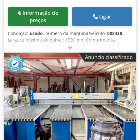
Informação de
Ligar
preços
Condição:
usado
, número da máquina/veículo:
008438
,
Largura máxima do painel: 4500 mm Comprimento
máximo do painel: 4500 mm Projeção máxima da lâmina
principal: 50 mm Número de pinças de fixação: 8
Anúncio classificado
Chedsyngy Sjpfx Afpoa