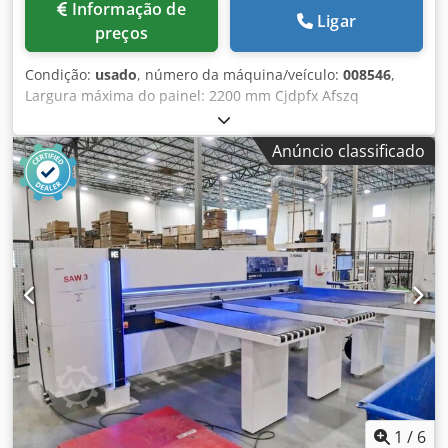
Informação de
Ligar
preços
Condição:
usado
, número da máquina/veículo:
008546
,
Largura máxima do painel: 2200 mm Cjdpfx Afszq
Uraopjha Comprimento máximo do painel: 3800 mm
Diâmetro máximo da lâmina principal da serra circular:
Anúncio classificado
123 mm Número de grampos de fixação: 7
1
/
6