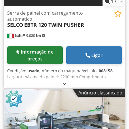
1
/
13
Serra de painel com carregamento
automático
SELCO
EBTR 120 TWIN PUSHER
Itália
9.080 km
Informação de
Ligar
preços
Condição:
usado
, número da máquina/veículo:
008158
,
Largura máxima do painel: 2200 mm Comprimento
máximo do painel: 4300 mm Diâmetro máximo da serra
principal: 120 mm Número de grampos de fixação: 9
Anúncio classificado
segundo dispositivo de aperto flexível: sim Chodjy Nku
Dopfx Afpoa estação rotativa: sim sistema de
carregamento para as lâminas: sim