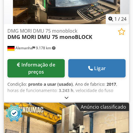
1
/
24
DMG MORI DMU 75 monoblock
DMG MORI
DMU 75 monoBLOCK
Alemanha
9.178 km
Informação de
Ligar
preços
Condição:
pronto a usar (usado)
, Ano de fabrico:
2017
,
horas de funcionamento:
3.243 h
, velocidade do fuso
(máx.):
18.000 rpm
, curso do eixo X:
750 mm
, número de
eixos:
5
, Esta DMG MORI DMU 75 monoBLOCK de 5 eixos
Anúncio classificado
foi fabricada em 2017. Está equipada com um sistema de
controlo Siemens SINUMERIK 840 D e uma bomba de alta
pressão para o fornecimento interno de líquido de
arrefecimento a 20 bar. A máquina inclui uma sonda de