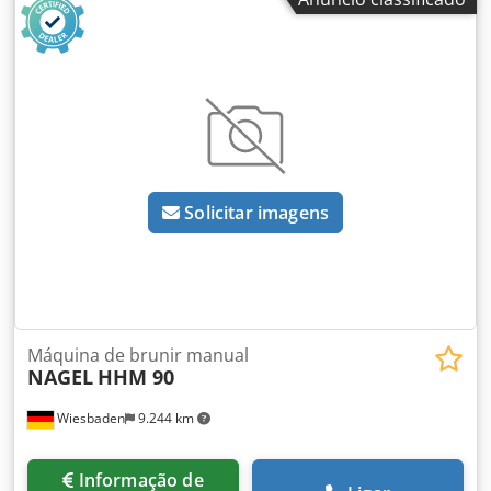
ajuste da velocidade de encabeçamento e pedal para
facilitar o uso. Se precisar de mais fotos ou vídeo, entre em
contato comigo pelo Viber ou WhatsApp. Codpexp N Nwsfx
Aamjha
Solicitar imagens
Máquina de brunir manual
NAGEL
HHM 90
Wiesbaden
9.244 km
Informação de