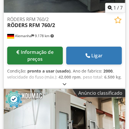
1
/
7
RÖDERS RFM 760/2
RÖDERS
RFM 760/2
Alemanha
9.178 km
Informação de
Ligar
preços
Condição:
pronto a usar (usado)
, Ano de fabrico:
2000
,
velocidade do fuso (máx.):
42.000 rpm
, peso total:
6.500 kg
,
curso do eixo X:
760 mm
, curso do eixo Y:
550 mm
, curso
do eixo Z:
300 mm
, número de eixos:
3
, Este Centro de
Anúncio classificado
Maquinação Vertical Röders RFM760-099 foi fabricado no
ano de 2000. A máquina tem uma velocidade do fuso de 42
000 rpm. Vantagens da máquina Csdpfezmtqyox Aamsha
Vantagens técnicas da máquina • Unidade de contração de
ferramentas • Extração de poeira (grafite) • Porta-
ferramentas • Software: RMS6V3.15 (211) • Área de