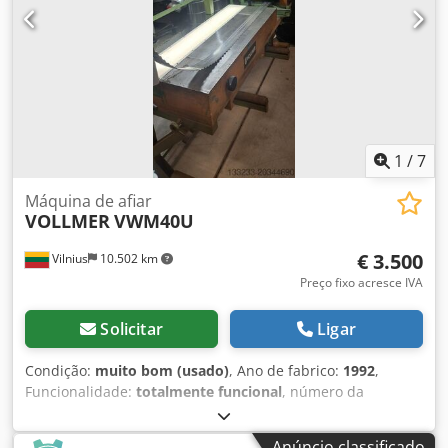
1
/
7
Máquina de afiar
VOLLMER
VWM40U
€ 3.500
Vilnius
10.502 km
Preço fixo acresce IVA
Solicitar
Ligar
Condição:
muito bom (usado)
, Ano de fabrico:
1992
,
Funcionalidade:
totalmente funcional
, número da
máquina/veículo:
2967
, Vollmer VWM40U totalmente
funcional, equipado com conversor de frequência para
Anúncio classificado