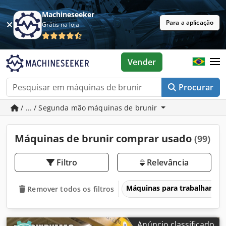
Machineseeker
Para a aplicação
Grátis na loja
Vender
Procurar
/ ... / Segunda mão máquinas de brunir
Máquinas de brunir comprar usado
(99)
Filtro
Relevância
Máquinas para trabalhar me
Remover todos os filtros
Anúncio classificado