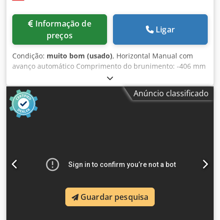
Informação de
Ligar
preços
Condição:
muito bom (usado)
, Horizontal Manual com
avanço automático Comprimento do brunimento: -406 mm
Diâmetro do brunimento: 1,5 - 165 mm Chodpfx Aaszhl
Tvemja Velocidade do fuso: 200-2500 rpm Diversos
Anúncio classificado
acessórios MARCELS MASCHINEN AG
Guardar pesquisa