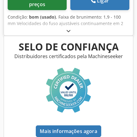
Ligar
preços
Condição:
bom (usado)
, Faixa de brunimento: 1,9 - 100
mm Velocidades do fuso ajustáveis continuamente em 2
grupos: 95 - 3500 rpm Motor de acionamento, motor de
engrenagem: 380 V, aprox. 0,55 kW Cedpjzibviofx Aamjha
Altura de trabalho: 1000 mm Espaço necessário: 1150 x
SELO DE CONFIANÇA
800 x 1250 mm Peso aprox.: 260 kg
Distribuidores certificados pela Machineseeker
Mais informações agora