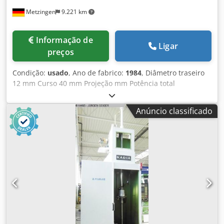
receção da fatura Pedimos a vossa encomenda. Mais
Metzingen
9.221 km
máquinas de afiar sempre em stock, por favor pergunte-
nos.
Informação de
Ligar
preços
Condição:
usado
, Ano de fabrico:
1984
, Diâmetro traseiro
12 mm Curso 40 mm Projeção mm Potência total
necessária 15 kW Peso da máquina aprox. 5 toneladas
Espaço necessário aprox. m G E H R I N G Máquina de
Anúncio classificado
brunir de portal vertical de 3 fusos Tipo M 3 - 40 - 12 Ano
de fabrico 1986 _____ Ø de brunimento normal/máximo 2,5
- 12 / 40 mm Profundidade máx. de afiação aprox. 4-40 mm
curso máx. do fuso 40 mm Altura de instalação da mesa
até ao fundo/topo do fuso 300 mm Tamanho da mesa / Æ
750 mm Altura da mesa acima do chão 1.100 mm Chodpfot
Hwvtjx Aamsa Velocidades do fuso continuamente
variáveis 800 -4.000 rpm Velocidade de elevação
continuamente ajustável 380 DH/min Acionamento do fuso
3 x 1 kW Acionamento total 15 kW - 380 V - 50 Hz Peso
5.000 kg Acessórios / equipamento especial - A máquina