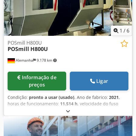
de utilização e desgaste • Carregador de 80 ferramentas •
Sonda Renishaw • Arrefecimento interno a 70 bar
Equipamento adicional • Trocador de 2 paletes Dimensions
Machine Depth 5800 mm Cedpfx Asx D Ewaoamjha
1
/
6
POSmill H800U
POSmill
H800U
Alemanha
9.178 km
Informação de
Ligar
preços
Condição:
pronto a usar (usado)
, Ano de fabrico:
2021
,
horas de funcionamento:
11.514 h
, velocidade do fuso
(máx.):
18.000 rpm
, peso total:
20.000 kg
, curso do eixo X:
670 mm
, curso do eixo Y:
820 mm
, curso do eixo Z:
600
mm
, fabricante de controladores:
HEIDENHAIN
, modelo
de controlador:
TNC 640
, número de eixos:
5
, Esta POSmill
H800U de 5 eixos foi fabricada em 2021. Apresenta um