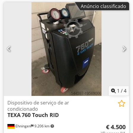
Anúncio classificado
1
/
4
Dispositivo de serviço de ar
condicionado
TEXA
760 Touch RID
€ 4.500
Ehningen
9.206 km