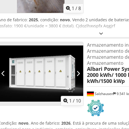
1
/
8
Ano de fabrico:
2025
, condição:
novo
, Vendo 2 unidades de baterias
fosfato: 1900 €/unidade = 3800 € (total). Cjdozlhxvspfx Aqgjrf
Armazenamento ind
Armazenamento de
Armazenamento de
Armazenamento
Albari Power Sy
2000 kWh/ 1000
kWh/1500 kWp
Salzhausen
9.541 
1
/
10
Condição:
novo
, Ano de fabrico:
2026
, Está à procura de uma solu