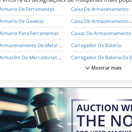
Armario De Ferramentas
Caixa De Armazenamento
Armario De Gavetas
Caixa De Armazenam
Armario Para Ferramentas
Caixas De Armazenamento
Armazenamento De Metal De Folha
Carregador De Bateria
Armazém De Mercadorias De Longo
Mostrar mais
Armazém De Têxteis
Equipamento De Armazém
Armário De Ferramenta
Máquina De Pilha
Bateria De Empilhadeira
Partes Da Bateria
Baterias De Tração
Pratelei