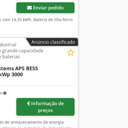
Enviar pedido
 com 14,33 kWh. Bateria de lítio-ferro-
Anúncio classificado
ustrial
 grande capacidade
 baterias
stems
APS BESS
 kWp 3000
km
Informação de
preços
ção de armazenamento de energia