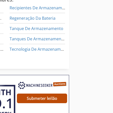
Recipientes De Armazenamento
ento De Exibição
Regeneração Da Bateria
Tanque De Armazenamento
Tanques De Armazenamento
Carregador De Bateria De Empilhadeira
Tecnologia De Armazenamento
Unidades De Armazenamento
Volume De Armazenamento
ras De Armazenamento
Submeter leilão