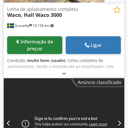
Linha de aplainamento completa
Waco, Hall
Waco 3000
Gusselby
10.158 km
Informação de
Ligar
preços
Condição:
muito bom (usado)
, Linha completa de
aplainamento, desde a entrada até ao empilhador, com
uma plaina Waco 3000 e equipamento circundante da
System Hall Dsdpfxsm Uykne Aptekr
Anúncio classificado