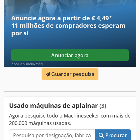
Dispositivo de entrega de tábuas Transportador-deslizante
Dispositivo de carregamento/embalagem de tábuas ALMAB
Suécia Transportador de corrente para recebimento de
Anuncie agora a partir de € 4,49
*
pacotes
11 milhões de compradores
esperam
por si
Anunciar agora
*por anúncio/mês
Guardar pesquisa
Usado máquinas de aplainar
(3)
Agora pesquise todo o Machineseeker com mais de
200.000 máquinas usadas.
Procurar