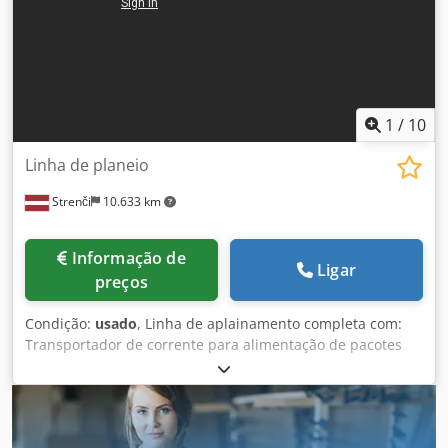
1
/
10
Linha de planeio
Strenči
10.633 km
Informação de
Ligar
preços
Condição:
usado
, Linha de aplainamento completa com:
Transportador de corrente para alimentação de pacotes
Dkedpfey Udzzjx Aptsr Elevador hidráulico para elevação
de pacotes Transportador de corrente para alimentação de
tábuas Dispositivo de carregamento Weinig EM814 Plaina
Weinig Hidromat 22 BL. Velocidade até 100 m/min. 7 eixos