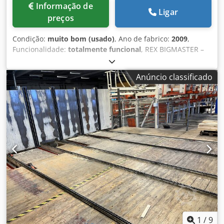
Informação de
Ligar
preços
Condição:
muito bom (usado)
, Ano de fabrico:
2009
,
Funcionalidade:
totalmente funcional
, REX BIGMASTER –
Máquina de plainar Dedszrtpmopfx Aptekr
A+D+FR+FL+AFV+NSH+HFRo+HFRu 6 eixos + 2 unidades de
Anúncio classificado
corte em ângulo. Disposição dos eixos: U-O-L-R-O-U Avanço
regulado por frequência até 80 m/min. Largura de
plainagem: 310 mm. Altura de plainagem: 205 / 300.
Controlo de posicionamento. Armário elétrico com controlo
e unidade de potência. Painel de controlo. Cabine com
isolamento acústico. 2 jogos de ferramentas.
Documentação técnica.
1
/
9