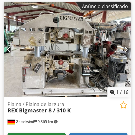
Anúncio classificado
1
/
16
Plaina / Plaina de largura
REX
Bigmaster 8 / 310 K
Geiselwind
9.365 km