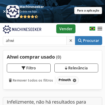
Machineseeker
Para a aplicação
Grátis na loja
Vender
Procurar
Ahwi comprar usado
(0)
Filtro
Relevância
Prinoth
Remover todos os filtros
Infelizmente, não há resultados para