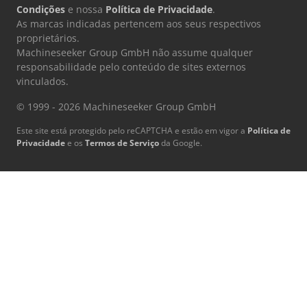
Condições
e nossa
Política de Privacidade
.
As marcas indicadas pertencem aos seus respectivos
proprietários.
Machineseeker Group GmbH não assume qualquer
responsabilidade pelo conteúdo de sites externos
vinculados.
© 1999 - 2026 Machineseeker Group GmbH
Este site está protegido pelo reCAPTCHA e estão em vigor a
Política de
Privacidade
e os
Termos de Serviço
da Google.