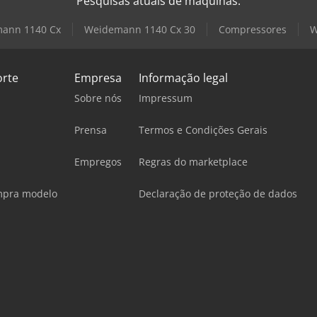
Pesquisas atuais de máquinas:
ann 1140 Cx
Weidemann 1140 Cx 30
Compressores
W
orte
Empresa
Informação legal
Sobre nós
Impressum
Prensa
Termos e Condições Gerais
Empregos
Regras do marketplace
mpra modelo
Declaração de proteção de dados