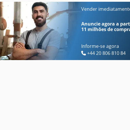
Atlas 1304 Kzw
Atlas 65
Vender imediatament
Atlas 1304 M
Atlas 72 C
Anuncie agora a parti
11 milhões de compr
Informe-se agora
+44 20 806 810 84