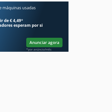
e máquinas usadas
r de € 4,49
*
adores
esperam por si
Anunciar agora
*por anúncio/mês