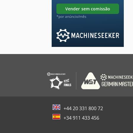
vender sem comissão
*por anúncio/mês
+44 20 331 800 72
+34 911 433 456