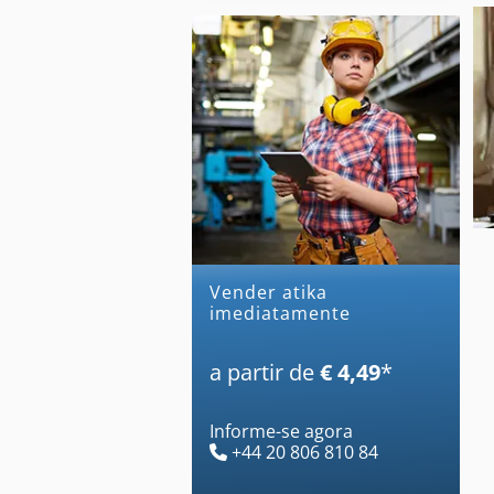
Vender atika
imediatamente
a partir de
€ 4,49
*
Informe-se agora
+44 20 806 810 84