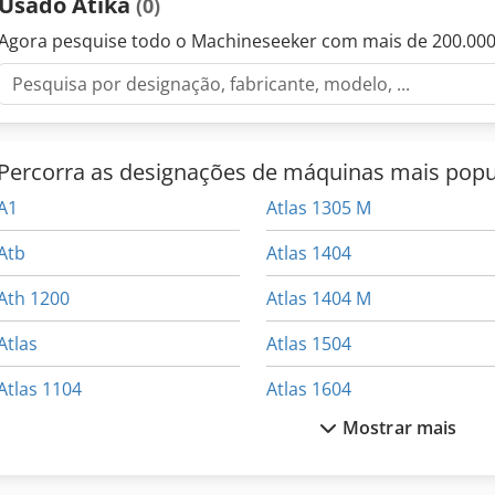
Usado Atika
(0)
Agora pesquise todo o Machineseeker com mais de 200.00
Percorra as designações de máquinas mais popu
A1
Atlas 1305 M
Atb
Atlas 1404
Ath 1200
Atlas 1404 M
Atlas
Atlas 1504
Atlas 1104
Atlas 1604
Mostrar mais
Atlas 1304
Atlas 55
Atlas 1304 K
Atlas 60